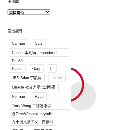
重溫庫
慶爆搜尋
Carman
Cats
Connie 李玥穎 - Founder of
Drip39
Elaine
Gary
In
JBS Brian 李凱賢
Louise
Miracle 社交力學培訓導師
Norman
Ryan
Terry Wong 王總講軍事
@TerryWongmilitarytalk
九十後文藝少女 - 賈雅緻