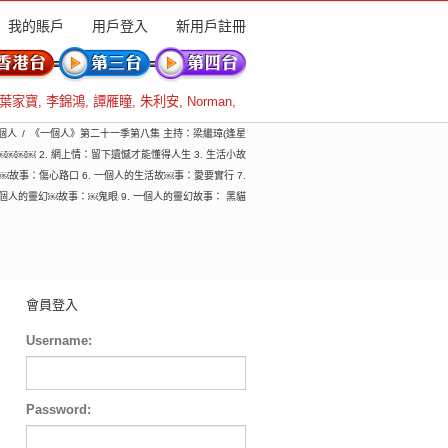
我的賬戶
用戶登入
新用戶註冊
葉家寶
,
李錦鴻
,
譚雁瞳
,
朱利安
,
Norman
,
一個人
《一個人》第二十一季第八集 主持：梁繼璋(逢星
￼￼￼￼￼ 2. 網上情：留下遺憾才能懂得人生 3. 生活小故
￼￼故事：傷心路口 6. 一個人的生活故￼事：愛要實行 7.
一個人的靈幻￼故事：￼鬼眼 9. 一個人的靈幻故事： 黑貓
會員登入
Username:
Password: