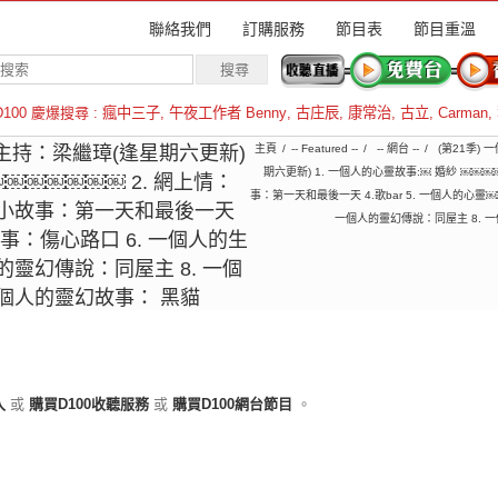
聯絡我們
訂購服務
節目表
節目重溫
D100 慶爆搜尋 :
瘋中三子
,
午夜工作者 Benny
,
古庄辰
,
康常治
,
古立
,
Carman
,
羅倫斯
主持：梁繼璋(逢星期六更新)
主頁
-- Featured --
-- 網台 --
(第21季) 
期六更新) 1. 一個人的心靈故事:￼ 婚紗 ￼￼
￼￼￼￼￼￼￼ 2. 網上情：
事：第一天和最後一天 4.歌bar 5. 一個人的心靈
活小故事：第一天和最後一天
一個人的靈幻傳說：同屋主 8. 
￼故事：傷心路口 6. 一個人的生
的靈幻傳說：同屋主 8. 一個
一個人的靈幻故事： 黑貓
入
或
購買D100收聽服務
或
購買D100網台節目
。