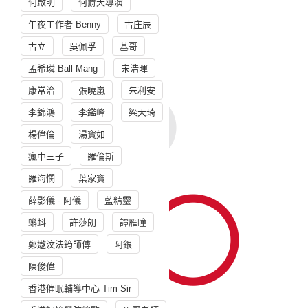
何啟明
何爵天導演
午夜工作者 Benny
古庄辰
古立
吳佩孚
基哥
孟希璘 Ball Mang
宋浩暉
康常治
張曉嵐
朱利安
李錦鴻
李鑑峰
梁天琦
楊偉倫
湯寳如
瘋中三子
羅倫斯
羅海憫
葉家寶
薛影儀 - 阿儀
藍精靈
蝌蚪
許莎朗
譚雁瞳
鄭遨汶法筠師傅
阿銀
陳俊偉
香港催眠輔導中心 Tim Sir