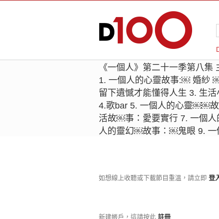
《一個人》第二十一季第八集 
1. 一個人的心靈故事:￼ 婚紗 
留下遺憾才能懂得人生 3. 生
4.歌bar 5. 一個人的心靈￼
活故￼事：愛要實行 7. 一個人
人的靈幻￼故事：￼鬼眼 9. 
如想線上收聽或下載節目重溫，請立即
登
新建帳戶，這請按此
註冊