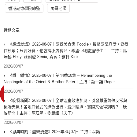
香港記憶學院總監
馬哥老師
近期文章
《想講就講》2026-08-07｜要做美食家 Foodie，最緊要講真話，對得
住觀眾；只要好食，也會撐小店食肆，希望佢哋能捱得住！｜主持：馬
溱禧 Heily, 莊韻澄 Xenia, 嘉賓：雅軒 Kinki
2026/08/07
《爵士鍾情》2026-08-07︱第44季10集 – Remembering the
Nightingale of the Orient & Brother Peter︱主持：鍾一諾 Roger
2026/08/07
《晚餐新聞》2026-08-07｜全球溫室效應加劇，引發嚴重氣候反常與
極端天氣！各地口號式的綠色出行、減少碳排，實際又做得到嗎？｜晚
餐新聞｜主持：陳珏明、劉銳紹（夫子）
2026/08/07
《恩典時刻：聖樂漫遊》2026年8月07日 主持：以諾