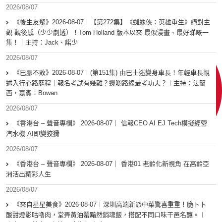
2026/08/07
《後生友聚》2026-08-07︱【第272集】《蜘蛛俠：英雄重生》絕對主
觀 觀後感（少少劇透）！Tom Holland 版本以來 最似漫畫、最好睇嘅一
集！｜主持：Jack、諾少
2026/08/07
《巴膠不敗》2026-08-07︱(第151集) 由巴士迷變身車長！年輕車長親
述入行心路歷程｜報名考試有幾難？邊啲路線最考功夫？︱主持：法蘭
西，嘉賓︰Bowan
2026/08/07
《香港台 – 聲音專欄》 2026-08-07｜ 信報CEO AI EJ Tech模擬經營
汽水機 AI即變狡猾
2026/08/07
《香港台 – 聲音專欄》 2026-08-07｜ 香港01 老齡化新視角 在高齡亞
洲活出精彩人生
2026/08/07
《來自星星美食》2026-08-07︱深圳高端新派中菜驚喜重重！脆卜卜
酸甜燈影咕嚕肉，堂弄黃油蟹黯然銷魂飯，搭配不同口味干邑名釀。︱