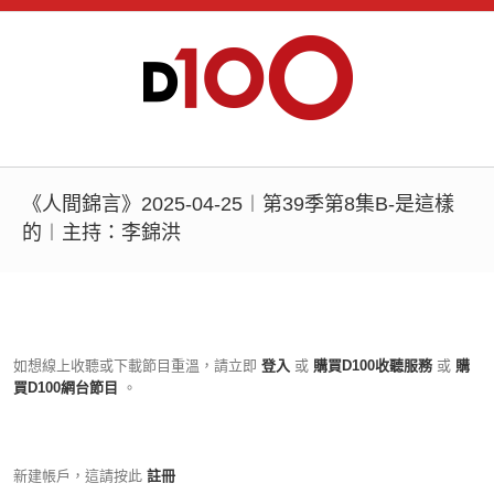
《人間錦言》2025-04-25︱第39季第8集B-是這樣
的︱主持：李錦洪
如想線上收聽或下載節目重溫，請立即
登入
或
購買D100收聽服務
或
購
買D100網台節目
。
新建帳戶，這請按此
註冊