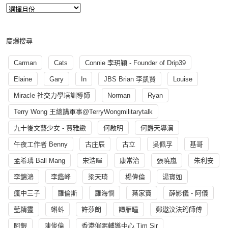
慶爆搜尋
Carman
Cats
Connie 李玥穎 - Founder of Drip39
Elaine
Gary
In
JBS Brian 李凱賢
Louise
Miracle 社交力學培訓導師
Norman
Ryan
Terry Wong 王總講軍事@TerryWongmilitarytalk
九十後文藝少女 - 賈雅緻
何啟明
何爵天導演
午夜工作者 Benny
古庄辰
古立
吳佩孚
基哥
孟希璘 Ball Mang
宋浩暉
康常治
張曉嵐
朱利安
李錦鴻
李鑑峰
梁天琦
楊偉倫
湯寳如
瘋中三子
羅倫斯
羅海憫
葉家寶
薛影儀 - 阿儀
藍精靈
蝌蚪
許莎朗
譚雁瞳
鄭遨汶法筠師傅
阿銀
陳俊偉
香港催眠輔導中心 Tim Sir