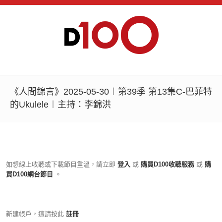
《人間錦言》2025-05-30︱第39季 第13集C-巴菲特
的Ukulele︱主持：李錦洪
如想線上收聽或下載節目重溫，請立即
登入
或
購買D100收聽服務
或
購
買D100網台節目
。
新建帳戶，這請按此
註冊