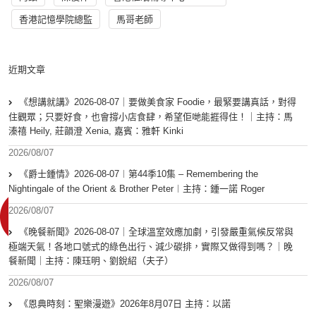
香港記憶學院總監
馬哥老師
近期文章
《想講就講》2026-08-07｜要做美食家 Foodie，最緊要講真話，對得
住觀眾；只要好食，也會撐小店食肆，希望佢哋能捱得住！｜主持：馬
溱禧 Heily, 莊韻澄 Xenia, 嘉賓：雅軒 Kinki
2026/08/07
《爵士鍾情》2026-08-07︱第44季10集 – Remembering the
Nightingale of the Orient & Brother Peter︱主持：鍾一諾 Roger
2026/08/07
《晚餐新聞》2026-08-07｜全球溫室效應加劇，引發嚴重氣候反常與
極端天氣！各地口號式的綠色出行、減少碳排，實際又做得到嗎？｜晚
餐新聞｜主持：陳珏明、劉銳紹（夫子）
2026/08/07
《恩典時刻：聖樂漫遊》2026年8月07日 主持：以諾