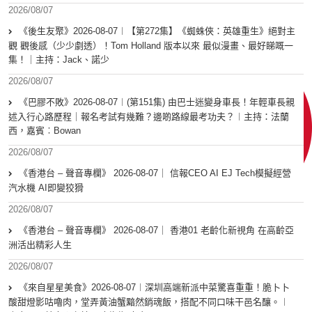
2026/08/07
《後生友聚》2026-08-07︱【第272集】《蜘蛛俠：英雄重生》絕對主
觀 觀後感（少少劇透）！Tom Holland 版本以來 最似漫畫、最好睇嘅一
集！｜主持：Jack、諾少
2026/08/07
《巴膠不敗》2026-08-07︱(第151集) 由巴士迷變身車長！年輕車長親
述入行心路歷程｜報名考試有幾難？邊啲路線最考功夫？︱主持：法蘭
西，嘉賓︰Bowan
2026/08/07
《香港台 – 聲音專欄》 2026-08-07｜ 信報CEO AI EJ Tech模擬經營
汽水機 AI即變狡猾
2026/08/07
《香港台 – 聲音專欄》 2026-08-07｜ 香港01 老齡化新視角 在高齡亞
洲活出精彩人生
2026/08/07
《來自星星美食》2026-08-07︱深圳高端新派中菜驚喜重重！脆卜卜
酸甜燈影咕嚕肉，堂弄黃油蟹黯然銷魂飯，搭配不同口味干邑名釀。︱