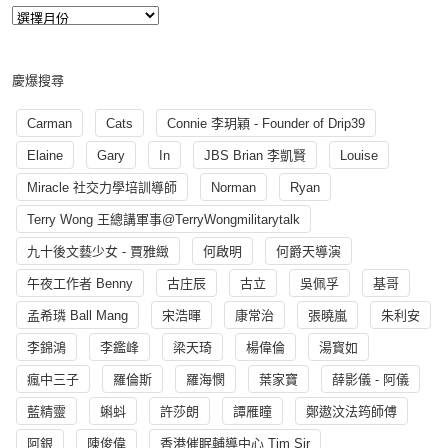
慶爆搜尋
Carman
Cats
Connie 李玥穎 - Founder of Drip39
Elaine
Gary
In
JBS Brian 李凱賢
Louise
Miracle 社交力學培訓導師
Norman
Ryan
Terry Wong 王總講軍事@TerryWongmilitarytalk
九十後文藝少女 - 賈雅緻
何啟明
何爵天導演
午夜工作者 Benny
古庄辰
古立
吳佩孚
基哥
孟希璘 Ball Mang
宋浩暉
康常治
張曉嵐
朱利安
李錦鴻
李鑑峰
梁天琦
楊偉倫
湯寳如
瘋中三子
羅倫斯
羅海憫
葉家寶
薛影儀 - 阿儀
藍精靈
蝌蚪
許莎朗
譚雁瞳
鄭遨汶法筠師傅
阿銀
陳俊偉
香港催眠輔導中心 Tim Sir