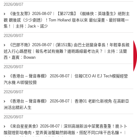
2026/08/07
《後生友聚》2026-08-07︱【第272集】《蜘蛛俠：英雄重生》絕對主
觀 觀後感（少少劇透）！Tom Holland 版本以來 最似漫畫、最好睇嘅一
集！｜主持：Jack、諾少
2026/08/07
《巴膠不敗》2026-08-07︱(第151集) 由巴士迷變身車長！年輕車長親
述入行心路歷程｜報名考試有幾難？邊啲路線最考功夫？︱主持：法蘭
西，嘉賓︰Bowan
2026/08/07
《香港台 – 聲音專欄》 2026-08-07｜ 信報CEO AI EJ Tech模擬經營
汽水機 AI即變狡猾
2026/08/07
《香港台 – 聲音專欄》 2026-08-07｜ 香港01 老齡化新視角 在高齡亞
洲活出精彩人生
2026/08/07
《來自星星美食》2026-08-07︱深圳高端新派中菜驚喜重重！脆卜卜
酸甜燈影咕嚕肉，堂弄黃油蟹黯然銷魂飯，搭配不同口味干邑名釀。︱