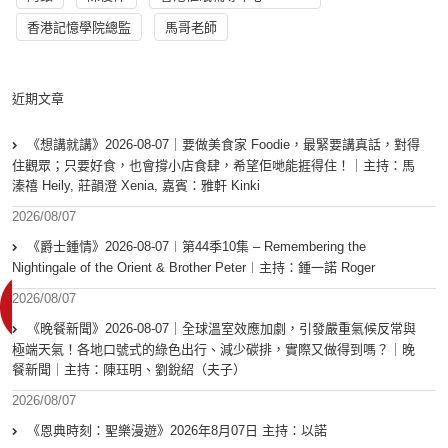
香港記憶學院總監
馬哥老師
近期文章
《想講就講》2026-08-07｜要做美食家 Foodie，最緊要講真話，對得
住觀眾；只要好食，也會撐小店食肆，希望佢哋能捱得住！｜主持：馬
溱禧 Heily, 莊韻澄 Xenia, 嘉賓：雅軒 Kinki
2026/08/07
《爵士鍾情》2026-08-07︱第44季10集 – Remembering the
Nightingale of the Orient & Brother Peter︱主持：鍾一諾 Roger
2026/08/07
《晚餐新聞》2026-08-07｜全球溫室效應加劇，引發嚴重氣候反常與
極端天氣！各地口號式的綠色出行、減少碳排，實際又做得到嗎？｜晚
餐新聞｜主持：陳珏明、劉銳紹（夫子）
2026/08/07
《恩典時刻：聖樂漫遊》2026年8月07日 主持：以諾