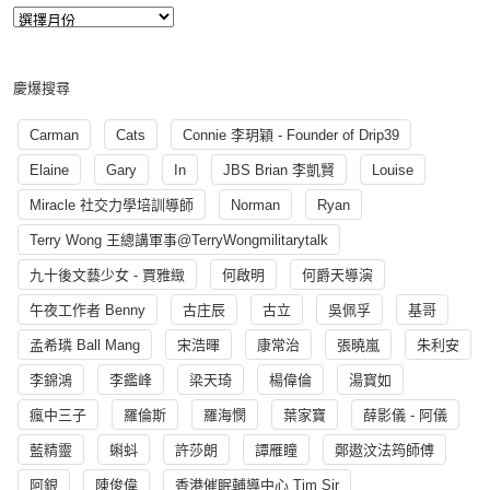
慶爆搜尋
Carman
Cats
Connie 李玥穎 - Founder of Drip39
Elaine
Gary
In
JBS Brian 李凱賢
Louise
Miracle 社交力學培訓導師
Norman
Ryan
Terry Wong 王總講軍事@TerryWongmilitarytalk
九十後文藝少女 - 賈雅緻
何啟明
何爵天導演
午夜工作者 Benny
古庄辰
古立
吳佩孚
基哥
孟希璘 Ball Mang
宋浩暉
康常治
張曉嵐
朱利安
李錦鴻
李鑑峰
梁天琦
楊偉倫
湯寳如
瘋中三子
羅倫斯
羅海憫
葉家寶
薛影儀 - 阿儀
藍精靈
蝌蚪
許莎朗
譚雁瞳
鄭遨汶法筠師傅
阿銀
陳俊偉
香港催眠輔導中心 Tim Sir