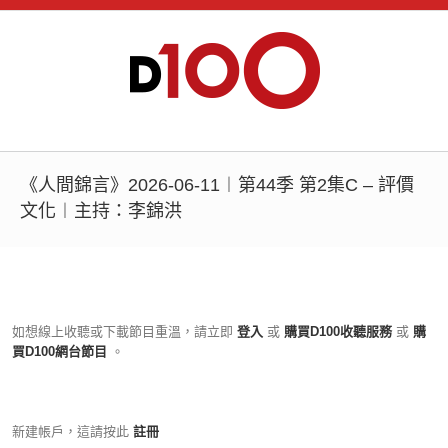
《人間錦言》2026-06-11︱第44季 第2集C – 評價
文化︱主持：李錦洪
如想線上收聽或下載節目重溫，請立即
登入
或
購買D100收聽服務
或
購
買D100網台節目
。
新建帳戶，這請按此
註冊