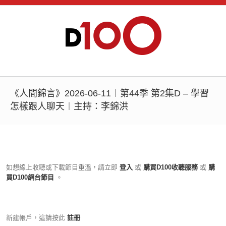
《人間錦言》2026-06-11︱第44季 第2集D – 學習
怎樣跟人聊天︱主持：李錦洪
如想線上收聽或下載節目重溫，請立即
登入
或
購買D100收聽服務
或
購
買D100網台節目
。
新建帳戶，這請按此
註冊