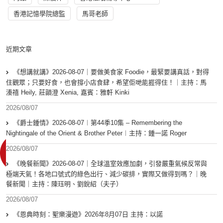
香港記憶學院總監
馬哥老師
近期文章
《想講就講》2026-08-07｜要做美食家 Foodie，最緊要講真話，對得
住觀眾；只要好食，也會撐小店食肆，希望佢哋能捱得住！｜主持：馬
溱禧 Heily, 莊韻澄 Xenia, 嘉賓：雅軒 Kinki
2026/08/07
《爵士鍾情》2026-08-07︱第44季10集 – Remembering the
Nightingale of the Orient & Brother Peter︱主持：鍾一諾 Roger
2026/08/07
《晚餐新聞》2026-08-07｜全球溫室效應加劇，引發嚴重氣候反常與
極端天氣！各地口號式的綠色出行、減少碳排，實際又做得到嗎？｜晚
餐新聞｜主持：陳珏明、劉銳紹（夫子）
2026/08/07
《恩典時刻：聖樂漫遊》2026年8月07日 主持：以諾