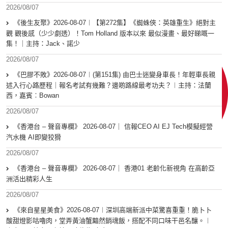
2026/08/07
《後生友聚》2026-08-07︱【第272集】《蜘蛛俠：英雄重生》絕對主
觀 觀後感（少少劇透）！Tom Holland 版本以來 最似漫畫、最好睇嘅一
集！｜主持：Jack、諾少
2026/08/07
《巴膠不敗》2026-08-07︱(第151集) 由巴士迷變身車長！年輕車長親
述入行心路歷程｜報名考試有幾難？邊啲路線最考功夫？︱主持：法蘭
西，嘉賓︰Bowan
2026/08/07
《香港台 – 聲音專欄》 2026-08-07｜ 信報CEO AI EJ Tech模擬經營
汽水機 AI即變狡猾
2026/08/07
《香港台 – 聲音專欄》 2026-08-07｜ 香港01 老齡化新視角 在高齡亞
洲活出精彩人生
2026/08/07
《來自星星美食》2026-08-07︱深圳高端新派中菜驚喜重重！脆卜卜
酸甜燈影咕嚕肉，堂弄黃油蟹黯然銷魂飯，搭配不同口味干邑名釀。︱