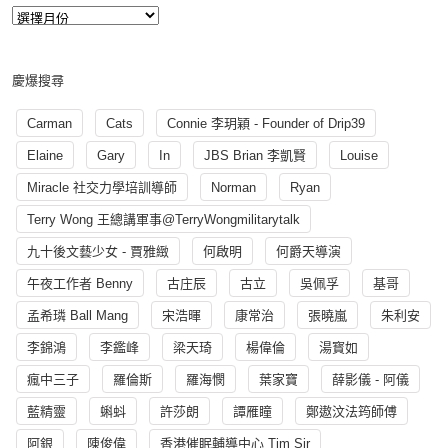
慶爆搜尋
Carman
Cats
Connie 李玥穎 - Founder of Drip39
Elaine
Gary
In
JBS Brian 李凱賢
Louise
Miracle 社交力學培訓導師
Norman
Ryan
Terry Wong 王總講軍事@TerryWongmilitarytalk
九十後文藝少女 - 賈雅緻
何啟明
何爵天導演
午夜工作者 Benny
古庄辰
古立
吳佩孚
基哥
孟希璘 Ball Mang
宋浩暉
康常治
張曉嵐
朱利安
李錦鴻
李鑑峰
梁天琦
楊偉倫
湯寳如
瘋中三子
羅倫斯
羅海憫
葉家寶
薛影儀 - 阿儀
藍精靈
蝌蚪
許莎朗
譚雁瞳
鄭遨汶法筠師傅
阿銀
陳俊偉
香港催眠輔導中心 Tim Sir