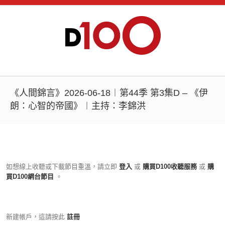
《人間錦言》2026-06-18︱第44季 第3集D – 《伊
朗：心智的帝國》︱主持：李錦洪
如想線上收聽或下載節目重溫，請立即
登入
或
購買D100收聽服務
或
購
買D100網台節目
。
新建帳戶，這請按此
註冊