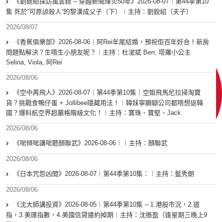
《劉銳紹採訪風雲錄 – 穿越新聞烽火50年》2026-08-07︱第44季第10
集 死於”可原諒殺人“的黎漢成父子（下）︱主持：劉銳紹（夫子）
2026/08/07
《香蕉俱樂部》2026-08-06︱阿Rei年尾結婚，預祝佢百年好合！新房
問題點解決？生唔生小朋友呢？︱主持：杜浚斌 Ben, 塔羅小公主
Selina, Viola, 阿Rei
2026/08/06
《空中再飛人》2026-08-07︱第44季第10集｜空姐飛馬尼拉掃淘寶
貨？挑戰食鴨仔蛋 + Jollibee隱藏用法！︱韓妹寧願瞓公司都唔想返韓
國？爆料航空界超嚴格階級文化！︱主持：寶珠、寶堅、Jack
2026/08/06
《啱傾啱講啱聽顏聯武》2026-08-06︱︱主持：顏聯武
2026/08/06
《日本咒怨凶間》2026-08-07︱第44季第10集：︱主持：藍秀朗
2026/08/06
《沈大師講投資》2026-08-05︱第44季第10集 – 1.港股市況，2.道
指，3.美匯指數，4.美國信貸違約掉期︱主持：沈振盈（逢星期三晚上9