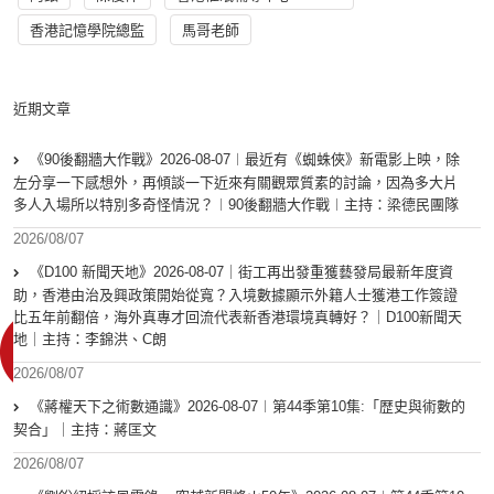
香港記憶學院總監
馬哥老師
近期文章
《90後翻牆大作戰》2026-08-07︱最近有《蜘蛛俠》新電影上映，除
左分享一下感想外，再傾談一下近來有關觀眾質素的討論，因為多大片
多人入場所以特別多奇怪情況？︱90後翻牆大作戰︱主持：梁德民團隊
2026/08/07
《D100 新聞天地》2026-08-07｜街工再出發重獲藝發局最新年度資
助，香港由治及興政策開始從寬？入境數據顯示外籍人士獲港工作簽證
比五年前翻倍，海外真專才回流代表新香港環境真轉好？｜D100新聞天
地｜主持：李錦洪、C朗
2026/08/07
《蔣權天下之術數通識》2026-08-07︱第44季第10集:「歴史與術數的
契合」｜主持：蔣匡文
2026/08/07