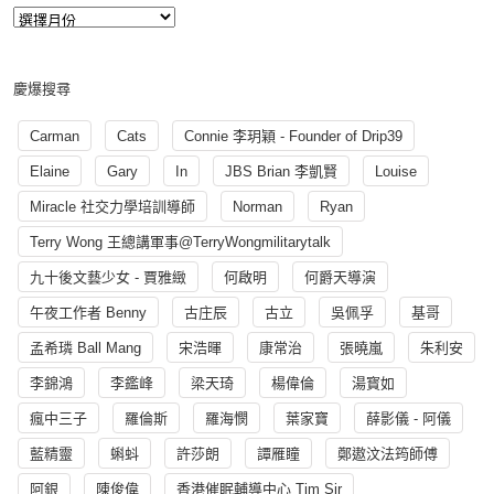
慶爆搜尋
Carman
Cats
Connie 李玥穎 - Founder of Drip39
Elaine
Gary
In
JBS Brian 李凱賢
Louise
Miracle 社交力學培訓導師
Norman
Ryan
Terry Wong 王總講軍事@TerryWongmilitarytalk
九十後文藝少女 - 賈雅緻
何啟明
何爵天導演
午夜工作者 Benny
古庄辰
古立
吳佩孚
基哥
孟希璘 Ball Mang
宋浩暉
康常治
張曉嵐
朱利安
李錦鴻
李鑑峰
梁天琦
楊偉倫
湯寳如
瘋中三子
羅倫斯
羅海憫
葉家寶
薛影儀 - 阿儀
藍精靈
蝌蚪
許莎朗
譚雁瞳
鄭遨汶法筠師傅
阿銀
陳俊偉
香港催眠輔導中心 Tim Sir