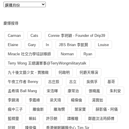
慶爆搜尋
Carman
Cats
Connie 李玥穎 - Founder of Drip39
Elaine
Gary
In
JBS Brian 李凱賢
Louise
Miracle 社交力學培訓導師
Norman
Ryan
Terry Wong 王總講軍事@TerryWongmilitarytalk
九十後文藝少女 - 賈雅緻
何啟明
何爵天導演
午夜工作者 Benny
古庄辰
古立
吳佩孚
基哥
孟希璘 Ball Mang
宋浩暉
康常治
張曉嵐
朱利安
李錦鴻
李鑑峰
梁天琦
楊偉倫
湯寳如
瘋中三子
羅倫斯
羅海憫
葉家寶
薛影儀 - 阿儀
藍精靈
蝌蚪
許莎朗
譚雁瞳
鄭遨汶法筠師傅
阿銀
陳俊偉
香港催眠輔導中心 Tim Sir