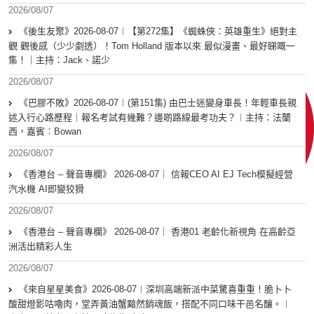
2026/08/07
《後生友聚》2026-08-07︱【第272集】《蜘蛛俠：英雄重生》絕對主
觀 觀後感（少少劇透）！Tom Holland 版本以來 最似漫畫、最好睇嘅一
集！｜主持：Jack、諾少
2026/08/07
《巴膠不敗》2026-08-07︱(第151集) 由巴士迷變身車長！年輕車長親
述入行心路歷程｜報名考試有幾難？邊啲路線最考功夫？︱主持：法蘭
西，嘉賓︰Bowan
2026/08/07
《香港台 – 聲音專欄》 2026-08-07｜ 信報CEO AI EJ Tech模擬經營
汽水機 AI即變狡猾
2026/08/07
《香港台 – 聲音專欄》 2026-08-07｜ 香港01 老齡化新視角 在高齡亞
洲活出精彩人生
2026/08/07
《來自星星美食》2026-08-07︱深圳高端新派中菜驚喜重重！脆卜卜
酸甜燈影咕嚕肉，堂弄黃油蟹黯然銷魂飯，搭配不同口味干邑名釀。︱