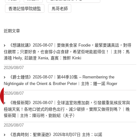
香港記憶學院總監
馬哥老師
近期文章
《想講就講》2026-08-07｜要做美食家 Foodie，最緊要講真話，對得
住觀眾；只要好食，也會撐小店食肆，希望佢哋能捱得住！｜主持：馬
溱禧 Heily, 莊韻澄 Xenia, 嘉賓：雅軒 Kinki
2026/08/07
《爵士鍾情》2026-08-07︱第44季10集 – Remembering the
Nightingale of the Orient & Brother Peter︱主持：鍾一諾 Roger
2026/08/07
《晚餐新聞》2026-08-07｜全球溫室效應加劇，引發嚴重氣候反常與
極端天氣！各地口號式的綠色出行、減少碳排，實際又做得到嗎？｜晚
餐新聞｜主持：陳珏明、劉銳紹（夫子）
2026/08/07
《恩典時刻：聖樂漫遊》2026年8月07日 主持：以諾