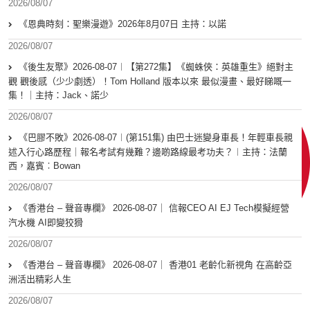
2026/08/07
《恩典時刻：聖樂漫遊》2026年8月07日 主持：以諾
2026/08/07
《後生友聚》2026-08-07︱【第272集】《蜘蛛俠：英雄重生》絕對主
觀 觀後感（少少劇透）！Tom Holland 版本以來 最似漫畫、最好睇嘅一
集！｜主持：Jack、諾少
2026/08/07
《巴膠不敗》2026-08-07︱(第151集) 由巴士迷變身車長！年輕車長親
述入行心路歷程｜報名考試有幾難？邊啲路線最考功夫？︱主持：法蘭
西，嘉賓︰Bowan
2026/08/07
《香港台 – 聲音專欄》 2026-08-07｜ 信報CEO AI EJ Tech模擬經營
汽水機 AI即變狡猾
2026/08/07
《香港台 – 聲音專欄》 2026-08-07｜ 香港01 老齡化新視角 在高齡亞
洲活出精彩人生
2026/08/07