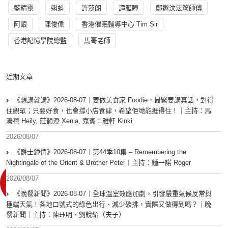
藍精靈
蝌蚪
許莎朗
譚雁瞳
鄭遨汶法筠師傅
阿銀
陳俊偉
香港催眠輔導中心 Tim Sir
香港記憶學院總監
馬哥老師
近期文章
《想講就講》2026-08-07｜要做美食家 Foodie，最緊要講真話，對得
住觀眾；只要好食，也會撐小店食肆，希望佢哋能捱得住！｜主持：馬
溱禧 Heily, 莊韻澄 Xenia, 嘉賓：雅軒 Kinki
2026/08/07
《爵士鍾情》2026-08-07︱第44季10集 – Remembering the
Nightingale of the Orient & Brother Peter︱主持：鍾一諾 Roger
2026/08/07
《晚餐新聞》2026-08-07｜全球溫室效應加劇，引發嚴重氣候反常與
極端天氣！各地口號式的綠色出行、減少碳排，實際又做得到嗎？｜晚
餐新聞｜主持：陳珏明、劉銳紹（夫子）