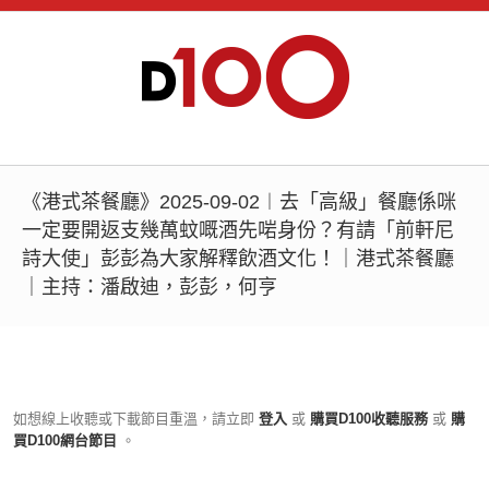
《港式茶餐廳》2025-09-02︱去「高級」餐廳係咪
一定要開返支幾萬蚊嘅酒先啱身份？有請「前軒尼
詩大使」彭彭為大家解釋飲酒文化！｜港式茶餐廳
｜主持：潘啟迪，彭彭，何亨
如想線上收聽或下載節目重溫，請立即
登入
或
購買D100收聽服務
或
購
買D100網台節目
。