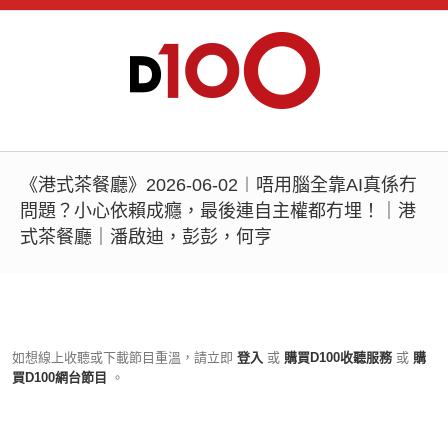
《港式茶餐廳》2026-06-02︱唔用腦全靠AI真係冇
問題？小心依賴成癮，最後連自主權都冇埋！｜港
式茶餐廳｜潘啟迪，彭彭，何亨
如想線上收聽或下載節目重溫，請立即
登入
或
購買D100收聽服務
或
購
買D100網台節目
。