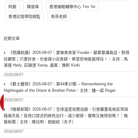
阿銀
陳俊偉
香港催眠輔導中心 Tim Sir
香港記憶學院總監
馬哥老師
近期文章
《想講就講》2026-08-07｜要做美食家 Foodie，最緊要講真話，對得
住觀眾；只要好食，也會撐小店食肆，希望佢哋能捱得住！｜主持：馬
溱禧 Heily, 莊韻澄 Xenia, 嘉賓：雅軒 Kinki
2026/08/07
《爵士鍾情》2026-08-07︱第44季10集 – Remembering the
Nightingale of the Orient & Brother Peter︱主持：鍾一諾 Roger
2026/08/07
《晚餐新聞》2026-08-07｜全球溫室效應加劇，引發嚴重氣候反常與
極端天氣！各地口號式的綠色出行、減少碳排，實際又做得到嗎？｜晚
餐新聞｜主持：陳珏明、劉銳紹（夫子）
2026/08/07