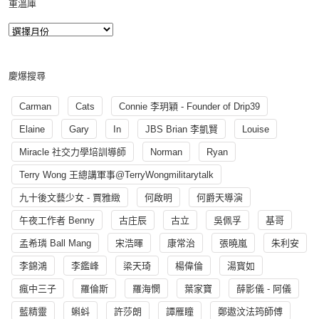
重溫庫
慶爆搜尋
Carman
Cats
Connie 李玥穎 - Founder of Drip39
Elaine
Gary
In
JBS Brian 李凱賢
Louise
Miracle 社交力學培訓導師
Norman
Ryan
Terry Wong 王總講軍事@TerryWongmilitarytalk
九十後文藝少女 - 賈雅緻
何啟明
何爵天導演
午夜工作者 Benny
古庄辰
古立
吳佩孚
基哥
孟希璘 Ball Mang
宋浩暉
康常治
張曉嵐
朱利安
李錦鴻
李鑑峰
梁天琦
楊偉倫
湯寳如
瘋中三子
羅倫斯
羅海憫
葉家寶
薛影儀 - 阿儀
藍精靈
蝌蚪
許莎朗
譚雁瞳
鄭遨汶法筠師傅