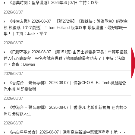
《恩典時刻：聖樂漫遊》2026年8月07日 主持：以諾
2026/08/07
《後生友聚》2026-08-07︱【第272集】《蜘蛛俠：英雄重生》絕對主
觀 觀後感（少少劇透）！Tom Holland 版本以來 最似漫畫、最好睇嘅一
集！｜主持：Jack、諾少
2026/08/07
《巴膠不敗》2026-08-07︱(第151集) 由巴士迷變身車長！年輕車長親
述入行心路歷程｜報名考試有幾難？邊啲路線最考功夫？︱主持：法蘭
西，嘉賓︰Bowan
2026/08/07
《香港台 – 聲音專欄》 2026-08-07｜ 信報CEO AI EJ Tech模擬經營
汽水機 AI即變狡猾
2026/08/07
《香港台 – 聲音專欄》 2026-08-07｜ 香港01 老齡化新視角 在高齡亞
洲活出精彩人生
2026/08/07
《來自星星美食》2026-08-07︱深圳高端新派中菜驚喜重重！脆卜卜