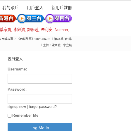
我的賬戶
用戶登入
新用戶註冊
葉家寶
,
李錦鴻
,
譚雁瞳
,
朱利安
,
Norman
,
季) 西城故事
《西城故事》2026-06-05 ︱第44季 第1集
︱主持：沈西城 , 李立航
會員登入
Username:
Password:
|
signup now
forgot password?
Remember Me