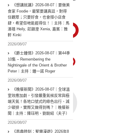
《想講就講》2026-08-07｜要做美
食家 Foodie，最緊要講真話，對得
住觀眾；只要好食，也會撐小店食
肆，希望佢哋能捱得住！｜主持：馬
溱禧 Heily, 莊韻澄 Xenia, 嘉賓：雅
軒 Kinki
2026/08/07
《爵士鍾情》2026-08-07︱第44季
10集 – Remembering the
Nightingale of the Orient & Brother
Peter︱主持：鍾一諾 Roger
2026/08/07
《晚餐新聞》2026-08-07｜全球溫
室效應加劇，引發嚴重氣候反常與極
端天氣！各地口號式的綠色出行、減
少碳排，實際又做得到嗎？｜晚餐新
聞｜主持：陳珏明、劉銳紹（夫子）
2026/08/07
《恩典時刻：聖樂漫遊》2026年8