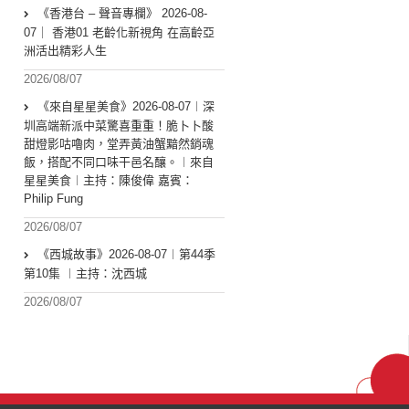
《香港台 – 聲音專欄》 2026-08-
07｜ 香港01 老齡化新視角 在高齡亞
洲活出精彩人生
2026/08/07
《來自星星美食》2026-08-07︱深
圳高端新派中菜驚喜重重！脆卜卜酸
甜燈影咕嚕肉，堂弄黃油蟹黯然銷魂
飯，搭配不同口味干邑名釀。︱來自
星星美食︱主持：陳俊偉 嘉賓：
Philip Fung
2026/08/07
《西城故事》2026-08-07︱第44季
第10集 ︱主持：沈西城
2026/08/07