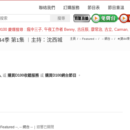
聯絡我們
訂購服務
節目表
節目重溫
D100 慶爆搜尋 :
瘋中三子
,
午夜工作者 Benny
,
古庄辰
,
康常治
,
古立
,
Carman
,
羅倫斯
第44季 第1集 ︱主持：沈西城
主頁
-- Featured --
-- 網台 --
#(第44
入
或
購買D100收聽服務
或
購買D100網台節目
。
- Featured --
,
-- 網台 --
|
迴響已關閉