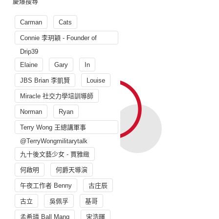
慶爆搜尋
Carman
Cats
Connie 李玥穎 - Founder of
Drip39
Elaine
Gary
In
JBS Brian 李凱賢
Louise
Miracle 社交力學培訓導師
Norman
Ryan
Terry Wong 王總講軍事
@TerryWongmilitarytalk
九十後文藝少女 - 賈雅緻
何啟明
何爵天導演
午夜工作者 Benny
古庄辰
古立
吳佩孚
基哥
孟希璘 Ball Mang
宋浩暉