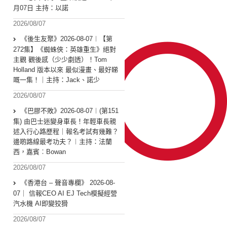
月07日 主持：以諾
2026/08/07
《後生友聚》2026-08-07︱【第
272集】《蜘蛛俠：英雄重生》絕對
主觀 觀後感（少少劇透）！Tom
Holland 版本以來 最似漫畫、最好睇
嘅一集！｜主持：Jack、諾少
2026/08/07
《巴膠不敗》2026-08-07︱(第151
集) 由巴士迷變身車長！年輕車長親
述入行心路歷程｜報名考試有幾難？
邊啲路線最考功夫？︱主持：法蘭
西，嘉賓︰Bowan
2026/08/07
《香港台 – 聲音專欄》 2026-08-
07｜ 信報CEO AI EJ Tech模擬經營
汽水機 AI即變狡猾
2026/08/07