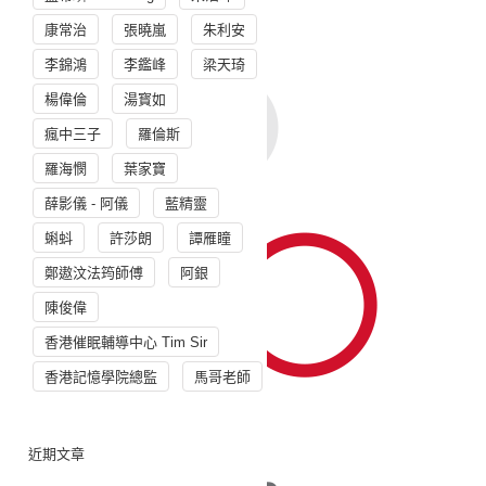
康常治
張曉嵐
朱利安
李錦鴻
李鑑峰
梁天琦
楊偉倫
湯寳如
瘋中三子
羅倫斯
羅海憫
葉家寶
薛影儀 - 阿儀
藍精靈
蝌蚪
許莎朗
譚雁瞳
鄭遨汶法筠師傅
阿銀
陳俊偉
香港催眠輔導中心 Tim Sir
香港記憶學院總監
馬哥老師
近期文章