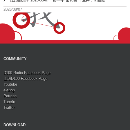
《西城故事》2026-08-07︱第44季 第10集 ︱主持：沈西城
2026/08/07
COMMUNITY
D100 Radio Facebook Page
上環D100 Facebook Page
Youtube
e-shop
Patreon
TuneIn
Twitter
DOWNLOAD