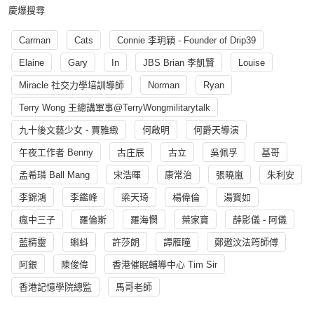
慶爆搜尋
Carman
Cats
Connie 李玥穎 - Founder of Drip39
Elaine
Gary
In
JBS Brian 李凱賢
Louise
Miracle 社交力學培訓導師
Norman
Ryan
Terry Wong 王總講軍事@TerryWongmilitarytalk
九十後文藝少女 - 賈雅緻
何啟明
何爵天導演
午夜工作者 Benny
古庄辰
古立
吳佩孚
基哥
孟希璘 Ball Mang
宋浩暉
康常治
張曉嵐
朱利安
李錦鴻
李鑑峰
梁天琦
楊偉倫
湯寳如
瘋中三子
羅倫斯
羅海憫
葉家寶
薛影儀 - 阿儀
藍精靈
蝌蚪
許莎朗
譚雁瞳
鄭遨汶法筠師傅
阿銀
陳俊偉
香港催眠輔導中心 Tim Sir
香港記憶學院總監
馬哥老師