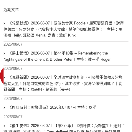
近期文章
《想講就講》2026-08-07｜要做美食家 Foodie，最緊要講真話，對得
住觀眾；只要好食，也會撐小店食肆，希望佢哋能捱得住！｜主持：馬
溱禧 Heily, 莊韻澄 Xenia, 嘉賓：雅軒 Kinki
2026/08/07
《爵士鍾情》2026-08-07︱第44季10集 – Remembering the
Nightingale of the Orient & Brother Peter︱主持：鍾一諾 Roger
2026/08/07
《晚餐新聞》2026-08-07｜全球溫室效應加劇，引發嚴重氣候反常與
極端天氣！各地口號式的綠色出行、減少碳排，實際又做得到嗎？｜晚
餐新聞｜主持：陳珏明、劉銳紹（夫子）
2026/08/07
《恩典時刻：聖樂漫遊》2026年8月07日 主持：以諾
2026/08/07
《後生友聚》2026-08-07︱【第272集】《蜘蛛俠：英雄重生》絕對主
觀 觀後感（少少劇透）！Tom Holland 版本以來 最似漫畫、最好睇嘅一