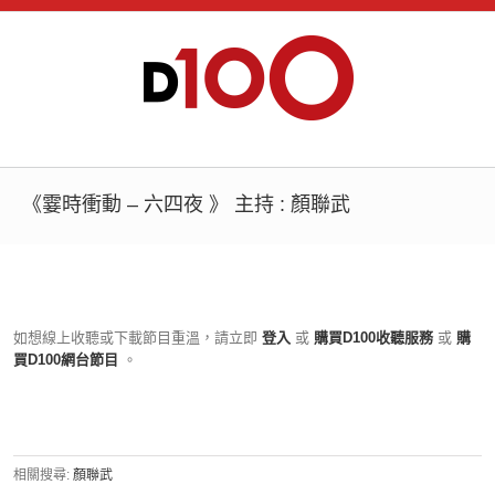
《霎時衝動 – 六四夜 》 主持 : 顏聯武
如想線上收聽或下載節目重溫，請立即
登入
或
購買D100收聽服務
或
購
買D100網台節目
。
相關搜尋:
顏聯武