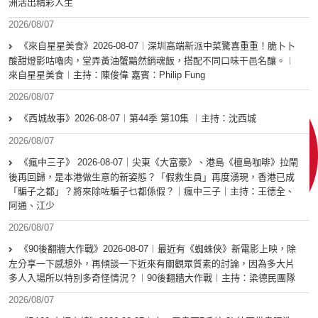
洲活出精彩人生
2026/08/07
《來自星星美食》2026-08-07︱深圳高端新派中菜驚喜重重！脆卜卜
酸甜燈影咕嚕肉，堂弄黃油蟹黯然銷魂飯，搭配不同口味干邑名釀。︱
來自星星美食︱主持：陳俊偉 嘉賓：Philip Fung
2026/08/07
《西城故事》2026-08-07︱第44季 第10集 ︱主持：沈西城
2026/08/07
《瘋中三子》 2026-08-07｜尖東《大富豪》、港島《檀島咖啡》拉閘
後再回歸，是本港做生意的新姿態？「假救生員」再度湧現，香港已成
「騙子之都」？將來除咗騙子乜都係假？｜瘋中三子｜主持：王德全、
阿通、江少
2026/08/07
《90後翻牆大作戰》2026-08-07︱最近有《蜘蛛俠》新電影上映，除
左分享一下感想外，再傾談一下近來有關觀眾質素的討論，因為多大片
多人入場所以特別多奇怪情況？︱90後翻牆大作戰︱主持：梁德民團隊
2026/08/07