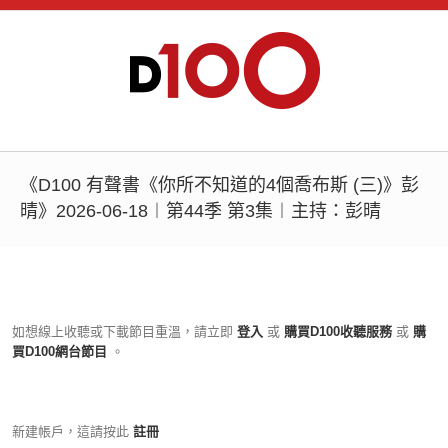
《D100 有聲書《你所不知道的4個喬布斯 (三)》彭
晴》2026-06-18︱第44季 第3集︱主持：彭晴
如想線上收聽或下載節目重溫，請立即
登入
或
購買D100收聽服務
或
購
買D100網台節目
。
新建帳戶，這請按此
註冊