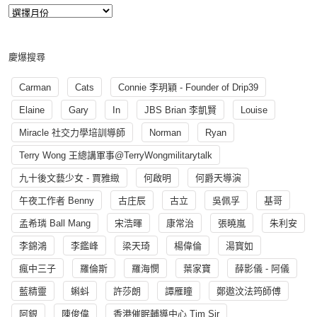
慶爆搜尋
Carman
Cats
Connie 李玥穎 - Founder of Drip39
Elaine
Gary
In
JBS Brian 李凱賢
Louise
Miracle 社交力學培訓導師
Norman
Ryan
Terry Wong 王總講軍事@TerryWongmilitarytalk
九十後文藝少女 - 賈雅緻
何啟明
何爵天導演
午夜工作者 Benny
古庄辰
古立
吳佩孚
基哥
孟希璘 Ball Mang
宋浩暉
康常治
張曉嵐
朱利安
李錦鴻
李鑑峰
梁天琦
楊偉倫
湯寳如
瘋中三子
羅倫斯
羅海憫
葉家寶
薛影儀 - 阿儀
藍精靈
蝌蚪
許莎朗
譚雁瞳
鄭遨汶法筠師傅
阿銀
陳俊偉
香港催眠輔導中心 Tim Sir