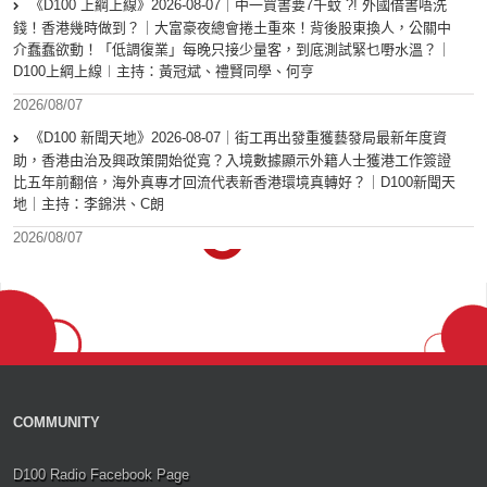
《D100 上綱上線》2026-08-07｜中一買書要7千蚊 ?! 外國借書唔洗
錢！香港幾時做到？｜大富豪夜總會捲土重來！背後股東換人，公關中
介蠢蠢欲動！「低調復業」每晚只接少量客，到底測試緊乜嘢水溫？｜
D100上綱上線︱主持：黃冠斌、禮賢同學、何亨
2026/08/07
《D100 新聞天地》2026-08-07｜街工再出發重獲藝發局最新年度資
助，香港由治及興政策開始從寬？入境數據顯示外籍人士獲港工作簽證
比五年前翻倍，海外真專才回流代表新香港環境真轉好？｜D100新聞天
地｜主持：李錦洪、C朗
2026/08/07
COMMUNITY
D100 Radio Facebook Page