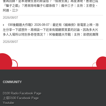
後再回歸，是本港做生意的新姿態？「假救生員」再度湧現，香港已成
「騙子之都」？將來除咗騙子乜都係假？｜瘋中三子｜主持：王德全、
阿通、江少
2026/08/07
《90後翻牆大作戰》2026-08-07︱最近有《蜘蛛俠》新電影上映，除
左分享一下感想外，再傾談一下近來有關觀眾質素的討論，因為多大片
多人入場所以特別多奇怪情況？︱90後翻牆大作戰︱主持：梁德民團隊
2026/08/07
COMMUNITY
D100 Radio Facebook Page
上環D100 Facebook Page
Youtube