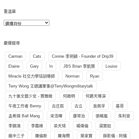
重溫庫
慶爆搜尋
Carman
Cats
Connie 李玥穎 - Founder of Drip39
Elaine
Gary
In
JBS Brian 李凱賢
Louise
Miracle 社交力學培訓導師
Norman
Ryan
Terry Wong 王總講軍事@TerryWongmilitarytalk
九十後文藝少女 - 賈雅緻
何啟明
何爵天導演
午夜工作者 Benny
古庄辰
古立
吳佩孚
基哥
孟希璘 Ball Mang
宋浩暉
康常治
張曉嵐
朱利安
李錦鴻
李鑑峰
梁天琦
楊偉倫
湯寳如
瘋中三子
羅倫斯
羅海憫
葉家寶
薛影儀 - 阿儀