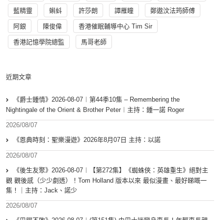
藍精靈
蝌蚪
許莎朗
譚雁瞳
鄭遨汶法筠師傅
阿銀
陳俊偉
香港催眠輔導中心 Tim Sir
香港記憶學院總監
馬哥老師
近期文章
《爵士鍾情》2026-08-07︱第44季10集 – Remembering the
Nightingale of the Orient & Brother Peter︱主持：鍾一諾 Roger
2026/08/07
《恩典時刻：聖樂漫遊》2026年8月07日 主持：以諾
2026/08/07
《後生友聚》2026-08-07︱【第272集】《蜘蛛俠：英雄重生》絕對主
觀 觀後感（少少劇透）！Tom Holland 版本以來 最似漫畫、最好睇嘅一
集！｜主持：Jack、諾少
2026/08/07