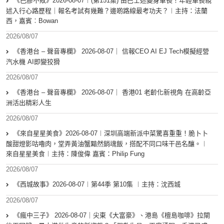
《巴膠不敗》2026-08-07︱(第151集) 由巴士迷變身車長！年輕車長親
述入行心路歷程｜報名考試有幾難？邊啲路線最考功夫？︱主持：法蘭
西，嘉賓︰Bowan
2026/08/07
《香港台 – 聲音專欄》 2026-08-07｜ 信報CEO AI EJ Tech模擬經營
汽水機 AI即變狡猾
2026/08/07
《香港台 – 聲音專欄》 2026-08-07｜ 香港01 老齡化新視角 在高齡亞
洲活出精彩人生
2026/08/07
《來自星星美食》2026-08-07︱深圳高端新派中菜驚喜重重！脆卜卜
酸甜燈影咕嚕肉，堂弄黃油蟹黯然銷魂飯，搭配不同口味干邑名釀。︱
來自星星美食︱主持：陳俊偉 嘉賓：Philip Fung
2026/08/07
《西城故事》2026-08-07︱第44季 第10集 ︱主持：沈西城
2026/08/07
《瘋中三子》 2026-08-07｜尖東《大富豪》、港島《檀島咖啡》拉閘