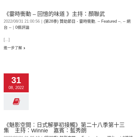
《霎時衝動 – 回憶的味道 》主持：顏聯武
2022/08/31 21:00:56
|
(第28季) 贊助節目 - 霎時衝動
,
-- Featured --
,
-- 網
台 --
|
0條評論
[...]
進一步了解
31
08, 2022
《魅影空間︰日式解夢初接觸》第二十八季第十三
集 主持：Winnie 嘉賓：藍秀朗