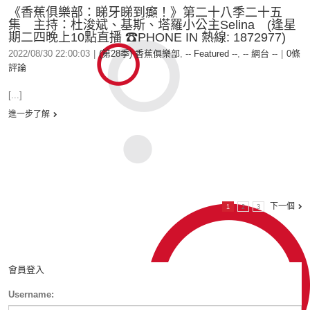
《香蕉俱樂部：睇牙睇到癲！》第二十八季二十五
集 主持：杜浚斌、基斯、塔羅小公主Selina (逢星
期二四晚上10點直播 ☎PHONE IN 熱線: 1872977)
2022/08/30 22:00:03
|
(第28季) 香蕉俱樂部
,
-- Featured --
,
-- 網台 --
|
0條
評論
[...]
進一步了解
下一個
1
2
3
會員登入
Username: