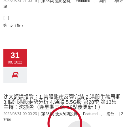
2022/08/31 21:00:19
|
(第28季) 魅影空間
,
-- Featured --
,
-- 網台 --
|
0條評
論
[...]
進一步了解
31
08, 2022
沈大師講投資：1.美股熊市反彈完結 2.港股牛熊周期
3.個別港股走勢分析 4.通脹 5.5G股 第28季 第13集
主持：沈振盈（逢星期三晚上9點後更新！）
2022/08/31 09:00:23
|
(第28季) 沈大師講投資
,
-- Featured --
,
-- 網台 --
|
2
評論