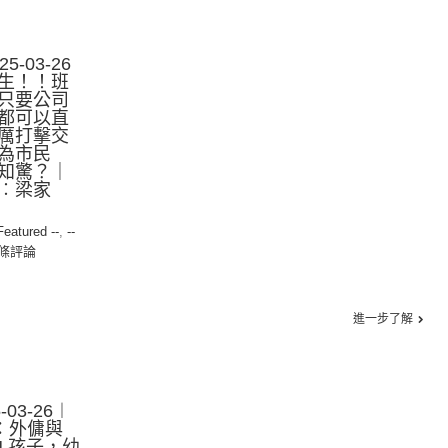
-03-26
生！！班
只要公司
都可以直
厲打擊交
為市民
知驚？｜
︰梁家
 Featured --
,
--
0條評論
進一步了解
03-26︱
：外傭與
N 孩⼦，幼