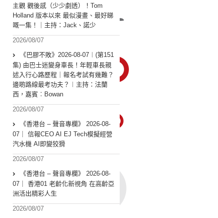
主觀 觀後感（少少劇透）！Tom
Holland 版本以來 最似漫畫、最好睇
嘅一集！｜主持：Jack、諾少
2026/08/07
《巴膠不敗》2026-08-07︱(第151
集) 由巴士迷變身車長！年輕車長親
述入行心路歷程｜報名考試有幾難？
邊啲路線最考功夫？︱主持：法蘭
西，嘉賓︰Bowan
2026/08/07
《香港台 – 聲音專欄》 2026-08-
07｜ 信報CEO AI EJ Tech模擬經營
汽水機 AI即變狡猾
2026/08/07
《香港台 – 聲音專欄》 2026-08-
07｜ 香港01 老齡化新視角 在高齡亞
洲活出精彩人生
2026/08/07