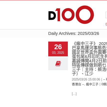
Daily Archives:
2025/03/26
《瘋中三子》 2025
26
巴拿馬運河事態危
國足世界盃外圍賽
03, 2025
蛋包尾6月印尼生死
嘉誠傳聞4月2日
特區傳媒做到啲乜
三子｜主持：蔡浩
子）、江少
2025/03/26 15:00:06
|
--
香港台 --
,
瘋中三子
|
0條
[...]