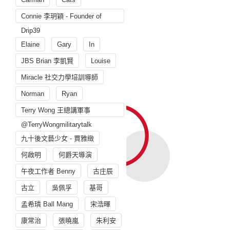
Connie 李玥穎 - Founder of
Drip39
Elaine
Gary
In
JBS Brian 李凱賢
Louise
Miracle 社交力學培訓導師
Norman
Ryan
Terry Wong 王總講軍事
@TerryWongmilitarytalk
九十後文藝少女 - 賈雅緻
何啟明
何爵天導演
午夜工作者 Benny
古庄辰
古立
吳佩孚
基哥
孟希璘 Ball Mang
宋浩暉
康常治
張曉嵐
朱利安