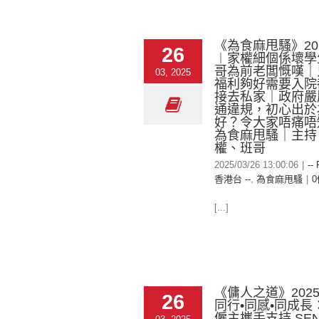
《為食麻甩騷》2025
26
︱家權細個係壞學
哥為前老闆慨嘆｜
03, 2025
福利夠好需要入院
接去私家｜政府嚴
通違規，初心出於
好？令大家唔痛唔
為食麻甩騷｜主持
權、班哥
2025/03/26 13:00:06
|
--
香港台 --
,
為食麻甩騷
|
[...]
《傭人之道》2025-
26
同⾏•同感•同成⾧
僱主攜⼿⽀持 SE