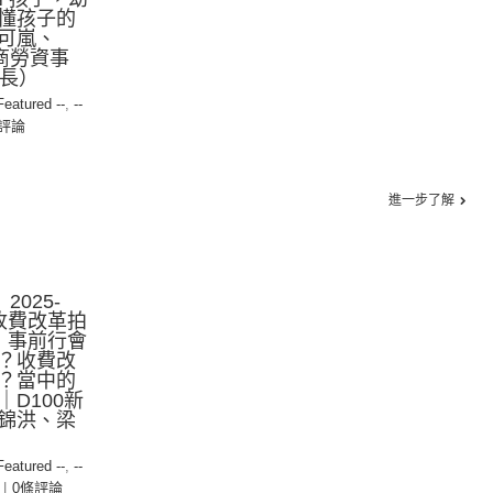
懂孩⼦的
可嵐、
政商勞資事
會長）
 Featured --
,
--
評論
進一步了解
2025-
療收費改革拍
，事前行會
？收費改
？當中的
D100新
錦洪、梁
 Featured --
,
--
|
0條評論