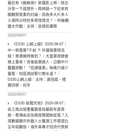
最近有《蜘蛛俠》新電影上映，除左
分享一下感想外，再傾談一下近來有
關觀眾質素的討論，因為多大片多人
入場所以特別多奇怪情況？︱90後翻
牆大作戰︱主持：梁德民團隊
2026/08/07
《D100 上綱上線》2026-08-07｜
中一買書要7千蚊 ?! 外國借書唔洗
錢！香港幾時做到？｜大富豪夜總會
捲土重來！背後股東換人，公關中介
蠢蠢欲動！「低調復業」每晚只接少
量客，到底測試緊乜嘢水溫？｜
D100上綱上線︱主持：黃冠斌、禮
賢同學、何亨
2026/08/07
《D100 新聞天地》2026-08-07｜
街工再出發重獲藝發局最新年度資
助，香港由治及興政策開始從寬？入
境數據顯示外籍人士獲港工作簽證比
五年前翻倍，海外真專才回流代表新