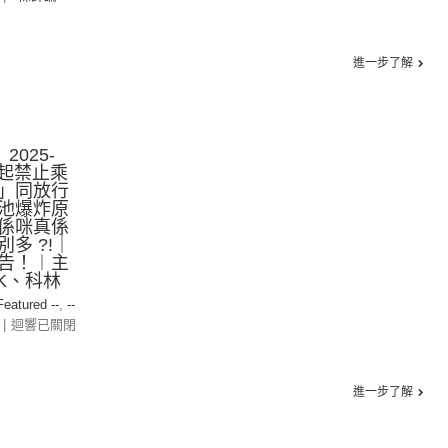
進一步了解
2025-
.7起禁止乘
」同放行
池爆炸原
係咪真係
多 ?!｜
告！︱主
K、科林
 Featured --
,
--
|
迴響已關閉
進一步了解