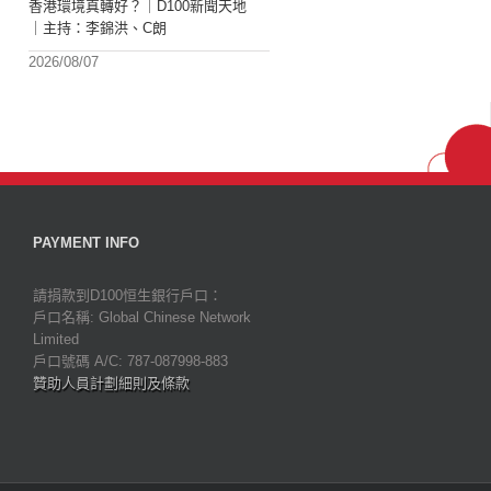
香港環境真轉好？｜D100新聞天地
｜主持：李錦洪、C朗
2026/08/07
PAYMENT INFO
請捐款到D100恒生銀行戶口：
戶口名稱: Global Chinese Network
Limited
戶口號碼 A/C: 787-087998-883
贊助人員計劃細則及條款