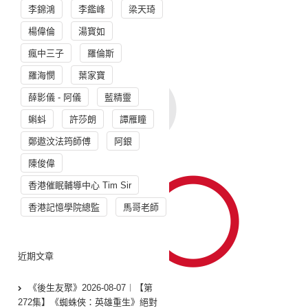
李錦鴻
李鑑峰
梁天琦
楊偉倫
湯寳如
瘋中三子
羅倫斯
羅海憫
葉家寶
薛影儀 - 阿儀
藍精靈
蝌蚪
許莎朗
譚雁瞳
鄭遨汶法筠師傅
阿銀
陳俊偉
香港催眠輔導中心 Tim Sir
香港記憶學院總監
馬哥老師
近期文章
《後生友聚》2026-08-07︱【第
272集】《蜘蛛俠：英雄重生》絕對