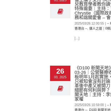
03, 2025
兒教育學者教你讀
特殊需要︱主持：
Chrystie（國際
務和諧關愛會 – 
2025/03/26 12:00:55
|
--
香港台 --
,
傭人之道
|
0條
[...]
《D100 新聞天地》
26
03-26｜公營醫
板明年1月起實施
03, 2025
只被知會沒有討論
革後中產又被開刀
細節有何利與弊？｜
聞天地｜主持：李
家權
2025/03/26 10:59:00
|
--
香港台 --
,
D100 新聞天地