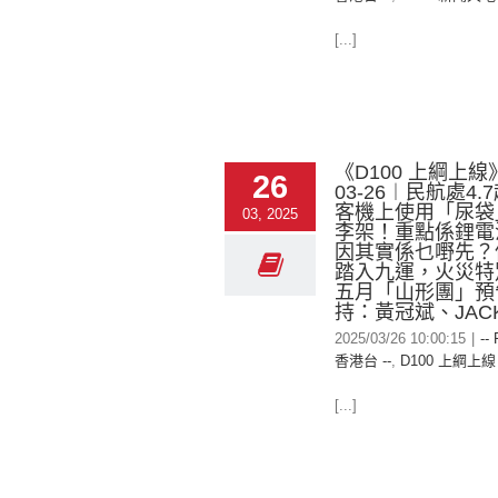
[...]
《D100 上綱上線》
26
03-26︱民航處4
客機上使用「尿袋
03, 2025
李架！重點係鋰電
因其實係乜嘢先？
踏入九運，火災特別
五月「山形團」預
持：黃冠斌、JAC
2025/03/26 10:00:15
|
--
香港台 --
,
D100 上綱上線
[...]