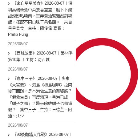
《來自星星美食》2026-08-07︱深
圳高端新派中菜驚喜重重！脆卜卜酸
甜燈影咕嚕肉，堂弄黃油蟹黯然銷魂
飯，搭配不同口味干邑名釀。︱來自
星星美食︱主持：陳俊偉 嘉賓：
Philip Fung
2026/08/07
《西城故事》2026-08-07︱第44季
第10集 ︱主持：沈西城
2026/08/07
《瘋中三子》 2026-08-07｜尖東
《大富豪》、港島《檀島咖啡》拉閘
後再回歸，是本港做生意的新姿態？
「假救生員」再度湧現，香港已成
「騙子之都」？將來除咗騙子乜都係
假？｜瘋中三子｜主持：王德全、阿
通、江少
2026/08/07
《90後翻牆大作戰》2026-08-07︱