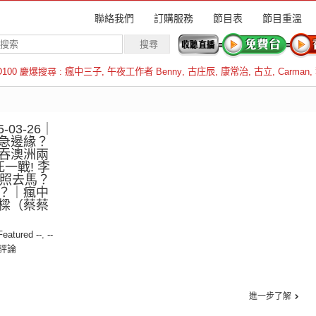
聯絡我們
訂購服務
節目表
節目重溫
D100 慶爆搜尋 :
瘋中三子
,
午夜工作者 Benny
,
古庄辰
,
康常治
,
古立
,
Carman
,
羅倫斯
-03-26｜
急邊緣？
吞澳洲兩
一戰! 李
前照去馬？
？｜瘋中
樑（蔡蔡
 Featured --
,
--
評論
進一步了解