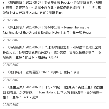
《想講就講》2026-08-07｜要做美食家 Foodie，最緊要講真話，對得
住觀眾；只要好食，也會撐小店食肆，希望佢哋能捱得住！｜主持：馬
溱禧 Heily, 莊韻澄 Xenia, 嘉賓：雅軒 Kinki
2026/08/07
《爵士鍾情》2026-08-07︱第44季10集 – Remembering the
Nightingale of the Orient & Brother Peter︱主持：鍾一諾 Roger
2026/08/07
《晚餐新聞》2026-08-07｜全球溫室效應加劇，引發嚴重氣候反常與
極端天氣！各地口號式的綠色出行、減少碳排，實際又做得到嗎？｜晚
餐新聞｜主持：陳珏明、劉銳紹（夫子）
2026/08/07
《恩典時刻：聖樂漫遊》2026年8月07日 主持：以諾
2026/08/07
《後生友聚》2026-08-07︱【第272集】《蜘蛛俠：英雄重生》絕對主
觀 觀後感（少少劇透）！Tom Holland 版本以來 最似漫畫、最好睇嘅一
集！｜主持：Jack、諾少
2026/08/07