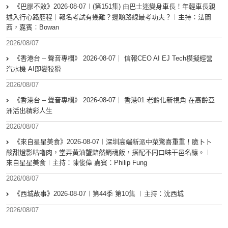
《巴膠不敗》2026-08-07︱(第151集) 由巴士迷變身車長！年輕車長親
述入行心路歷程｜報名考試有幾難？邊啲路線最考功夫？︱主持：法蘭
西，嘉賓︰Bowan
2026/08/07
《香港台 – 聲音專欄》 2026-08-07｜ 信報CEO AI EJ Tech模擬經營
汽水機 AI即變狡猾
2026/08/07
《香港台 – 聲音專欄》 2026-08-07｜ 香港01 老齡化新視角 在高齡亞
洲活出精彩人生
2026/08/07
《來自星星美食》2026-08-07︱深圳高端新派中菜驚喜重重！脆卜卜
酸甜燈影咕嚕肉，堂弄黃油蟹黯然銷魂飯，搭配不同口味干邑名釀。︱
來自星星美食︱主持：陳俊偉 嘉賓：Philip Fung
2026/08/07
《西城故事》2026-08-07︱第44季 第10集 ︱主持：沈西城
2026/08/07