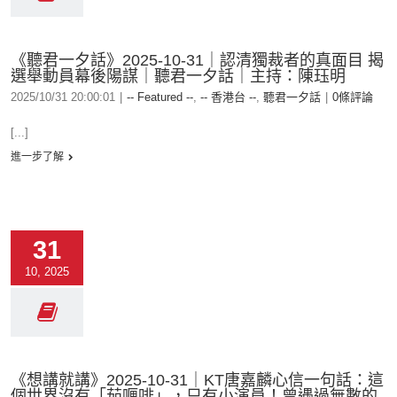
《聽君一夕話》2025-10-31｜認清獨裁者的真面目 揭
選舉動員幕後陽謀｜聽君一夕話｜主持：陳珏明
2025/10/31 20:00:01
|
-- Featured --
,
-- 香港台 --
,
聽君一夕話
|
0條評論
[...]
進一步了解
31
10, 2025
《想講就講》2025-10-31｜KT唐嘉麟心信一句話：這
個世界沒有「茄喱啡」，只有小演員！曾遇過無數的