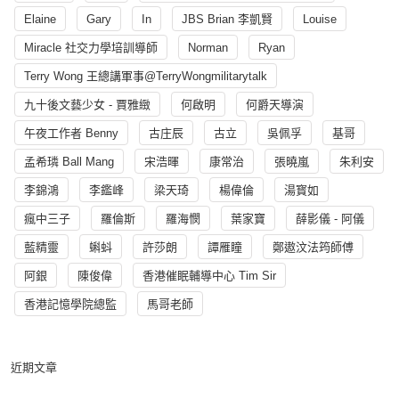
Elaine
Gary
In
JBS Brian 李凱賢
Louise
Miracle 社交力學培訓導師
Norman
Ryan
Terry Wong 王總講軍事@TerryWongmilitarytalk
九十後文藝少女 - 賈雅緻
何啟明
何爵天導演
午夜工作者 Benny
古庄辰
古立
吳佩孚
基哥
孟希璘 Ball Mang
宋浩暉
康常治
張曉嵐
朱利安
李錦鴻
李鑑峰
梁天琦
楊偉倫
湯寳如
瘋中三子
羅倫斯
羅海憫
葉家寶
薛影儀 - 阿儀
藍精靈
蝌蚪
許莎朗
譚雁瞳
鄭遨汶法筠師傅
阿銀
陳俊偉
香港催眠輔導中心 Tim Sir
香港記憶學院總監
馬哥老師
近期文章