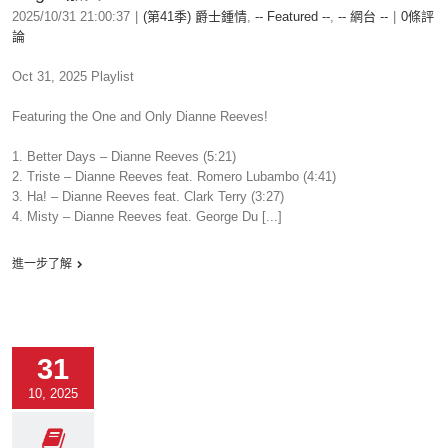
2025/10/31 21:00:37
|
(第41季) 爵士鍾情
,
-- Featured --
,
-- 網台 --
|
0條評
論
Oct 31, 2025 Playlist
Featuring the One and Only Dianne Reeves!
1. Better Days – Dianne Reeves (5:21)
2. Triste – Dianne Reeves feat. Romero Lubambo (4:41)
3. Ha! – Dianne Reeves feat. Clark Terry (3:27)
4. Misty – Dianne Reeves feat. George Du [...]
進一步了解
31
10, 2025