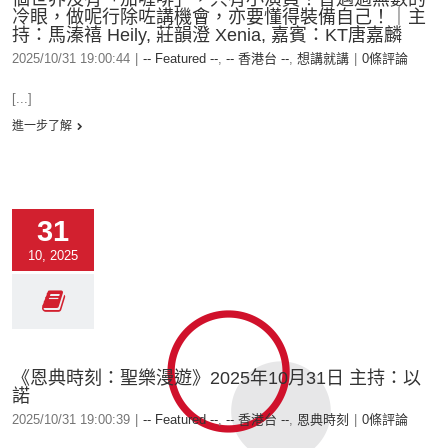
冷眼，做呢行除咗講機會，亦要懂得裝備自己！｜主
持：馬溱禧 Heily, 莊韻澄 Xenia, 嘉賓：KT唐嘉麟
2025/10/31 19:00:44
|
-- Featured --
,
-- 香港台 --
,
想講就講
|
0條評論
[...]
進一步了解
31
10, 2025
《恩典時刻：聖樂漫遊》2025年10月31日 主持：以
諾
2025/10/31 19:00:39
|
-- Featured --
,
-- 香港台 --
,
恩典時刻
|
0條評論