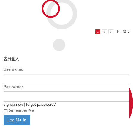
下一個
1
2
3
會員登入
Username:
Password:
signup now
|
forgot password?
Remember Me