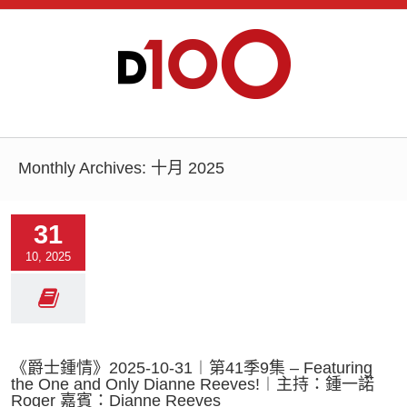
Monthly Archives:
十月 2025
31
10, 2025
《爵士鍾情》2025-10-31︱第41季9集 – Featuring
the One and Only Dianne Reeves!︱主持：鍾一諾
Roger 嘉賓：Dianne Reeves