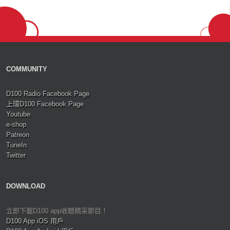
COMMUNITY
D100 Radio Facebook Page
上環D100 Facebook Page
Youtube
e-shop
Patreon
TuneIn
Twitter
DOWNLOAD
立即下載D100 app收聽精采節目！
D100 App iOS 用戶