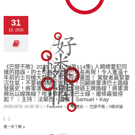
31
10, 2025
《巴膠不敗》2025-10-31︱(第114集) 人類總要犯同
樣的錯誤，的士司機大鬧城巴車長再現！令人重溫十
年前的士司機大鬧巴士車長經典畫面！ 駕駛者最緊要
沉住氣，不要被情緒影響駕駛？回顧將軍澳巴士路線
發展史！將軍澳巴士今昔都出現過王牌路線！將軍澳
興玩以線換線？咁多條將軍澳巴士線，邊條最做得
起？ ︱主持：法蘭西，嘉賓︰Samuel，Kay
2025/10/31 18:00:38
|
-- Featured --
,
-- 香港台 --
,
巴膠不敗
|
0條評論
[...]
進一步了解