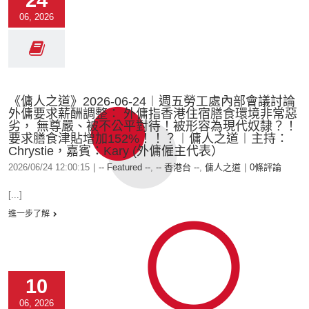
24
06, 2026
《傭人之道》2026-06-24︱週五勞工處內部會議討論
外傭要求薪酬調整： 外傭指香港住宿膳食環境非常惡
劣， 無尊嚴、被不公平對待！被形容為現代奴隸？！
要求膳食津貼增加152%！！？︱傭人之道︱主持：
Chrystie，嘉賓：Kary (外傭僱主代表）
2026/06/24 12:00:15
|
-- Featured --
,
-- 香港台 --
,
傭人之道
|
0條評論
[...]
進一步了解
10
06, 2026