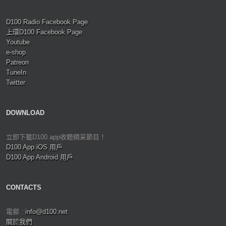
D100 Radio Facebook Page
上環D100 Facebook Page
Youtube
e-shop
Patreon
TuneIn
Twitter
DOWNLOAD
立即下載D100 app收聽精采節目！
D100 App iOS 用戶
D100 App Android 用戶
CONTACTS
電郵 :
info@d100.net
關於我們