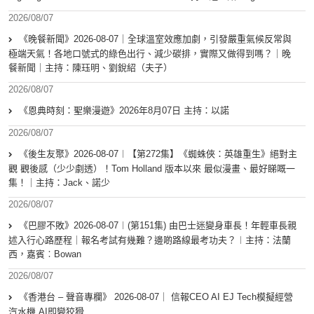
2026/08/07
《晚餐新聞》2026-08-07｜全球溫室效應加劇，引發嚴重氣候反常與
極端天氣！各地口號式的綠色出行、減少碳排，實際又做得到嗎？｜晚
餐新聞｜主持：陳珏明、劉銳紹（夫子）
2026/08/07
《恩典時刻：聖樂漫遊》2026年8月07日 主持：以諾
2026/08/07
《後生友聚》2026-08-07︱【第272集】《蜘蛛俠：英雄重生》絕對主
觀 觀後感（少少劇透）！Tom Holland 版本以來 最似漫畫、最好睇嘅一
集！｜主持：Jack、諾少
2026/08/07
《巴膠不敗》2026-08-07︱(第151集) 由巴士迷變身車長！年輕車長親
述入行心路歷程｜報名考試有幾難？邊啲路線最考功夫？︱主持：法蘭
西，嘉賓︰Bowan
2026/08/07
《香港台 – 聲音專欄》 2026-08-07｜ 信報CEO AI EJ Tech模擬經營
汽水機 AI即變狡猾