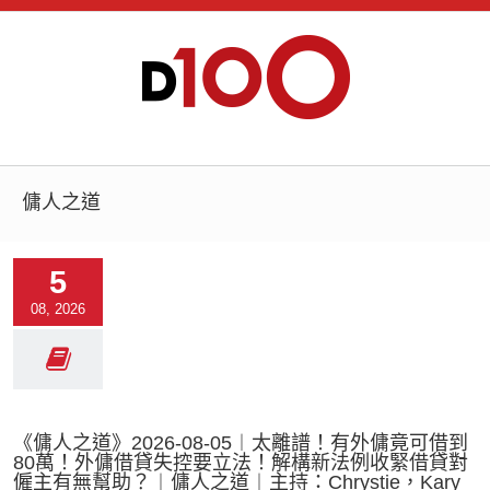
傭人之道
5
08, 2026
《傭人之道》2026-08-05︱太離譜！有外傭竟可借到
80萬！外傭借貸失控要立法！解構新法例收緊借貸對
僱主有無幫助？︱傭人之道︱主持：Chrystie，Kary