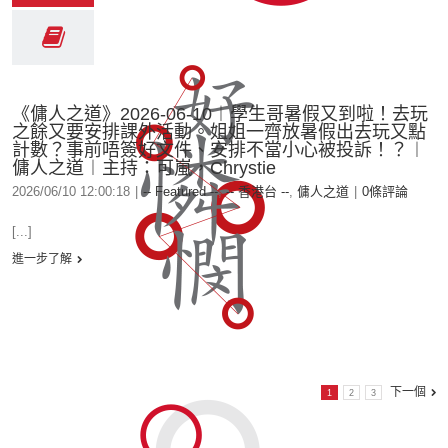
《傭人之道》2026-06-10︱學生哥暑假又到啦！去玩
之餘又要安排課外活動。姐姐一齊放暑假出去玩又點
計數？事前唔簽好文件、安排不當小心被投訴！？︱
傭人之道︱主持：可嵐，Chrystie
2026/06/10 12:00:18
|
-- Featured --
,
-- 香港台 --
,
傭人之道
|
0條評論
[...]
進一步了解
下一個
1
2
3