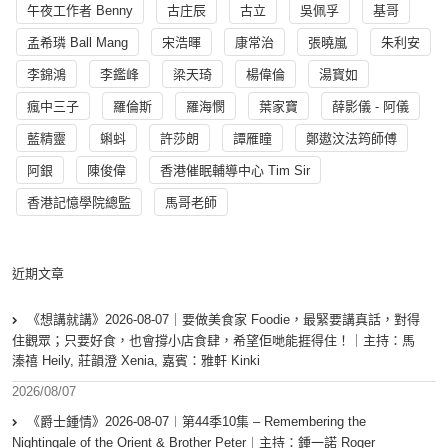
午夜工作者 Benny
古庄辰
古立
吳佩孚
基哥
孟希璘 Ball Mang
宋浩暉
康常治
張曉嵐
朱利安
李錦鴻
李鑑峰
梁天琦
楊偉倫
湯寳如
瘋中三子
羅倫斯
羅海憫
葉家寶
薛影儀 - 阿儀
藍精靈
蝌蚪
許莎朗
譚雁瞳
鄭遨汶法筠師傅
阿銀
陳俊偉
香港催眠輔導中心 Tim Sir
香港記憶學院總監
馬哥老師
近期文章
《想講就講》2026-08-07｜要做美食家 Foodie，最緊要講真話，對得
住觀眾；只要好食，也會撐小店食肆，希望佢哋能捱得住！｜主持：馬
溱禧 Heily, 莊韻澄 Xenia, 嘉賓：雅軒 Kinki
2026/08/07
《爵士鍾情》2026-08-07︱第44季10集 – Remembering the
Nightingale of the Orient & Brother Peter︱主持：鍾一諾 Roger