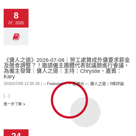
8
07, 2026
《傭人之道》2026-07-08︱勞工處贊成外傭要求薪金
及膳食調整？！邀請僱主團體代表就議題進行會議，
為僱主發聲︱傭人之道︱主持：Chrystie，嘉賓：
Kary
2026/07/08 12:00:28
|
-- Featured --
,
-- 香港台 --
,
傭人之道
|
0條評論
[...]
進一步了解