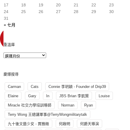
17
18
19
20
21
22
23
24
25
26
27
28
29
30
31
« 七月
重溫庫
慶爆搜尋
Carman
Cats
Connie 李玥穎 - Founder of Drip39
Elaine
Gary
In
JBS Brian 李凱賢
Louise
Miracle 社交力學培訓導師
Norman
Ryan
Terry Wong 王總講軍事@TerryWongmilitarytalk
九十後文藝少女 - 賈雅緻
何啟明
何爵天導演