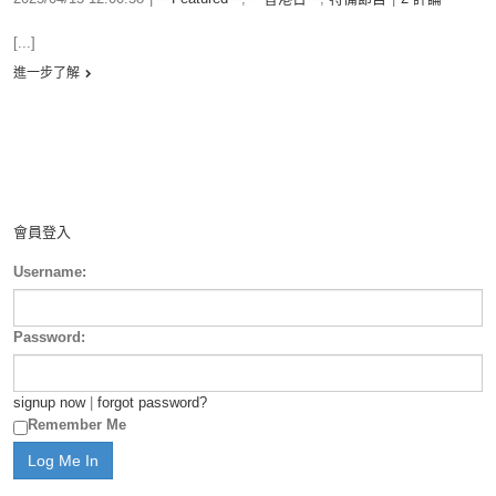
[...]
進一步了解
會員登入
Username:
Password:
signup now
|
forgot password?
Remember Me