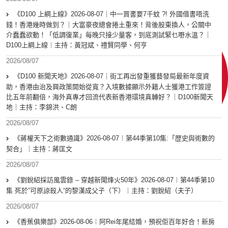
《D100 上綱上線》2026-08-07｜中一買書要7千蚊 ?! 外國借書唔洗
錢！香港幾時做到？｜大富豪夜總會捲土重來！背後股東換人，公關中
介蠢蠢欲動！「低調復業」每晚只接少量客，到底測試緊乜嘢水溫？｜
D100上綱上線︱主持：黃冠斌、禮賢同學、何亨
2026/08/07
《D100 新聞天地》2026-08-07｜街工再出發重獲藝發局最新年度資
助，香港由治及興政策開始從寬？入境數據顯示外籍人士獲港工作簽證
比五年前翻倍，海外真專才回流代表新香港環境真轉好？｜D100新聞天
地｜主持：李錦洪、C朗
2026/08/07
《蔣權天下之術數通識》2026-08-07︱第44季第10集:「歴史與術數的
契合」｜主持：蔣匡文
2026/08/07
《劉銳紹採訪風雲錄 – 穿越新聞烽火50年》2026-08-07︱第44季第10
集 死於”可原諒殺人“的黎漢成父子（下）︱主持：劉銳紹（夫子）
2026/08/07
《香蕉俱樂部》2026-08-06︱阿Rei年尾結婚，預祝佢百年好合！新房