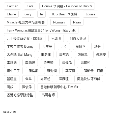
Carman
Cats
Connie 李玥穎 - Founder of Drip39
Elaine
Gary
In
JBS Brian 李凱賢
Louise
Miracle 社交力學培訓導師
Norman
Ryan
Terry Wong 王總講軍事@TerryWongmilitarytalk
九十後文藝少女 - 賈雅緻
何啟明
何爵天導演
午夜工作者 Benny
古庄辰
古立
吳佩孚
基哥
孟希璘 Ball Mang
宋浩暉
康常治
張曉嵐
朱利安
李錦鴻
李鑑峰
梁天琦
楊偉倫
湯寳如
瘋中三子
羅倫斯
羅海憫
葉家寶
薛影儀 - 阿儀
藍精靈
蝌蚪
許莎朗
譚雁瞳
鄭遨汶法筠師傅
阿銀
陳俊偉
香港催眠輔導中心 Tim Sir
香港記憶學院總監
馬哥老師
近期文章