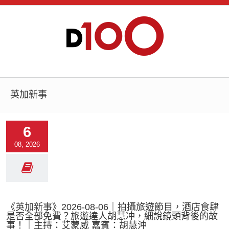
英加新事
6
08, 2026
《英加新事》2026-08-06｜拍攝旅遊節目，酒店食肆
是否全部免費？旅遊達人胡慧冲，細說鏡頭背後的故
事！｜主持：艾蒙威 嘉賓：胡慧沖