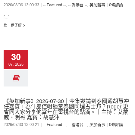
2026/08/06 13:00:33
|
-- Featured --
,
-- 香港台 --
,
英加新事
|
0條評論
[...]
進一步了解
30
07, 2026
《英加新事》2026-07-30｜今集邀請到泰國通胡慧冲
任嘉賓，為什麼佢咁鍾意泰國同埋占士邦？Roger 更
會同大家分享他當年在電視台的點滴。｜主持：艾蒙
威、明哥 嘉賓：胡慧沖
2026/07/30 13:00:21
|
-- Featured --
,
-- 香港台 --
,
英加新事
|
0條評論