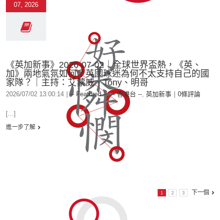
07, 2026
《英加新事》2026-07-02｜全球世界盃熱，《英、
加》兩地氣氛如何？英國球迷為何不太支持自己的國
家隊？｜主持：艾蒙威、Tony、明哥
2026/07/02 13:00:14
|
-- Featured --
,
-- 香港台 --
,
英加新事
|
0條評論
[...]
進一步了解
下一個
1
2
3