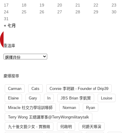
17
18
19
20
21
22
23
24
25
26
27
28
29
30
31
« 七月
重溫庫
慶爆搜尋
Carman
Cats
Connie 李玥穎 - Founder of Drip39
Elaine
Gary
In
JBS Brian 李凱賢
Louise
Miracle 社交力學培訓導師
Norman
Ryan
Terry Wong 王總講軍事@TerryWongmilitarytalk
九十後文藝少女 - 賈雅緻
何啟明
何爵天導演