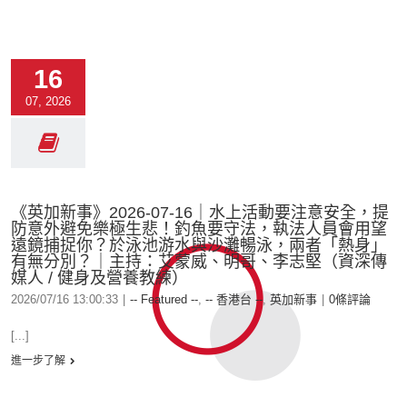
16
07, 2026
《英加新事》2026-07-16｜水上活動要注意安全，提
防意外避免樂極生悲！釣魚要守法，執法人員會用望
遠鏡捕捉你？於泳池游水與沙灘暢泳，兩者「熱身」
有無分別？｜主持：艾蒙威、明哥、李志堅（資深傳
媒人 / 健身及營養教練）
2026/07/16 13:00:33
|
-- Featured --
,
-- 香港台 --
,
英加新事
|
0條評論
[...]
進一步了解