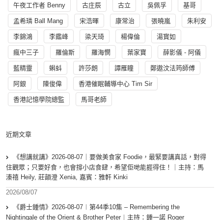
午夜工作者 Benny
古庄辰
古立
吳佩孚
基哥
孟希璘 Ball Mang
宋浩暉
康常治
張曉嵐
朱利安
李錦鴻
李鑑峰
梁天琦
楊偉倫
湯寳如
瘋中三子
羅倫斯
羅海憫
葉家寶
薛影儀 - 阿儀
藍精靈
蝌蚪
許莎朗
譚雁瞳
鄭遨汶法筠師傅
阿銀
陳俊偉
香港催眠輔導中心 Tim Sir
香港記憶學院總監
馬哥老師
近期文章
《想講就講》2026-08-07｜要做美食家 Foodie，最緊要講真話，對得
住觀眾；只要好食，也會撐小店食肆，希望佢哋能捱得住！｜主持：馬
溱禧 Heily, 莊韻澄 Xenia, 嘉賓：雅軒 Kinki
2026/08/07
《爵士鍾情》2026-08-07︱第44季10集 – Remembering the
Nightingale of the Orient & Brother Peter︱主持：鍾一諾 Roger