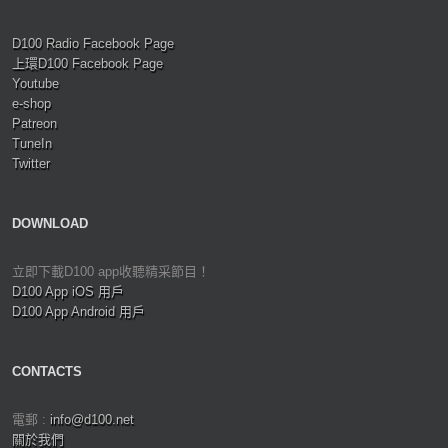
D100 Radio Facebook Page
上環D100 Facebook Page
Youtube
e-shop
Patreon
TuneIn
Twitter
DOWNLOAD
立即下載D100 app收聽精采節目！
D100 App iOS 用戶
D100 App Android 用戶
CONTACTS
電郵 :
info@d100.net
關於我們