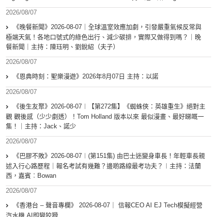
2026/08/07
《晚餐新聞》2026-08-07｜全球溫室效應加劇，引發嚴重氣候反常與
極端天氣！各地口號式的綠色出行、減少碳排，實際又做得到嗎？｜晚
餐新聞｜主持：陳珏明、劉銳紹（夫子）
2026/08/07
《恩典時刻：聖樂漫遊》2026年8月07日 主持：以諾
2026/08/07
《後生友聚》2026-08-07︱【第272集】《蜘蛛俠：英雄重生》絕對主
觀 觀後感（少少劇透）！Tom Holland 版本以來 最似漫畫、最好睇嘅一
集！｜主持：Jack、諾少
2026/08/07
《巴膠不敗》2026-08-07︱(第151集) 由巴士迷變身車長！年輕車長親
述入行心路歷程｜報名考試有幾難？邊啲路線最考功夫？︱主持：法蘭
西，嘉賓︰Bowan
2026/08/07
《香港台 – 聲音專欄》 2026-08-07｜ 信報CEO AI EJ Tech模擬經營
汽水機 AI即變狡猾