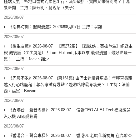
極端天氣！各地口號式的綠色出行、減少碳排，實際又做得到嗎？｜晚
餐新聞｜主持：陳珏明、劉銳紹（夫子）
2026/08/07
《恩典時刻：聖樂漫遊》2026年8月07日 主持：以諾
2026/08/07
《後生友聚》2026-08-07︱【第272集】《蜘蛛俠：英雄重生》絕對主
觀 觀後感（少少劇透）！Tom Holland 版本以來 最似漫畫、最好睇嘅一
集！｜主持：Jack、諾少
2026/08/07
《巴膠不敗》2026-08-07︱(第151集) 由巴士迷變身車長！年輕車長親
述入行心路歷程｜報名考試有幾難？邊啲路線最考功夫？︱主持：法蘭
西，嘉賓︰Bowan
2026/08/07
《香港台 – 聲音專欄》 2026-08-07｜ 信報CEO AI EJ Tech模擬經營
汽水機 AI即變狡猾
2026/08/07
《香港台 – 聲音專欄》 2026-08-07｜ 香港01 老齡化新視角 在高齡亞