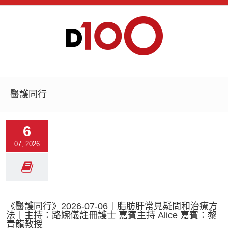
醫護同行
6
07, 2026
《醫護同行》2026-07-06︱脂肪肝常見疑問和治療方
法︱主持：路婉儀註冊護士 嘉賓主持 Alice 嘉賓：黎
青龍教授