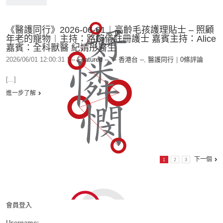
《醫護同行》2026-06-01︱高齡毛孩護理貼士 – 照顧
年老的寵物︱主持：路婉儀註冊護士 嘉賓主持：Alice
嘉賓：全科獸醫 紀婧彤醫生
2026/06/01 12:00:31
|
-- Featured --
,
-- 香港台 --
,
醫護同行
|
0條評論
[...]
進一步了解
下一個
1
2
3
會員登入
Username: