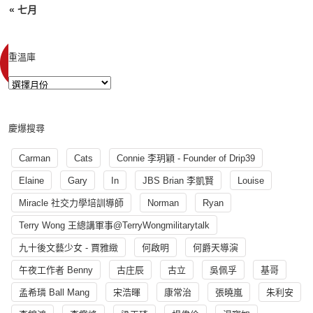
« 七月
重溫庫
慶爆搜尋
Carman
Cats
Connie 李玥穎 - Founder of Drip39
Elaine
Gary
In
JBS Brian 李凱賢
Louise
Miracle 社交力學培訓導師
Norman
Ryan
Terry Wong 王總講軍事@TerryWongmilitarytalk
九十後文藝少女 - 賈雅緻
何啟明
何爵天導演
午夜工作者 Benny
古庄辰
古立
吳佩孚
基哥
孟希璘 Ball Mang
宋浩暉
康常治
張曉嵐
朱利安