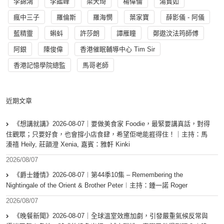
李錦鴻
李鑑峰
梁天琦
楊偉倫
湯寳如
瘋中三子
羅倫斯
羅海憫
葉家寶
薛影儀 - 阿儀
藍精靈
蝌蚪
許莎朗
譚雁瞳
鄭遨汶法筠師傅
阿銀
陳俊偉
香港催眠輔導中心 Tim Sir
香港記憶學院總監
馬哥老師
近期文章
《想講就講》2026-08-07｜要做美食家 Foodie，最緊要講真話，對得
住觀眾；只要好食，也會撐小店食肆，希望佢哋能捱得住！｜主持：馬
溱禧 Heily, 莊韻澄 Xenia, 嘉賓：雅軒 Kinki
2026/08/07
《爵士鍾情》2026-08-07︱第44季10集 – Remembering the
Nightingale of the Orient & Brother Peter︱主持：鍾一諾 Roger
2026/08/07
《晚餐新聞》2026-08-07｜全球溫室效應加劇，引發嚴重氣候反常與