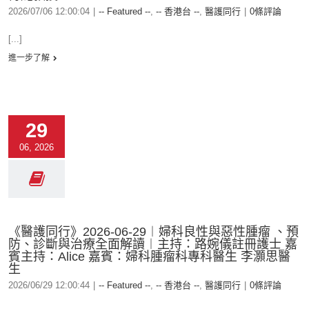
2026/07/06 12:00:04
|
-- Featured --
,
-- 香港台 --
,
醫護同行
|
0條評論
[...]
進一步了解
29
06, 2026
《醫護同行》2026-06-29︱婦科良性與惡性腫瘤 、預
防、診斷與治療全面解讀︱主持：路婉儀註冊護士 嘉
賓主持：Alice 嘉賓：婦科腫瘤科專科醫生 李灝思醫
生
2026/06/29 12:00:44
|
-- Featured --
,
-- 香港台 --
,
醫護同行
|
0條評論