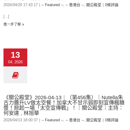
2026/04/20 17:43:17
|
-- Featured --
,
-- 香港台 --
,
關公殿堂
|
0條評論
[...]
進一步了解
13
04, 2026
《關公殿堂》2026-04-13︱（第456集）｜Nutella朱
古力醬升LV做太空餐！加拿大不甘示弱即刻宣傳楓糖
漿！掀起一場「太空宣傳戰」！｜關公殿堂｜主持：
何安達 , 林旭華
2026/04/13 18:00:37
|
-- Featured --
,
-- 香港台 --
,
關公殿堂
|
0條評論