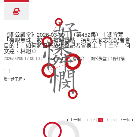
《關公殿堂》2026-03-09︱（第452集）｜馮宜萱
「有眼無珠」妝！｜搶晒重點！搞到大家忘記記者會
目的！｜如何將目光放返係記者會身上？｜主持：何
安達、林旭華
2026/03/09 17:00:10
|
-- Featured --
,
-- 香港台 --
,
關公殿堂
|
1條評論
[...]
進一步了解
上一個
下一個
1
2
3
4
5