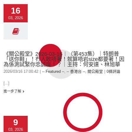
16
03, 2026
《關公殿堂》2026-03-16︱（第453集）｜特朗普
「送你鞋」！冇人敢唔著！就算唔岩size都要著！因
為係測試緊你忠誠度！？｜主持：何安達、林旭華
2026/03/16 17:00:42
|
-- Featured --
,
-- 香港台 --
,
關公殿堂
|
0條評論
[...]
進一步了解
9
03, 2026