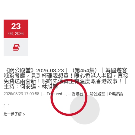
23
03, 2026
《關公殿堂》2026-03-23︱（第454集）｜韓國遊客
喺茶餐廳，見到杯碟靚想買！暖心香港人老闆，直接
免費送兩套新！呢啲先係真正有溫度嘅香港故事！｜
主持：何安達、林旭華
2026/03/23 17:00:58
|
-- Featured --
,
-- 香港台 --
,
關公殿堂
|
0條評論
[...]
進一步了解