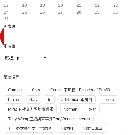
17
18
19
20
21
22
23
24
25
26
27
28
29
30
31
« 七月
重溫庫
慶爆搜尋
Carman
Cats
Connie 李玥穎 - Founder of Drip39
Elaine
Gary
In
JBS Brian 李凱賢
Louise
Miracle 社交力學培訓導師
Norman
Ryan
Terry Wong 王總講軍事@TerryWongmilitarytalk
九十後文藝少女 - 賈雅緻
何啟明
何爵天導演