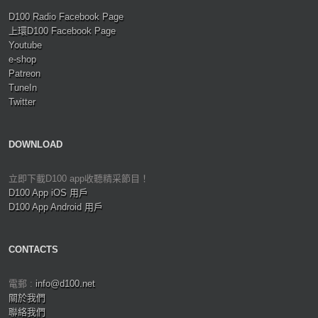
D100 Radio Facebook Page
上環D100 Facebook Page
Youtube
e-shop
Patreon
TuneIn
Twitter
DOWNLOAD
立即下載D100 app收聽精采節目！
D100 App iOS 用戶
D100 App Android 用戶
CONTACTS
電郵 :
info@d100.net
關於我們
聯絡我們