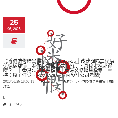
25
06, 2026
《香港裝修暗黑檔案》 2026-06-25｜改建間隔工程唔
係樣樣都得！喺你廚房樓上做個廁所，真係咁樣都得
㗎？！｜香港裝修暗黑檔案｜香港裝修暗黑檔案｜主
持：瘋子江少，Roy Kwan (室內設計公司老闆)
2026/06/25 18:00:13
|
-- Featured --
,
-- 香港台 --
,
香港裝修暗黑檔案
|
0條
評論
[...]
進一步了解