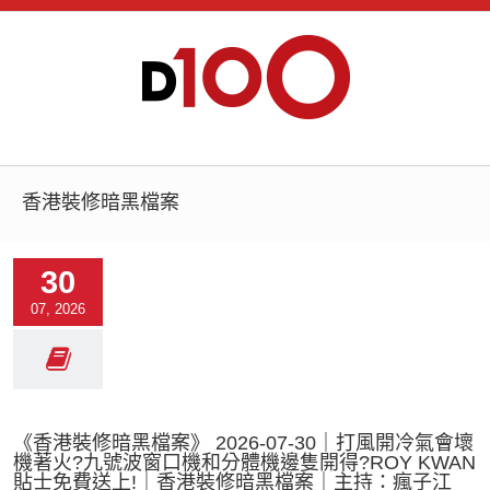
香港裝修暗黑檔案
30
07, 2026
《香港裝修暗黑檔案》 2026-07-30｜打風開冷氣會壞
機著火?九號波窗口機和分體機邊隻開得?ROY KWAN
貼士免費送上!｜香港裝修暗黑檔案｜主持：瘋子江