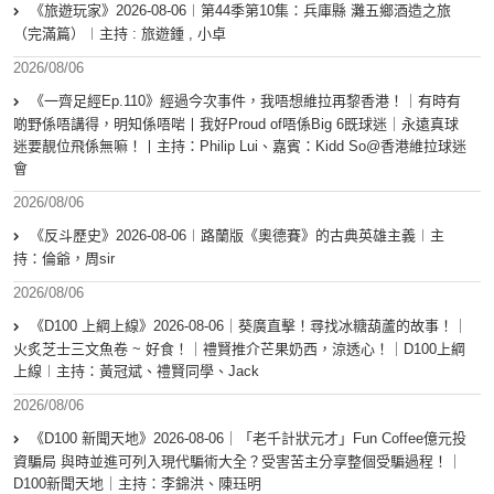
《旅遊玩家》2026-08-06︱第44季第10集：兵庫縣 灘五鄉酒造之旅
（完滿篇）︱主持 : 旅遊鍾 , 小卓
2026/08/06
《一齊足經Ep.110》經過今次事件，我唔想維拉再黎香港！｜有時有
啲野係唔講得，明知係唔啱丨我好Proud of唔係Big 6既球迷｜永遠真球
迷要靚位飛係無嘛！丨主持：Philip Lui、嘉賓：Kidd So@香港維拉球迷
會
2026/08/06
《反斗歷史》2026-08-06︱路蘭版《奧德賽》的古典英雄主義︱主
持：倫爺，周sir
2026/08/06
《D100 上綱上線》2026-08-06｜葵廣直擊！尋找冰糖葫蘆的故事！｜
火炙芝士三文魚卷 ~ 好食！｜禮賢推介芒果奶西，涼透心！｜D100上綱
上線︱主持：黃冠斌、禮賢同學、Jack
2026/08/06
《D100 新聞天地》2026-08-06｜「老千計狀元才」Fun Coffee億元投
資騙局 與時並進可列入現代騙術大全？受害苦主分享整個受騙過程！｜
D100新聞天地｜主持：李錦洪、陳珏明