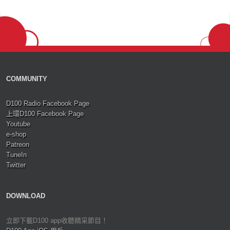
COMMUNITY
D100 Radio Facebook Page
上環D100 Facebook Page
Youtube
e-shop
Patreon
TuneIn
Twitter
DOWNLOAD
立即下載D100 app收聽精采節目！