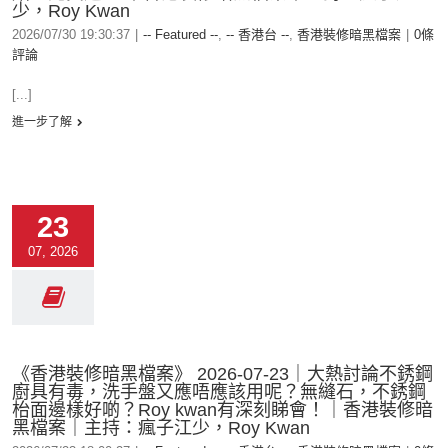
少，Roy Kwan
2026/07/30 19:30:37
|
-- Featured --
,
-- 香港台 --
,
香港裝修暗黑檔案
|
0條
評論
[...]
進一步了解
23
07, 2026
《香港裝修暗黑檔案》 2026-07-23｜大熱討論不銹鋼
廚具有毒，洗手盤又應唔應該用呢？無縫石，不銹鋼
枱面邊樣好啲？Roy kwan有深刻睇會！｜香港裝修暗
黑檔案｜主持：瘋子江少，Roy Kwan