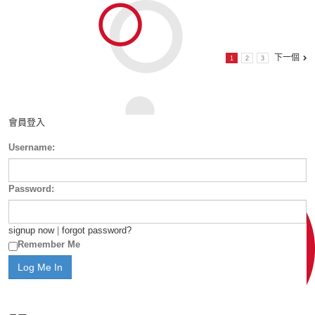
下一個
1
2
3
會員登入
Username:
Password:
signup now
|
forgot password?
Remember Me