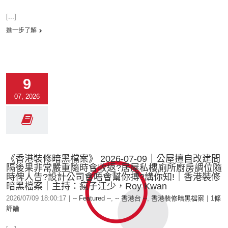
[...]
進一步了解
9
07, 2026
《香港裝修暗黑檔案》 2026-07-09｜公屋擅自改建間
隔後果非常嚴重隨時會收返?居屋私樓廁所廚房調位隨
時俾人告?設計公司會唔會幫你搏?講你知!｜香港裝修
暗黑檔案｜主持：瘋子江少，Roy Kwan
2026/07/09 18:00:17
|
-- Featured --
,
-- 香港台 --
,
香港裝修暗黑檔案
|
1條
評論