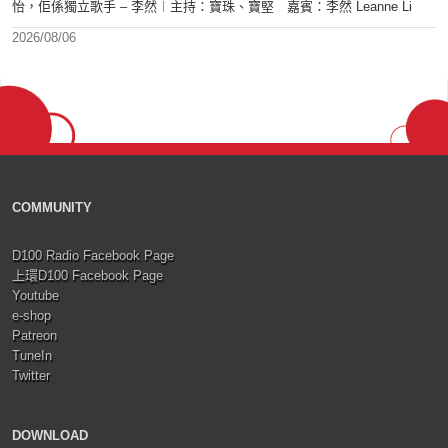
怡，佢係獨立歌手 – 李然︱主持：寶珠、寶堅 嘉賓：李然 Leanne Li
2026/08/06
COMMUNITY
D100 Radio Facebook Page
上環D100 Facebook Page
Youtube
e-shop
Patreon
TuneIn
Twitter
DOWNLOAD