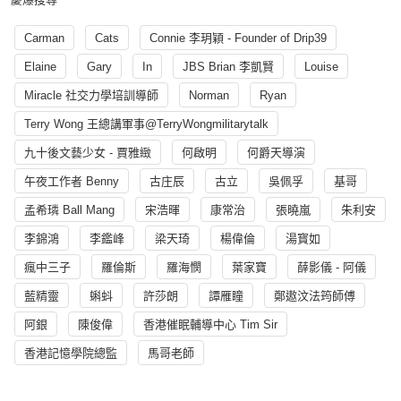
Carman
Cats
Connie 李玥穎 - Founder of Drip39
Elaine
Gary
In
JBS Brian 李凱賢
Louise
Miracle 社交力學培訓導師
Norman
Ryan
Terry Wong 王總講軍事@TerryWongmilitarytalk
九十後文藝少女 - 賈雅緻
何啟明
何爵天導演
午夜工作者 Benny
古庄辰
古立
吳佩孚
基哥
孟希璘 Ball Mang
宋浩暉
康常治
張曉嵐
朱利安
李錦鴻
李鑑峰
梁天琦
楊偉倫
湯寳如
瘋中三子
羅倫斯
羅海憫
葉家寶
薛影儀 - 阿儀
藍精靈
蝌蚪
許莎朗
譚雁瞳
鄭遨汶法筠師傅
阿銀
陳俊偉
香港催眠輔導中心 Tim Sir
香港記憶學院總監
馬哥老師