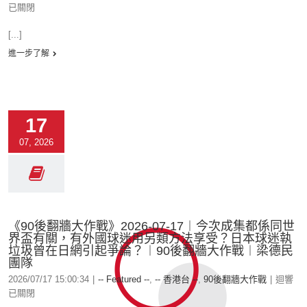
已關閉
[...]
進一步了解
17
07, 2026
《90後翻牆大作戰》2026-07-17︱今次成集都係同世
界盃有關，有外國球迷用另類方法享受？日本球迷執
垃圾曾在日網引起爭論？︱90後翻牆大作戰︱梁德民
團隊
2026/07/17 15:00:34
|
-- Featured --
,
-- 香港台 --
,
90後翻牆大作戰
|
迴響
已關閉