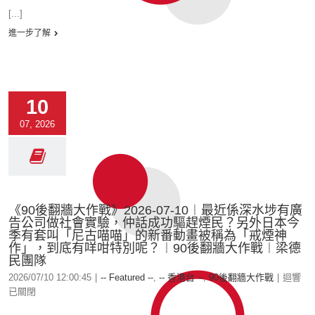
[...]
進一步了解
10
07, 2026
《90後翻牆大作戰》2026-07-10︱最近係深水埗有廣
告公司做社會實驗，仲話成功驅趕煙民？另外日本今
季有套叫「尼古喵喵」的新番動畫被稱為「戒煙神
作」，到底有咩咁特別呢？︱90後翻牆大作戰︱梁德
民團隊
2026/07/10 12:00:45
|
-- Featured --
,
-- 香港台 --
,
90後翻牆大作戰
|
迴響
已關閉