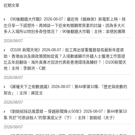
近期文章
《90後翻牆大作戰》2026-08-07︱最近有《蜘蛛俠》新電影上映，除
左分享一下感想外，再傾談一下近來有關觀眾質素的討論，因為多大片
多人入場所以特別多奇怪情況？︱90後翻牆大作戰︱主持：梁德民團隊
2026/08/07
《D100 新聞天地》2026-08-07｜街工再出發重獲藝發局最新年度資
助，香港由治及興政策開始從寬？入境數據顯示外籍人士獲港工作簽證
比五年前翻倍，海外真專才回流代表新香港環境真轉好？｜D100新聞天
地｜主持：李錦洪、C朗
2026/08/07
《蔣權天下之術數通識》2026-08-07︱第44季第10集:「歴史與術數的
契合」｜主持：蔣匡文
2026/08/07
《劉銳紹採訪風雲錄 – 穿越新聞烽火50年》2026-08-07︱第44季第10
集 死於”可原諒殺人“的黎漢成父子（下）︱主持：劉銳紹（夫子）
2026/08/07