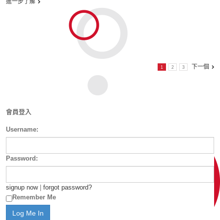
進一步了解
下一個
1
2
3
會員登入
Username:
Password:
signup now
|
forgot password?
Remember Me