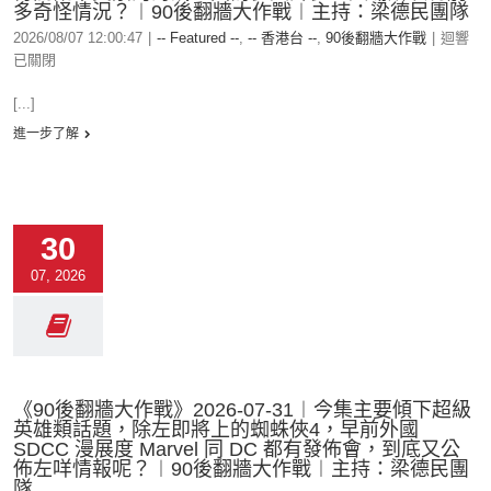
多奇怪情況？︱90後翻牆大作戰︱主持：梁德民團隊
2026/08/07 12:00:47
|
-- Featured --
,
-- 香港台 --
,
90後翻牆大作戰
|
迴響
已關閉
[...]
進一步了解
30
07, 2026
《90後翻牆大作戰》2026-07-31︱今集主要傾下超級
英雄類話題，除左即將上的蜘蛛俠4，早前外國
SDCC 漫展度 Marvel 同 DC 都有發佈會，到底又公
佈左咩情報呢？︱90後翻牆大作戰︱主持：梁德民團
隊