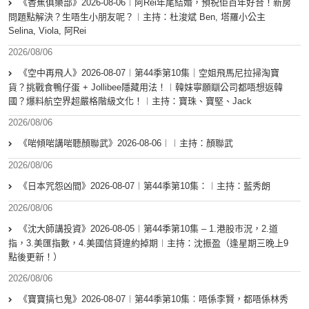
《香蕉俱樂部》2026-08-06︱阿Rei年尾結婚，預祝佢百年好合！新房
問題點解決？生唔生小朋友呢？︱主持：杜浚斌 Ben, 塔羅小公主
Selina, Viola, 阿Rei
2026/08/06
《空中再飛人》2026-08-07︱第44季第10集｜空姐飛馬尼拉掃淘寶
貨？挑戰食鴨仔蛋 + Jollibee隱藏用法！︱韓妹寧願瞓公司都唔想返韓
國？爆料航空界超嚴格階級文化！︱主持：寶珠、寶堅、Jack
2026/08/06
《啱傾啱講啱聽顏聯武》2026-08-06︱︱主持：顏聯武
2026/08/06
《日本咒怨凶間》2026-08-07︱第44季第10集：︱主持：藍秀朗
2026/08/06
《沈大師講投資》2026-08-05︱第44季第10集 – 1.港股市況，2.道
指，3.美匯指數，4.美國信貸違約掉期︱主持：沈振盈（逢星期三晚上9
點後更新！）
2026/08/06
《寶寶搞乜鬼》2026-08-07︱第44季第10集︰唔係李賢，都唔係林秀