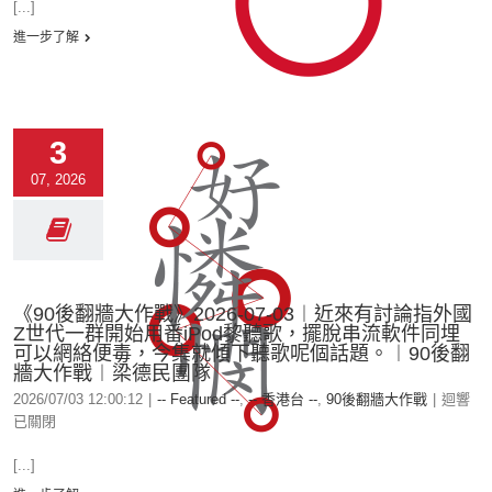
[...]
進一步了解
3
07, 2026
《90後翻牆大作戰》2026-07-03︱近來有討論指外國
Z世代一群開始用番iPod黎聽歌，擺脫串流軟件同埋
可以網絡便毒，今集就傾下聽歌呢個話題。︱90後翻
牆大作戰︱梁德民團隊
2026/07/03 12:00:12
|
-- Featured --
,
-- 香港台 --
,
90後翻牆大作戰
|
迴響
已關閉
[...]