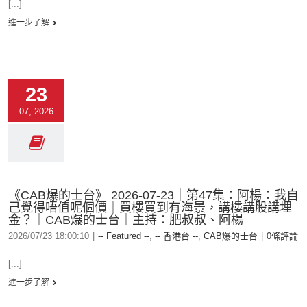
[...]
進一步了解
23
07, 2026
《CAB爆的士台》 2026-07-23｜第47集：阿楊：我自
己覺得唔值呢個價｜買樓買到有海景，講樓講股講埋
金？｜CAB爆的士台｜主持：肥叔叔、阿楊
2026/07/23 18:00:10
|
-- Featured --
,
-- 香港台 --
,
CAB爆的士台
|
0條評論
[...]
進一步了解