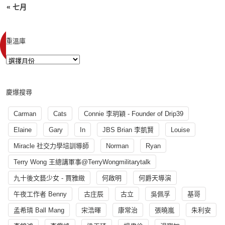
« 七月
重溫庫
慶爆搜尋
Carman
Cats
Connie 李玥穎 - Founder of Drip39
Elaine
Gary
In
JBS Brian 李凱賢
Louise
Miracle 社交力學培訓導師
Norman
Ryan
Terry Wong 王總講軍事@TerryWongmilitarytalk
九十後文藝少女 - 賈雅緻
何啟明
何爵天導演
午夜工作者 Benny
古庄辰
古立
吳佩孚
基哥
孟希璘 Ball Mang
宋浩暉
康常治
張曉嵐
朱利安