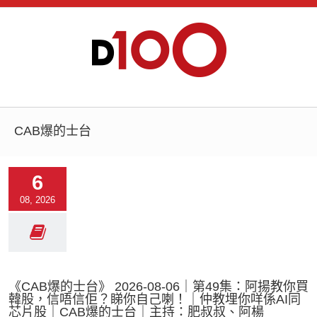
CAB爆的士台
6
08, 2026
《CAB爆的士台》 2026-08-06｜第49集：阿揚教你買
韓股，信唔信佢？睇你自己喇！｜仲教埋你咩係AI同
芯片股｜CAB爆的士台｜主持：肥叔叔、阿楊