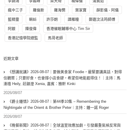
李錦鴻
李鑑峰
梁天琦
楊偉倫
湯寳如
瘋中三子
羅倫斯
羅海憫
葉家寶
薛影儀 - 阿儀
藍精靈
蝌蚪
許莎朗
譚雁瞳
鄭遨汶法筠師傅
阿銀
陳俊偉
香港催眠輔導中心 Tim Sir
香港記憶學院總監
馬哥老師
近期文章
《想講就講》2026-08-07｜要做美食家 Foodie，最緊要講真話，對得
住觀眾；只要好食，也會撐小店食肆，希望佢哋能捱得住！｜主持：馬
溱禧 Heily, 莊韻澄 Xenia, 嘉賓：雅軒 Kinki
2026/08/07
《爵士鍾情》2026-08-07︱第44季10集 – Remembering the
Nightingale of the Orient & Brother Peter︱主持：鍾一諾 Roger
2026/08/07
《晚餐新聞》2026-08-07｜全球溫室效應加劇，引發嚴重氣候反常與