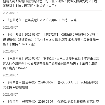
極端天氣！各地口號式的綠色出行、減少碳排，實際又做得到嗎？｜晚
餐新聞｜主持：陳珏明、劉銳紹（夫子）
2026/08/07
《恩典時刻：聖樂漫遊》2026年8月07日 主持：以諾
2026/08/07
《後生友聚》2026-08-07︱【第272集】《蜘蛛俠：英雄重生》絕對主
觀 觀後感（少少劇透）！Tom Holland 版本以來 最似漫畫、最好睇嘅一
集！｜主持：Jack、諾少
2026/08/07
《巴膠不敗》2026-08-07︱(第151集) 由巴士迷變身車長！年輕車長親
述入行心路歷程｜報名考試有幾難？邊啲路線最考功夫？︱主持：法蘭
西，嘉賓︰Bowan
2026/08/07
《香港台 – 聲音專欄》 2026-08-07｜ 信報CEO AI EJ Tech模擬經營
汽水機 AI即變狡猾
2026/08/07
《香港台 – 聲音專欄》 2026-08-07｜ 香港01 老齡化新視角 在高齡亞