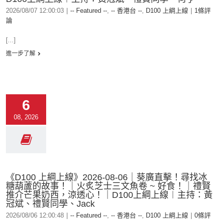
2026/08/07 12:00:03
|
-- Featured --
,
-- 香港台 --
,
D100 上綱上線
|
1條評
論
[...]
進一步了解
6
08, 2026
《D100 上綱上線》2026-08-06｜葵廣直擊！尋找冰
糖葫蘆的故事！｜火炙芝士三文魚卷 ~ 好食！｜禮賢
推介芒果奶西，涼透心！｜D100上綱上線︱主持：黃
冠斌、禮賢同學、Jack
2026/08/06 12:00:48
|
-- Featured --
,
-- 香港台 --
,
D100 上綱上線
|
0條評