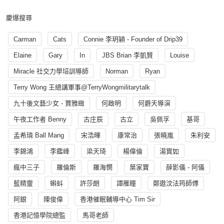
慶爆搜尋
Carman
Cats
Connie 李玥穎 - Founder of Drip39
Elaine
Gary
In
JBS Brian 李凱賢
Louise
Miracle 社交力學培訓導師
Norman
Ryan
Terry Wong 王總講軍事@TerryWongmilitarytalk
九十後文藝少女 - 賈雅緻
何啟明
何爵天導演
午夜工作者 Benny
古庄辰
古立
吳佩孚
基哥
孟希璘 Ball Mang
宋浩暉
康常治
張曉嵐
朱利安
李錦鴻
李鑑峰
梁天琦
楊偉倫
湯寳如
瘋中三子
羅倫斯
羅海憫
葉家寶
薛影儀 - 阿儀
藍精靈
蝌蚪
許莎朗
譚雁瞳
鄭遨汶法筠師傅
阿銀
陳俊偉
香港催眠輔導中心 Tim Sir
香港記憶學院總監
馬哥老師