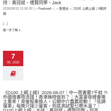
持：黃冠斌、禮賢同學、Jack
2026/08/10 12:00:30
|
-- Featured --
,
-- 香港台 --
,
D100 上綱上線
|
0條評
論
[...]
進一步了解
7
08, 2026
《D100 上綱上線》2026-08-07｜中一買書要7千蚊 ?!
外國借書唔洗錢！香港幾時做到？｜大富豪夜總會捲
土重來！背後股東換人，公關中介蠢蠢欲動！「低調
復業」每晚只接少量客，到底測試緊乜嘢水溫？｜
D100上綱上線︱主持：黃冠斌、禮賢同學、何亨