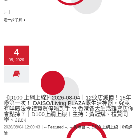
[...]
進一步了解
4
08, 2026
《D100 上綱上線》2026-08-04｜12蚊店減價！15年
嚟第一次！ DAISO/Living PLAZA嘅生活神器，究竟
有咩魔法令禮賢買停唔到手 ?! 香港各大生活雜貨店你
會點揀？｜D100上綱上線︱主持：黃冠斌、禮賢同
學、Jack
2026/08/04 12:00:43
|
-- Featured --
,
-- 香港台 --
,
D100 上綱上線
|
0條評
論