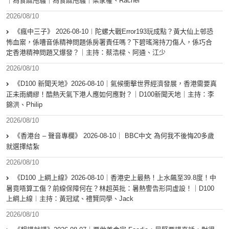
｜為食麻甩騷｜為食麻甩騷｜梁家權、Rachel
2026/08/10
《瘋中三子》 2026-08-10︱陀螺大戰Error193玩成點？黃大仙上邨恐
怖血案，係嘈音係精神問題係房署責任嗎？下碧瑤灣持刀傷人，係巧合
定香港精神問題又爆發？｜主持：蔡浩樑、阿通、江少
2026/08/10
《D100 新聞天地》2026-08-10｜氣候衝擊世界經濟發展，香港需要真
正未雨綢繆！酷熱天氣下港人應如何應對？｜D100新聞天地｜主持：李
錦洪、Philip
2026/08/10
《香港台 – 聲音專欄》 2026-08-10｜ BBC中文 為何我不後悔20多歲
就選擇結紮
2026/08/10
《D100 上綱上線》2026-08-10｜香港史上最熱！上水飆至39.8度！中
暑竟唔算工傷？前線保障何在？林超英批：暑熱警告形同虛設！｜D100
上綱上線︱主持：黃冠斌、禮賢同學、Jack
2026/08/10