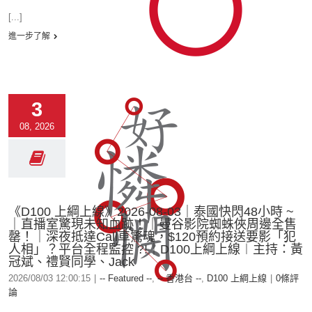
[...]
進一步了解
3
08, 2026
《D100 上綱上線》2026-08-03｜泰國快閃48小時 ~
｜直播室驚現未知血跡！｜曼谷影院蜘蛛俠周邊全售
罄！｜深夜抵達Call車驚魂，$120預約接送要影「犯
人相」？平台全程監控 ?!｜D100上綱上線︱主持：黃
冠斌、禮賢同學、Jack
2026/08/03 12:00:15
|
-- Featured --
,
-- 香港台 --
,
D100 上綱上線
|
0條評
論