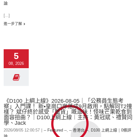
論
[...]
進一步了解
5
08, 2026
《D100 上綱上線》2026-08-05｜「公務員生態考
察」入門課！ 新•皇崗口岸落成9月啟用，點解同T2撞
樣？ 斌仔終於感受「蟹貨」嘅滋味！怪味芒果乾食到
面容扭曲？｜D100上綱上線︱主持：黃冠斌、禮賢同
學、Jack
2026/08/05 12:00:57
|
-- Featured --
,
-- 香港台 --
,
D100 上綱上線
|
0條評
論