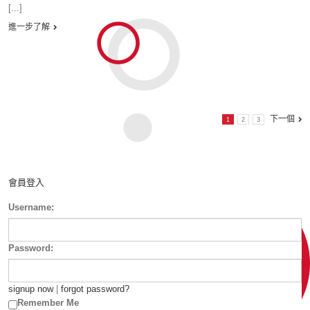
[...]
進一步了解
下一個
1
2
3
會員登入
Username:
Password:
signup now
|
forgot password?
Remember Me