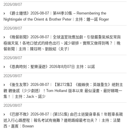
2026/08/07
《爵士鍾情》2026-08-07︱第44季10集 – Remembering the
Nightingale of the Orient & Brother Peter︱主持：鍾一諾 Roger
2026/08/07
《晚餐新聞》2026-08-07｜全球溫室效應加劇，引發嚴重氣候反常與
極端天氣！各地口號式的綠色出行、減少碳排，實際又做得到嗎？｜晚
餐新聞｜主持：陳珏明、劉銳紹（夫子）
2026/08/07
《恩典時刻：聖樂漫遊》2026年8月07日 主持：以諾
2026/08/07
《後生友聚》2026-08-07︱【第272集】《蜘蛛俠：英雄重生》絕對主
觀 觀後感（少少劇透）！Tom Holland 版本以來 最似漫畫、最好睇嘅一
集！｜主持：Jack、諾少
2026/08/07
《巴膠不敗》2026-08-07︱(第151集) 由巴士迷變身車長！年輕車長親
述入行心路歷程｜報名考試有幾難？邊啲路線最考功夫？︱主持：法蘭
西，嘉賓︰Bowan