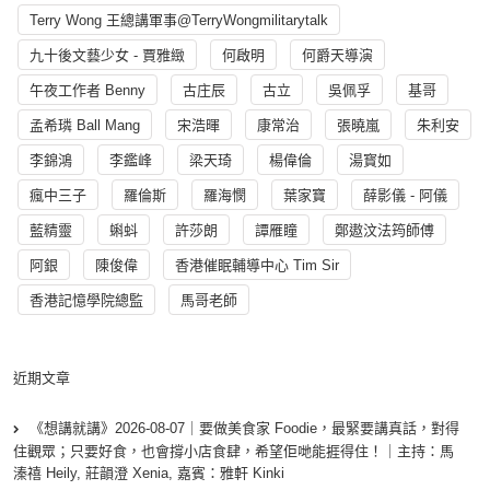
Terry Wong 王總講軍事@TerryWongmilitarytalk
九十後文藝少女 - 賈雅緻
何啟明
何爵天導演
午夜工作者 Benny
古庄辰
古立
吳佩孚
基哥
孟希璘 Ball Mang
宋浩暉
康常治
張曉嵐
朱利安
李錦鴻
李鑑峰
梁天琦
楊偉倫
湯寳如
瘋中三子
羅倫斯
羅海憫
葉家寶
薛影儀 - 阿儀
藍精靈
蝌蚪
許莎朗
譚雁瞳
鄭遨汶法筠師傅
阿銀
陳俊偉
香港催眠輔導中心 Tim Sir
香港記憶學院總監
馬哥老師
近期文章
《想講就講》2026-08-07｜要做美食家 Foodie，最緊要講真話，對得
住觀眾；只要好食，也會撐小店食肆，希望佢哋能捱得住！｜主持：馬
溱禧 Heily, 莊韻澄 Xenia, 嘉賓：雅軒 Kinki