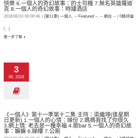
快樂 6.一個人的奇幻故事：的士司機 7.無名英雄羅迪
克 8.一個人的奇幻故事：時鐘酒店
2018/06/10 00:00:46
|
(第11季) 一個人
,
-- Featured --
,
-- 網台 --
|
0條評論
[...]
進一步了解
3
06, 2018
《一個人》第十一季第十二集 主持：梁繼璋(逢星期
日更新) 1.一個人的心情：緣份 2.媽媽我找了你很久
3.網上情: 老去是一種幸福 4.歌bar 5.一個人的奇幻故
事：嫲嫲 6.睇樓 7.公厠