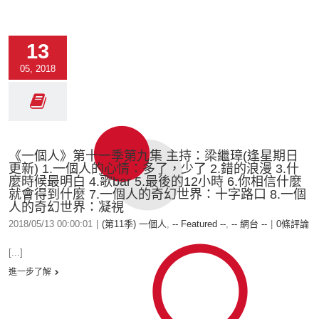
13
05, 2018
《一個人》第十一季第九集 主持：梁繼璋(逢星期日
更新) 1.一個人的心情：多了，少了 2.錯的浪漫 3.什
麼時候最明白 4.歌bar 5.最後的12小時 6.你相信什麼
就會得到什麼 7.一個人的奇幻世界：十字路口 8.一個
人的奇幻世界：凝視
2018/05/13 00:00:01
|
(第11季) 一個人
,
-- Featured --
,
-- 網台 --
|
0條評論
[...]
進一步了解