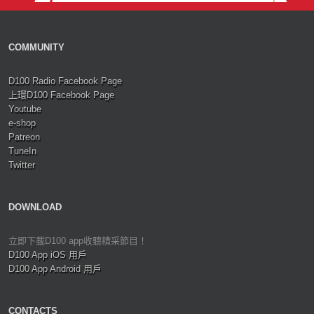
COMMUNITY
D100 Radio Facebook Page
上環D100 Facebook Page
Youtube
e-shop
Patreon
TuneIn
Twitter
DOWNLOAD
立即下載D100 app收聽精采節目！
D100 App iOS 用戶
D100 App Android 用戶
CONTACTS