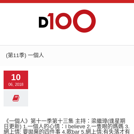
(第11季) 一個人
10
06, 2018
《一個人》第十一季第十三集 主持：梁繼璋(逢星期
日更新) 1.一個人的心情：I believe 2.一隻眼的媽媽 3.
網上情: 要拋棄的四件事 4.歌bar 5.網上情:有失落才有