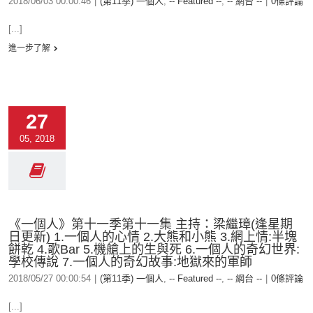
2018/06/03 00:00:46
|
(第11季) 一個人
,
-- Featured --
,
-- 網台 --
|
0條評論
[...]
進一步了解
27
05, 2018
《一個人》第十一季第十一集 主持：梁繼璋(逢星期
日更新) 1.一個人的心情 2.大熊和小熊 3.網上情:半塊
餅乾 4.歌Bar 5.機艙上的生與死 6.一個人的奇幻世界:
學校傳說 7.一個人的奇幻故事:地獄來的軍師
2018/05/27 00:00:54
|
(第11季) 一個人
,
-- Featured --
,
-- 網台 --
|
0條評論
[...]