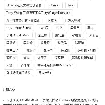
Miracle 社交力學培訓導師
Norman
Ryan
Terry Wong 王總講軍事@TerryWongmilitarytalk
九十後文藝少女 - 賈雅緻
何啟明
何爵天導演
午夜工作者 Benny
古庄辰
古立
吳佩孚
基哥
孟希璘 Ball Mang
宋浩暉
康常治
張曉嵐
朱利安
李錦鴻
李鑑峰
梁天琦
楊偉倫
湯寳如
瘋中三子
羅倫斯
羅海憫
葉家寶
薛影儀 - 阿儀
藍精靈
蝌蚪
許莎朗
譚雁瞳
鄭遨汶法筠師傅
阿銀
陳俊偉
香港催眠輔導中心 Tim Sir
香港記憶學院總監
馬哥老師
近期文章
《想講就講》2026-08-07｜要做美食家 Foodie，最緊要講真話，對得