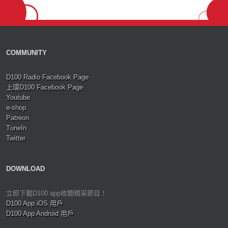
COMMUNITY
D100 Radio Facebook Page
上環D100 Facebook Page
Youtube
e-shop
Patreon
TuneIn
Twitter
DOWNLOAD
立即下載D100 app收聽精采節目！
D100 App iOS 用戶
D100 App Android 用戶