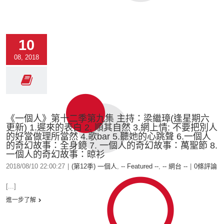
10
08, 2018
《一個人》第十二季第九集 主持：梁繼璋(逢星期六
更新) 1.遲來的表白 2. 順其自然 3.網上情: 不要把別人
的好當做理所當然 4.歌bar 5.聽她的心跳聲 6.一個人
的奇幻故事：全身鏡 7. 一個人的奇幻故事：萬聖節 8.
一個人的奇幻故事：晾衫
2018/08/10 22:00:27
|
(第12季) 一個人
,
-- Featured --
,
-- 網台 --
|
0條評論
[...]
進一步了解