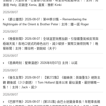
住觀眾；只要好食，也會撐小店食肆，希望佢哋能捱得住！｜主持：馬
溱禧 Heily, 莊韻澄 Xenia, 嘉賓：雅軒 Kinki
2026/08/07
《爵士鍾情》2026-08-07︱第44季10集 – Remembering the
Nightingale of the Orient & Brother Peter︱主持：鍾一諾 Roger
2026/08/07
《晚餐新聞》2026-08-07｜全球溫室效應加劇，引發嚴重氣候反常與
極端天氣！各地口號式的綠色出行、減少碳排，實際又做得到嗎？｜晚
餐新聞｜主持：陳珏明、劉銳紹（夫子）
2026/08/07
《恩典時刻：聖樂漫遊》2026年8月07日 主持：以諾
2026/08/07
《後生友聚》2026-08-07︱【第272集】《蜘蛛俠：英雄重生》絕對主
觀 觀後感（少少劇透）！Tom Holland 版本以來 最似漫畫、最好睇嘅一
集！｜主持：Jack、諾少
2026/08/07
《巴膠不敗》2026-08-07︱(第151集) 由巴士迷變身車長！年輕車長親