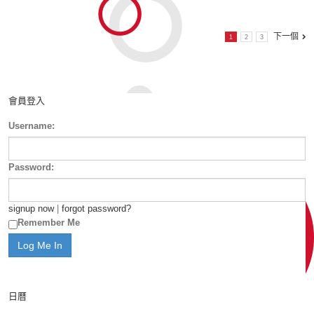
下一個
1
2
3
會員登入
Username:
Password:
signup now
|
forgot password?
Remember Me
日曆