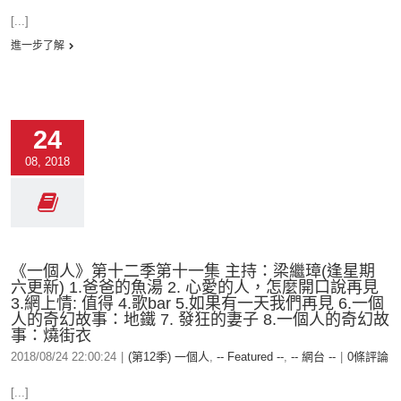
[...]
進一步了解
24
08, 2018
《一個人》第十二季第十一集 主持：梁繼璋(逢星期
六更新) 1.爸爸的魚湯 2. 心愛的人，怎麼開口說再見
3.網上情: 值得 4.歌bar 5.如果有一天我們再見 6.一個
人的奇幻故事：地鐵 7. 發狂的妻子 8.一個人的奇幻故
事：燒街衣
2018/08/24 22:00:24
|
(第12季) 一個人
,
-- Featured --
,
-- 網台 --
|
0條評論
[...]