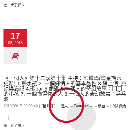
進一步了解
17
08, 2018
《一個人》第十二季第十集 主持：梁繼璋(逢星期六
更新) 1.熱水瓶 2. 一個好情人的基本品性 3.網上情: 原
諒與忘記 4.歌bar 5.鎖匙 6.一個人的奇幻故事：門口
的小孩 7. 一個懂得你的人 8.一個人的奇幻故事：乒乓
波
2018/08/17 22:00:49
|
(第12季) 一個人
,
-- Featured --
,
-- 網台 --
|
0條評論
[...]
進一步了解