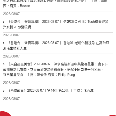
述入行心路歷程｜報名考試有幾難？邊啲路線最考功夫？︱主持：法蘭
西，嘉賓︰Bowan
2026/08/07
《香港台 – 聲音專欄》 2026-08-07｜ 信報CEO AI EJ Tech模擬經營
汽水機 AI即變狡猾
2026/08/07
《香港台 – 聲音專欄》 2026-08-07｜ 香港01 老齡化新視角 在高齡亞
洲活出精彩人生
2026/08/07
《來自星星美食》2026-08-07︱深圳高端新派中菜驚喜重重！脆卜卜
酸甜燈影咕嚕肉，堂弄黃油蟹黯然銷魂飯，搭配不同口味干邑名釀。︱
來自星星美食︱主持：陳俊偉 嘉賓：Philip Fung
2026/08/07
《西城故事》2026-08-07︱第44季 第10集 ︱主持：沈西城
2026/08/07