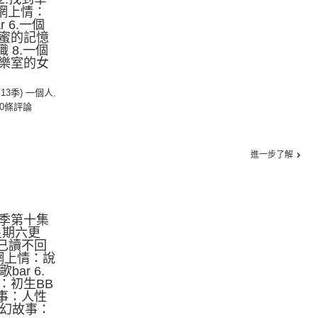
. 網上情：
r 6.一個
蜜的記憶
 8.一個
樂室的女
第13季) 一個人
,
0條評論
進一步了解
季第十集
星期六更
2.已讀不回
 網上情：說
bar 6.
：初生BB
故事：人性
奇幻故事：