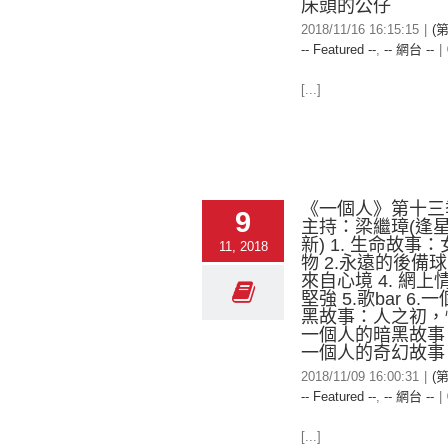
床頭的公仔
2018/11/16 16:15:15
|
(
-- Featured --
,
-- 網台 --
|
[...]
《一個人》第十三
9
主持：梁繼璋(逢
新) 1. 生命故事
11, 2018
物 2.永遠的後備球員
來自心境 4. 網
堅強 5.歌bar 6
黑故事：人之初，性
一個人的暗黑故事：
一個人的奇幻故事
2018/11/09 16:00:31
|
(
-- Featured --
,
-- 網台 --
|
[...]