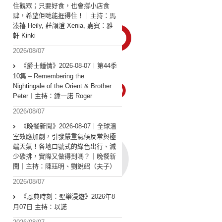
住觀眾；只要好食，也會撐小店食
肆，希望佢哋能捱得住！｜主持：馬
溱禧 Heily, 莊韻澄 Xenia, 嘉賓：雅
軒 Kinki
2026/08/07
《爵士鍾情》2026-08-07︱第44季
10集 – Remembering the
Nightingale of the Orient & Brother
Peter︱主持：鍾一諾 Roger
2026/08/07
《晚餐新聞》2026-08-07｜全球溫
室效應加劇，引發嚴重氣候反常與極
端天氣！各地口號式的綠色出行、減
少碳排，實際又做得到嗎？｜晚餐新
聞｜主持：陳珏明、劉銳紹（夫子）
2026/08/07
《恩典時刻：聖樂漫遊》2026年8
月07日 主持：以諾