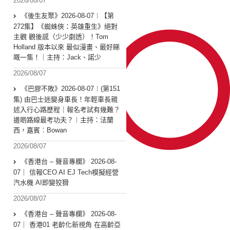
2026/08/07
《後生友聚》2026-08-07︱【第
272集】《蜘蛛俠：英雄重生》絕對
主觀 觀後感（少少劇透）！Tom
Holland 版本以來 最似漫畫、最好睇
嘅一集！｜主持：Jack、諾少
2026/08/07
《巴膠不敗》2026-08-07︱(第151
集) 由巴士迷變身車長！年輕車長親
述入行心路歷程｜報名考試有幾難？
邊啲路線最考功夫？︱主持：法蘭
西，嘉賓︰Bowan
2026/08/07
《香港台 – 聲音專欄》 2026-08-
07｜ 信報CEO AI EJ Tech模擬經營
汽水機 AI即變狡猾
2026/08/07
《香港台 – 聲音專欄》 2026-08-
07｜ 香港01 老齡化新視角 在高齡亞