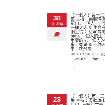
《一個人》第十三
30
集 主持：梁繼璋(
新) 1. 一個人，一
11, 2018
一個太太 3. 生命充
網上情： 給40歳的
bar 6.一個人的
重要的 7.一個人
事：家鬼 8. 一
事：跳飛機
2018/11/30 16:30:17
|
(
-- Featured --
,
-- 網台 --
|
[...]
《一個人》第十三
23
集 主持：梁繼璋(
新) 1. 盲眼的丈夫