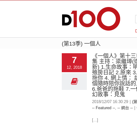
(第13季) 一個人
《一個人》第十三
7
集 主持：梁繼璋(
新) 1.生命故事
12, 2018
殮房日記 2.原來 3
拖你 4. 網上情：
個隨時陪你說話的人 
6.爸爸的拖鞋 7.
幻故事：見鬼
2018/12/07 16:30:29
|
(
-- Featured --
,
-- 網台 --
|
[...]