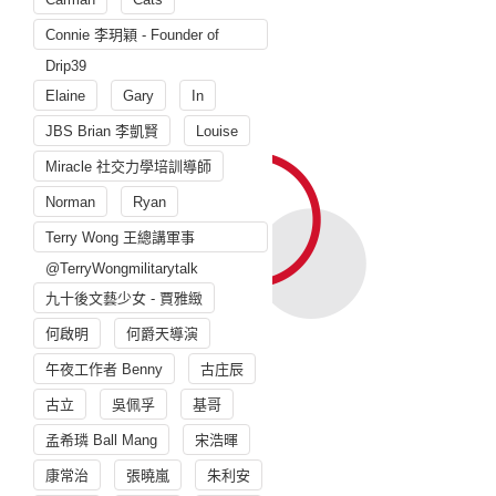
Connie 李玥穎 - Founder of
Drip39
Elaine
Gary
In
JBS Brian 李凱賢
Louise
Miracle 社交力學培訓導師
Norman
Ryan
Terry Wong 王總講軍事
@TerryWongmilitarytalk
九十後文藝少女 - 賈雅緻
何啟明
何爵天導演
午夜工作者 Benny
古庄辰
古立
吳佩孚
基哥
孟希璘 Ball Mang
宋浩暉
康常治
張曉嵐
朱利安