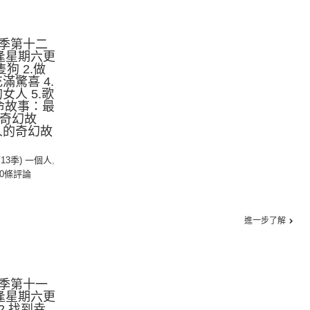
季第十二
逢星期六更
隻狗 2.做
滿驚喜 4.
女人 5.歌
生命故事：最
的奇幻故
個人的奇幻故
第13季) 一個人
,
0條評論
進一步了解
季第十一
逢星期六更
 2.找到幸