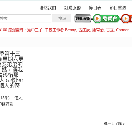
聯絡我們
訂購服務
節目表
節目重溫
D100 慶爆搜尋 :
瘋中三子
,
午夜工作者 Benny
,
古庄辰
,
康常治
,
古立
,
Carman
,
羅倫斯
季第十三
逢星期六更
：明泰弟弟的
. 媽，讓我
 請珍惜那
5.歌bar
一個人的奇
第13季) 一個人
,
0條評論
進一步了解