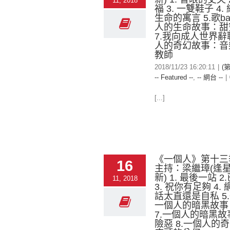
11, 2018
福 3. 一雙鞋子 4
生命的寓言 5.歌ba
人的生命故事：甜
7.我向成人世界辭職
人的奇幻故事：音
教師
2018/11/23 16:20:11
|
(
-- Featured --
,
-- 網台 --
|
[...]
《一個人》第十三
16
主持：梁繼璋(逢
新) 1. 最後一站 
11, 2018
3. 祝你有足夠 4.
話太直還是自私 5.歌
一個人的暗黑故事
7.一個人的暗黑
險惡 8.一個人的