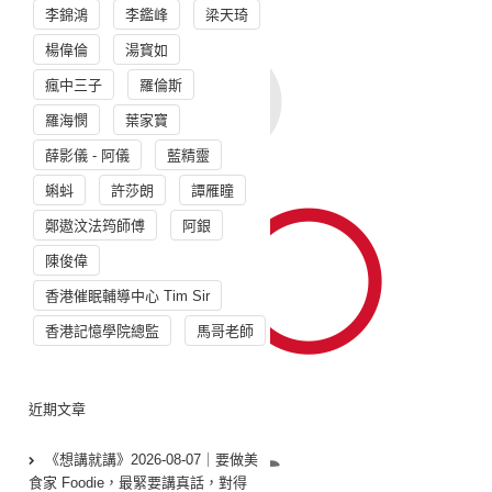
李錦鴻
李鑑峰
梁天琦
楊偉倫
湯寳如
瘋中三子
羅倫斯
羅海憫
葉家寶
薛影儀 - 阿儀
藍精靈
蝌蚪
許莎朗
譚雁瞳
鄭遨汶法筠師傅
阿銀
陳俊偉
香港催眠輔導中心 Tim Sir
香港記憶學院總監
馬哥老師
近期文章
《想講就講》2026-08-07｜要做美
食家 Foodie，最緊要講真話，對得