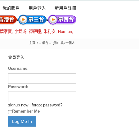
我的賬戶
用戶登入
新用戶註冊
葉家寶
,
李錦鴻
,
譚雁瞳
,
朱利安
,
Norman
,
主頁
-- 網台 --
(第13季) 一個人
會員登入
Username:
Password:
signup now
|
forgot password?
Remember Me