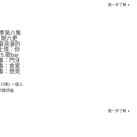
進一步了解
季第八集
星期六更
2.最浪漫的
 網上情：你
.歌bar
故事：門牙
故事：食家
故事：想見
第13季) 一個人
,
0條評論
進一步了解