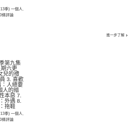
第13季) 一個人
,
0條評論
進一步了解
季第九集
星期六更
：女兒的禮
 3. 喜歡
上情：人總要
.一個人的暗
本惡 7.
外遇 8.
：拖鞋
第13季) 一個人
,
0條評論