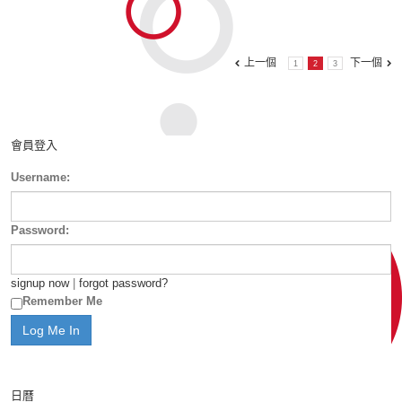
上一個
下一個
1
2
3
會員登入
Username:
Password:
signup now
|
forgot password?
Remember Me
日曆