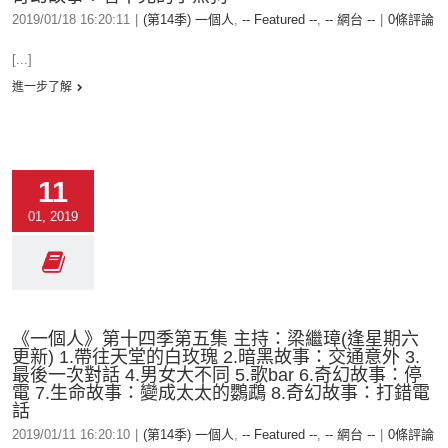
2019/01/18 16:20:11
|
(第14季) 一個人
,
-- Featured --
,
-- 網台 --
|
0條評論
[...]
進一步了解
11
01, 2019
《一個人》第十四季第五集 主持：梁繼璋(逢星期六
更新) 1.帶往天堂的白玫瑰 2.暗黑故事：交通意外 3.
最後一次對話 4.男女大不同 5.歌bar 6.奇幻故事：停
電 7.生命故事：變成太太的鸚鵡 8.奇幻故事：打錯電
話
2019/01/11 16:20:10
|
(第14季) 一個人
,
-- Featured --
,
-- 網台 --
|
0條評論