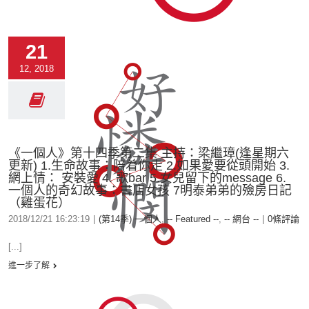
21
12, 2018
《一個人》第十四季第二集 主持：梁繼璋(逢星期六
更新) 1.生命故事：陪着你走 2.如果愛要從頭開始 3.
網上情： 安裝愛 4. 歌bar 5.女兒留下的message 6.
一個人的奇幻故事：書店女孩 7明泰弟弟的殮房日記
（雞蛋花）
2018/12/21 16:23:19
|
(第14季) 一個人
,
-- Featured --
,
-- 網台 --
|
0條評論
[...]
進一步了解