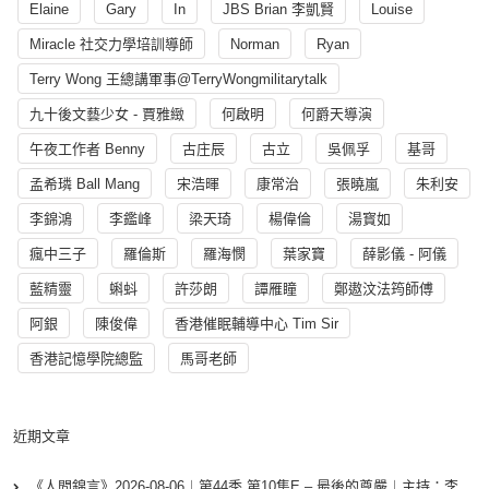
Elaine
Gary
In
JBS Brian 李凱賢
Louise
Miracle 社交力學培訓導師
Norman
Ryan
Terry Wong 王總講軍事@TerryWongmilitarytalk
九十後文藝少女 - 賈雅緻
何啟明
何爵天導演
午夜工作者 Benny
古庄辰
古立
吳佩孚
基哥
孟希璘 Ball Mang
宋浩暉
康常治
張曉嵐
朱利安
李錦鴻
李鑑峰
梁天琦
楊偉倫
湯寳如
瘋中三子
羅倫斯
羅海憫
葉家寶
薛影儀 - 阿儀
藍精靈
蝌蚪
許莎朗
譚雁瞳
鄭遨汶法筠師傅
阿銀
陳俊偉
香港催眠輔導中心 Tim Sir
香港記憶學院總監
馬哥老師
近期文章
《人間錦言》2026-08-06︱第44季 第10集E – 最後的尊嚴︱主持：李