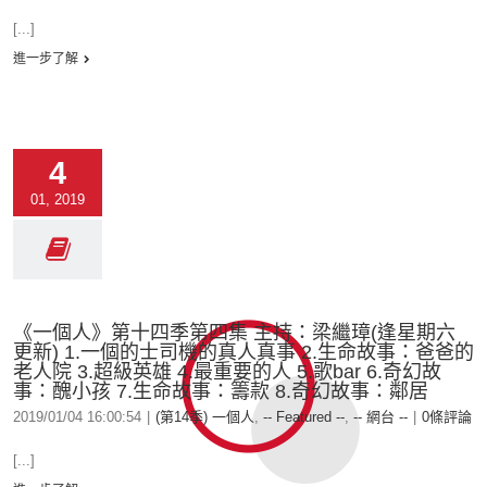
[...]
進一步了解
4
01, 2019
《一個人》第十四季第四集 主持：梁繼璋(逢星期六
更新) 1.一個的士司機的真人真事 2.生命故事：爸爸的
老人院 3.超級英雄 4.最重要的人 5.歌bar 6.奇幻故
事：醜小孩 7.生命故事：籌款 8.奇幻故事：鄰居
2019/01/04 16:00:54
|
(第14季) 一個人
,
-- Featured --
,
-- 網台 --
|
0條評論
[...]