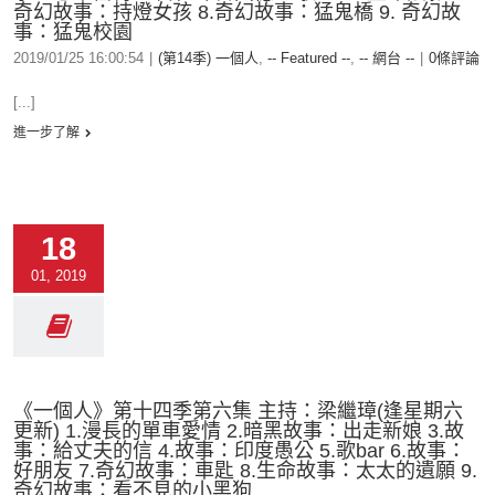
奇幻故事：持燈女孩 8.奇幻故事：猛鬼橋 9. 奇幻故
事：猛鬼校園
2019/01/25 16:00:54
|
(第14季) 一個人
,
-- Featured --
,
-- 網台 --
|
0條評論
[...]
進一步了解
18
01, 2019
《一個人》第十四季第六集 主持：梁繼璋(逢星期六
更新) 1.漫長的單車愛情 2.暗黑故事：出走新娘 3.故
事：給丈夫的信 4.故事：印度愚公 5.歌bar 6.故事：
好朋友 7.奇幻故事：車匙 8.生命故事：太太的遺願 9.
奇幻故事：看不見的小黑狗