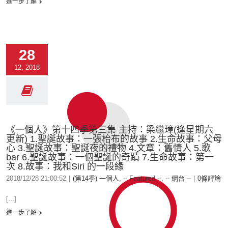
進一步了解
28
12, 2018
《一個人》第十四季第三集 主持：梁繼璋(逢星期六
更新) 1.聖誕故事：一張枱布的故事 2.生命故事：父母
心 3.聖誕故事：聖誕夜的禮物 4.文章：舊情人 5.歌
bar 6.聖誕故事：一個聖誕的奇蹟 7.生命故事：第一
次 8.故事：我和Siri 的一段緣
2018/12/28 21:00:52
|
(第14季) 一個人
,
-- Featured --
,
-- 網台 --
|
0條評論
[...]
進一步了解