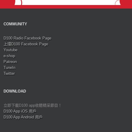
COMMUNITY
D100 Radio Facebook Page
上環D100 Facebook Page
Youtube
e-shop
Patreon
TuneIn
Twitter
DOWNLOAD
立即下載D100 app收聽精采節目！
D100 App iOS 用戶
D100 App Android 用戶