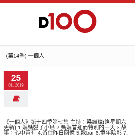
(第14季) 一個人
25
01, 2019
《一個人》第十四季第七集 主持：梁繼璋(逢星期六
更新) 1.媽媽變了小鳥 2.媽媽普通而特別的一天 3.故
事：心中富有 4.留住昨日回憶 5.歌bar 6.童年陰影 7.