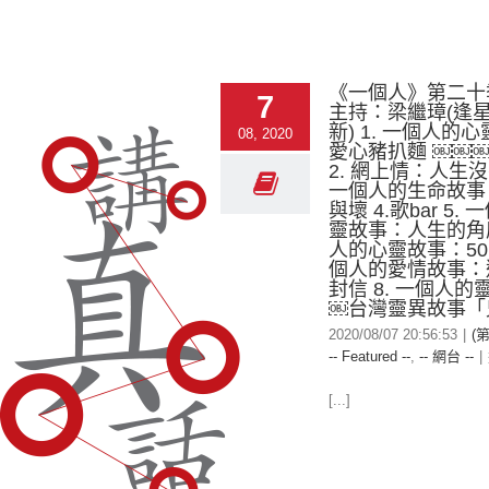
《一個人》第二十
7
主持：梁繼璋(逢
新) 1. 一個人的
08, 2020
愛心豬扒麵 ￼￼
2. 網上情：人生沒
一個人的生命故事
與壞 4.歌bar 5.
靈故事：人生的角度
人的心靈故事：501
個人的愛情故事：
封信 8. 一個人
￼台灣靈異故事「
2020/08/07 20:56:53
|
(
-- Featured --
,
-- 網台 --
|
[...]