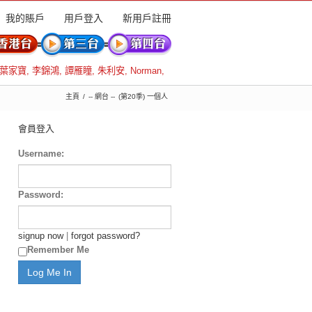
我的賬戶
用戶登入
新用戶註冊
葉家寶
,
李錦鴻
,
譚雁瞳
,
朱利安
,
Norman
,
主頁
-- 網台 --
(第20季) 一個人
會員登入
Username:
Password:
signup now
|
forgot password?
Remember Me