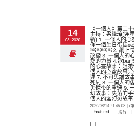
《一個人》第二十
14
主持：梁繼璋(逢
新) 1. 一個人的心
08, 2020
你一個生日蛋糕￼
￼￼￼￼ 2. 網上
改變 3. 一個人
愛的力量 4.歌bar 
的心靈故事：姐弟情
個人的心靈故事:
運 7. 不可思議
死屍 8. 一個人
失憶後的重遇 9.
幻故事：失落的手機 
個人的靈幻￼故事
2020/08/14 21:45:08
|
(
-- Featured --
,
-- 網台 --
|
[...]