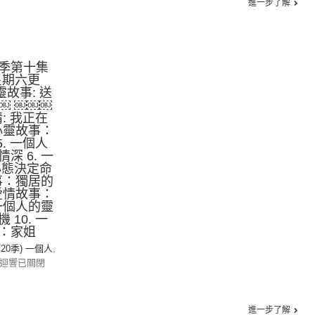
進一步了解
季第十集
星期六更
靈故事: 送
￼ ￼￼￼
情: 我正在
的心靈故事：
5. 一個人
深 6. 一
心態決定命
故事：獨居的
的愛情故事：
 一個人的靈
10. 一
：家姐
第20季) 一個人
,
迴響已關閉
進一步了解