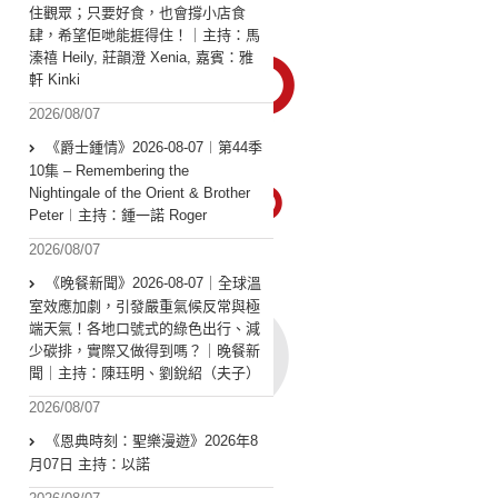
住觀眾；只要好食，也會撐小店食
肆，希望佢哋能捱得住！｜主持：馬
溱禧 Heily, 莊韻澄 Xenia, 嘉賓：雅
軒 Kinki
2026/08/07
《爵士鍾情》2026-08-07︱第44季
10集 – Remembering the
Nightingale of the Orient & Brother
Peter︱主持：鍾一諾 Roger
2026/08/07
《晚餐新聞》2026-08-07｜全球溫
室效應加劇，引發嚴重氣候反常與極
端天氣！各地口號式的綠色出行、減
少碳排，實際又做得到嗎？｜晚餐新
聞｜主持：陳珏明、劉銳紹（夫子）
2026/08/07
《恩典時刻：聖樂漫遊》2026年8
月07日 主持：以諾