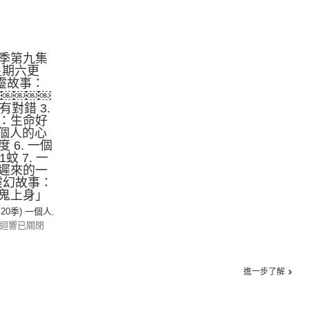
季第九集
星期六更
心靈故事：
￼￼￼￼￼
有對錯 3.
：生命好
 一個人的心
 6. 一個
蚊 7. 一
遲來的一
的靈幻故事：
鬼上身」
第20季) 一個人
,
迴響已關閉
進一步了解