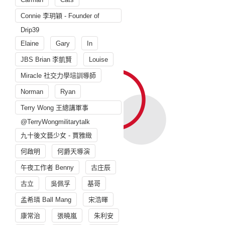
Connie 李玥穎 - Founder of
Drip39
Elaine
Gary
In
JBS Brian 李凱賢
Louise
Miracle 社交力學培訓導師
Norman
Ryan
Terry Wong 王總講軍事
@TerryWongmilitarytalk
九十後文藝少女 - 賈雅緻
何啟明
何爵天導演
午夜工作者 Benny
古庄辰
古立
吳佩孚
基哥
孟希璘 Ball Mang
宋浩暉
康常治
張曉嵐
朱利安