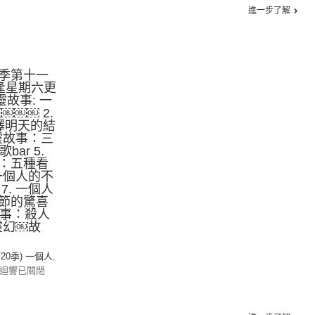
進一步了解
季第十一
逢星期六更
靈故事: 一
￼￼￼ 2.
擇明天的結
心靈故事：三
bar 5.
：五種看
 一個人的不
7. 一個人
節的驚喜
故事：殺人
靈幻￼故
第20季) 一個人
,
迴響已關閉