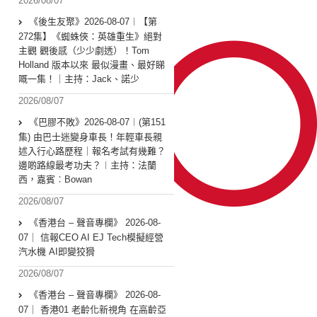
2026/08/07
《後生友聚》2026-08-07︱【第
272集】《蜘蛛俠：英雄重生》絕對
主觀 觀後感（少少劇透）！Tom
Holland 版本以來 最似漫畫、最好睇
嘅一集！｜主持：Jack、諾少
2026/08/07
《巴膠不敗》2026-08-07︱(第151
集) 由巴士迷變身車長！年輕車長親
述入行心路歷程｜報名考試有幾難？
邊啲路線最考功夫？︱主持：法蘭
西，嘉賓︰Bowan
2026/08/07
《香港台 – 聲音專欄》 2026-08-
07｜ 信報CEO AI EJ Tech模擬經營
汽水機 AI即變狡猾
2026/08/07
《香港台 – 聲音專欄》 2026-08-
07｜ 香港01 老齡化新視角 在高齡亞