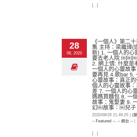
[...]
《一個人》第二十
28
集 主持：梁繼璋(
新) 1. 一個人的心
08, 2020
要去老人院 ￼￼
2. 網上情: 什麼是
一個人的心靈故事
要再見 4.歌bar 5
心靈故事：真正的強
個人的心靈故事：
差 7. 一個人的
媽媽買麵包 8. 
故事：鬼娶妻 9.
幻￼故事：￼兒子
2020/08/28 21:49:20
|
(
-- Featured --
,
-- 網台 --
|
[...]