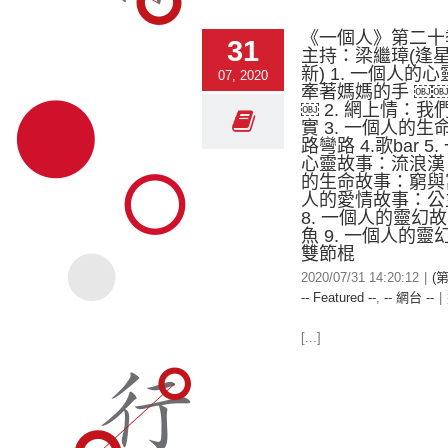
《一個人》第二十
31
主持：梁繼璋(逢
新) 1. 一個人的
07, 2020
牽著媽媽的手 ￼
￼ 2. 網上情：
實 3. 一個人的
路彎路 4.歌bar 5
心靈故事：流浪漢 
的生命故事：窮與富
人的愛情故事：公
8. 一個人的靈幻
魚 9. 一個人的
雙節棍
2020/07/31 14:20:12
|
(
-- Featured --
,
-- 網台 --
|
[...]