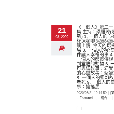
《一個人》第二十
21
集 主持：梁繼璋(
新) 1. 一個人的心
08, 2020
杯凍咖啡 ￼￼￼￼
網上情: 今天的選
局 3. 一個人的
件讓人幸福的事 4.歌
一個人的都市傳說
到靈體的動物 6.
可思議故事：幻覺 
的心靈故事：聖誕
8. 一個人的靈幻
者死 9. 一個人的
事：搖搖馬
2020/08/21 19:14:59
|
(
-- Featured --
,
-- 網台 --
|
[...]