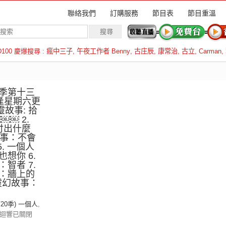
聯絡我們
訂購服務
節目表
節目重溫
D100 慶爆搜尋 :
瘋中三子
,
午夜工作者 Benny
,
古庄辰
,
康常治
,
古立
,
Carman
,
羅倫斯
季第十三
逢星期六更
靈故事: 拾
￼ 2.
付出什麼
故事：不會
5. 一個人
想你 6.
智者 7.
：牆上的
的靈幻故事：
第20季) 一個人
,
迴響已關閉