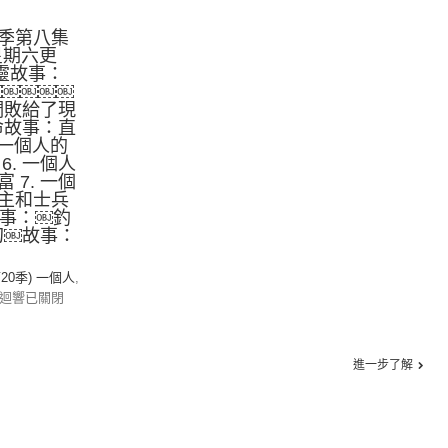
季第八集
星期六更
心靈故事：
￼￼￼￼￼
我們敗給了現
生命故事：直
. 一個人的
6. 一個人
 7. 一個
主和士兵
故事：￼釣
靈幻￼故事：
第20季) 一個人
,
迴響已關閉
進一步了解