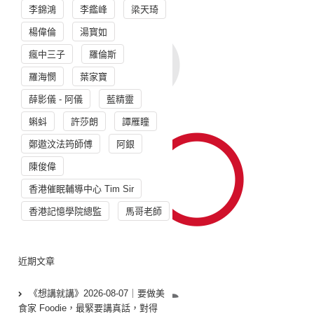
李錦鴻
李鑑峰
梁天琦
楊偉倫
湯寳如
瘋中三子
羅倫斯
羅海憫
葉家寶
薛影儀 - 阿儀
藍精靈
蝌蚪
許莎朗
譚雁瞳
鄭遨汶法筠師傅
阿銀
陳俊偉
香港催眠輔導中心 Tim Sir
香港記憶學院總監
馬哥老師
近期文章
《想講就講》2026-08-07｜要做美
食家 Foodie，最緊要講真話，對得