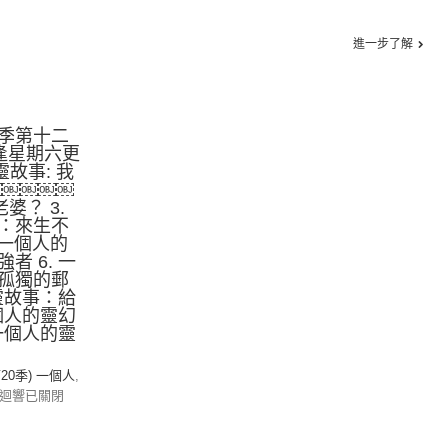
進一步了解
季第十二
逢星期六更
靈故事: 我
￼￼￼￼￼
老婆？ 3.
：來生不
. 一個人的
者 6. 一
孤獨的郵
心靈故事：給
一個人的靈幻
 一個人的靈
第20季) 一個人
,
迴響已關閉