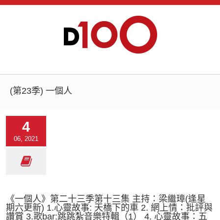
(第23季) 一個人
4
06, 2021
《一個人》第二十三季第十三集 主持：梁繼璋(逢星
期六更新) 1.心靈故事: 天橋下的車 2. 網上情：批評與
讚賞 3.歌bar:跳跳紮音樂特輯（1） 4. 心靈故事：五