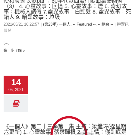
使和魔鬼 3.歌bar ：60年代歐西流行歌曲集體回憶
（3） 4. 心靈故事：回憶 5. 心靈故事：煙 6. 奇幻故
事：機械人請假 7.靈異故事：白頭髮 8. 靈異故事：死
錯人 9. 暗黑故事：垃圾
2021/05/21 16:22:57
|
(第23季) 一個人
,
-- Featured --
,
-- 網台 --
|
迴響已
關閉
[...]
進一步了解
14
05, 2021
《一個人》第二十三季第十集 主持：梁繼璋(逢星期
六更新) 1. 心靈故事: 落葉歸根 2. 網上情：你到底是