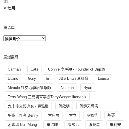
31
« 七月
重溫庫
慶爆搜尋
Carman
Cats
Connie 李玥穎 - Founder of Drip39
Elaine
Gary
In
JBS Brian 李凱賢
Louise
Miracle 社交力學培訓導師
Norman
Ryan
Terry Wong 王總講軍事@TerryWongmilitarytalk
九十後文藝少女 - 賈雅緻
何啟明
何爵天導演
午夜工作者 Benny
古庄辰
古立
吳佩孚
基哥
孟希璘 Ball Mang
宋浩暉
康常治
張曉嵐
朱利安