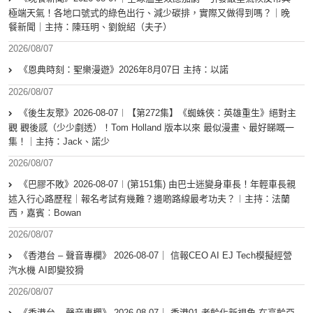
極端天氣！各地口號式的綠色出行、減少碳排，實際又做得到嗎？｜晚
餐新聞｜主持：陳珏明、劉銳紹（夫子）
2026/08/07
《恩典時刻：聖樂漫遊》2026年8月07日 主持：以諾
2026/08/07
《後生友聚》2026-08-07︱【第272集】《蜘蛛俠：英雄重生》絕對主
觀 觀後感（少少劇透）！Tom Holland 版本以來 最似漫畫、最好睇嘅一
集！｜主持：Jack、諾少
2026/08/07
《巴膠不敗》2026-08-07︱(第151集) 由巴士迷變身車長！年輕車長親
述入行心路歷程｜報名考試有幾難？邊啲路線最考功夫？︱主持：法蘭
西，嘉賓︰Bowan
2026/08/07
《香港台 – 聲音專欄》 2026-08-07｜ 信報CEO AI EJ Tech模擬經營
汽水機 AI即變狡猾
2026/08/07
《香港台 – 聲音專欄》 2026-08-07｜ 香港01 老齡化新視角 在高齡亞