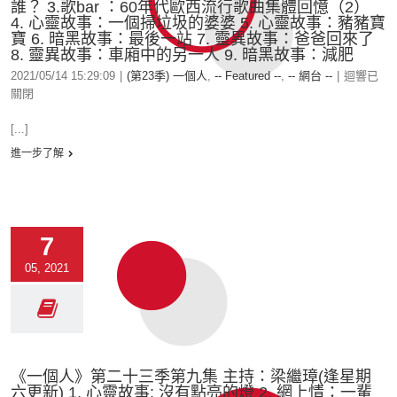
誰？ 3.歌bar ：60年代歐西流行歌曲集體回憶（2）
4. 心靈故事：一個掃垃圾的婆婆 5. 心靈故事：豬豬寶
寶 6. 暗黑故事：最後一站 7. 靈異故事：爸爸回來了
8. 靈異故事：車廂中的另一人 9. 暗黑故事：減肥
2021/05/14 15:29:09
|
(第23季) 一個人
,
-- Featured --
,
-- 網台 --
|
迴響已
關閉
[...]
進一步了解
7
05, 2021
《一個人》第二十三季第九集 主持：梁繼璋(逢星期
六更新) 1. 心靈故事: 沒有點亮的燈 2. 網上情：一輩