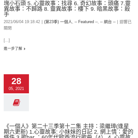
塊小石頭 5. 心靈故事：找尋 6. 奇幻故事：頭痛 7.靈
異故事：不歸路 8. 靈異故事：樓下 9. 暗黑故事：殺
手
2021/06/04 19:18:42
|
(第23季) 一個人
,
-- Featured --
,
-- 網台 --
|
迴響已
關閉
[...]
進一步了解
28
05, 2021
《一個人》第二十三季第十二集 主持：梁繼璋(逢星
期六更新) 1.心靈故事: 小妹妹的日記 2. 網上情：愛的
條件 3.歌bar ：60年代歐西流行歌曲（4） 4. 心靈故