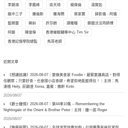
李錦鴻
李鑑峰
梁天琦
楊偉倫
湯寳如
瘋中三子
羅倫斯
羅海憫
葉家寶
薛影儀 - 阿儀
藍精靈
蝌蚪
許莎朗
譚雁瞳
鄭遨汶法筠師傅
阿銀
陳俊偉
香港催眠輔導中心 Tim Sir
香港記憶學院總監
馬哥老師
近期文章
《想講就講》2026-08-07｜要做美食家 Foodie，最緊要講真話，對得
住觀眾；只要好食，也會撐小店食肆，希望佢哋能捱得住！｜主持：馬
溱禧 Heily, 莊韻澄 Xenia, 嘉賓：雅軒 Kinki
2026/08/07
《爵士鍾情》2026-08-07︱第44季10集 – Remembering the
Nightingale of the Orient & Brother Peter︱主持：鍾一諾 Roger
2026/08/07
《晚餐新聞》2026-08-07｜全球溫室效應加劇，引發嚴重氣候反常與