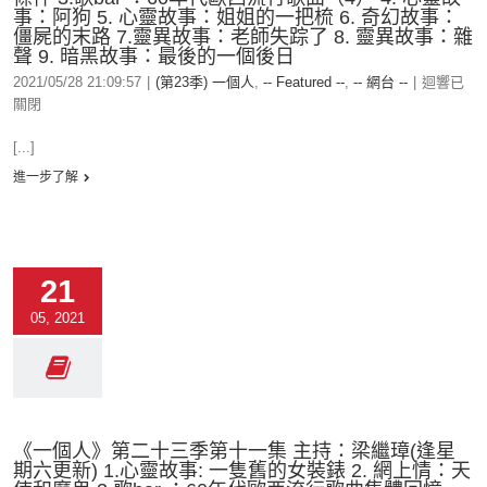
事：阿狗 5. 心靈故事：姐姐的一把梳 6. 奇幻故事：
僵屍的末路 7.靈異故事：老師失踪了 8. 靈異故事：雜
聲 9. 暗黑故事：最後的一個後日
2021/05/28 21:09:57
|
(第23季) 一個人
,
-- Featured --
,
-- 網台 --
|
迴響已
關閉
[...]
進一步了解
21
05, 2021
《一個人》第二十三季第十一集 主持：梁繼璋(逢星
期六更新) 1.心靈故事: 一隻舊的女裝錶 2. 網上情：天