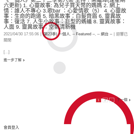
《一個人》第二十三季第八集 主持：梁繼璋(逢星期
六更新) 1. 心靈故事: 為兒子買天幣的媽媽 2. 網上
情：誰人不專心 3.歌bar ：心愛情歌（5） 4. 心靈故
事：生命的跑道 5. 暗黑故事：白髮齊眉 6. 靈異故
事：復活 7. 人生小故事：巨型的螞蟻 8. 靈異故事：
人面 9. 靈異故事：空氣清新機
2021/04/30 17:55:06
|
(第23季) 一個人
,
-- Featured --
,
-- 網台 --
|
迴響已
關閉
[...]
進一步了解
下一個
1
2
3
會員登入