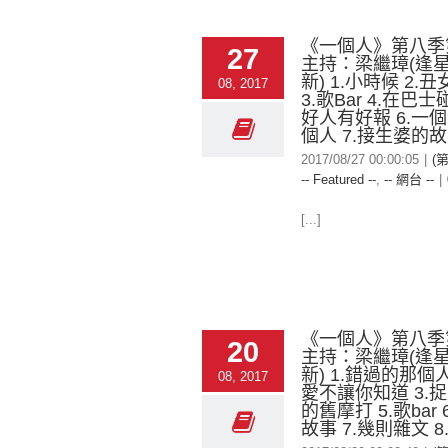
《一個人》第八季
27
主持：梁繼璋(逢
新) 1.小時候 2.
08, 2017
3.歌Bar 4.在巴士
好人有好報 6.一
個人 7.接生婆的
2017/08/27 00:00:05
|
(
-- Featured --
,
-- 網台 --
|
[...]
《一個人》第八季
20
主持：梁繼璋(逢
新) 1.錯過的那個人
08, 2017
愛不讓你知道 3.捉
的舊摩打 5.歌bar
故事 7.幾則雜文 8