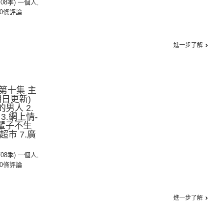
第08季) 一個人
,
0條評論
進一步了解
第十集 主
日更新)
男人 2.
3.網上情-
.下輩子不生
超市 7.廣
第08季) 一個人
,
0條評論
進一步了解