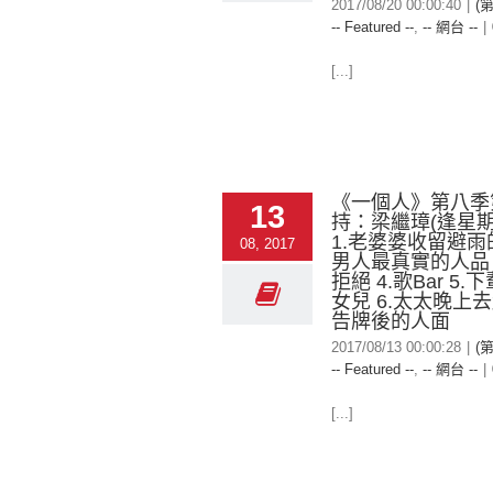
2017/08/20 00:00:40
|
(
-- Featured --
,
-- 網台 --
|
[...]
《一個人》第八季
13
持：梁繼璋(逢星期
1.老婆婆收留避雨的
08, 2017
男人最真實的人品 
拒絕 4.歌Bar 5
女兒 6.太太晚上去
告牌後的人面
2017/08/13 00:00:28
|
(
-- Featured --
,
-- 網台 --
|
[...]