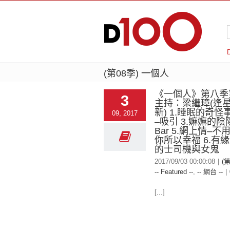
(第08季) 一個人
《一個人》第八季
3
主持：梁繼璋(逢
新) 1.睡眠的奇怪事
09, 2017
–吸引 3.嫲嫲的陰陽
Bar 5.網上情–不
你所以幸福 6.有緣
的士司機與女鬼
2017/09/03 00:00:08
|
(
-- Featured --
,
-- 網台 --
|
[...]