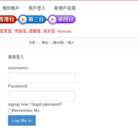
我的賬戶
用戶登入
新用戶註冊
葉家寶
,
李錦鴻
,
譚雁瞳
,
朱利安
,
Norman
,
主頁
-- 網台 --
(第08季) 一個人
會員登入
Username:
Password:
signup now
|
forgot password?
Remember Me