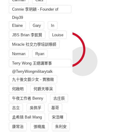
Connie 李玥穎 - Founder of
Drip39
Elaine
Gary
In
JBS Brian 李凱賢
Louise
Miracle 社交力學培訓導師
Norman
Ryan
Terry Wong 王總講軍事
@TerryWongmilitarytalk
九十後文藝少女 - 賈雅緻
何啟明
何爵天導演
午夜工作者 Benny
古庄辰
古立
吳佩孚
基哥
孟希璘 Ball Mang
宋浩暉
康常治
張曉嵐
朱利安