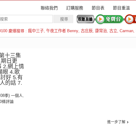
聯絡我們
訂購服務
節目表
節目重溫
D100 慶爆搜尋 :
瘋中三子
,
午夜工作者 Benny
,
古庄辰
,
康常治
,
古立
,
Carman
,
羅倫斯
第十三集
星期日更
 2.網上情
眼 4.歌
用討好 5.有
人的話 7.
第08季) 一個人
,
0條評論
進一步了解