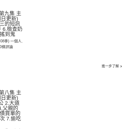
第九集 主
日更新)
.小三的短訊
乎 6.檢查奶
機搖到鬼
第08季) 一個人
,
0條評論
進一步了解
第八集 主
日更新)
 2.大道
 4.父親的
情債買單的
次 7.偷吃