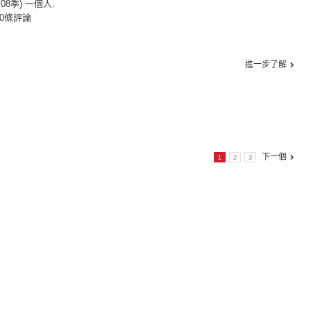
第08季) 一個人
,
0條評論
進一步了解
下一個
1
2
3