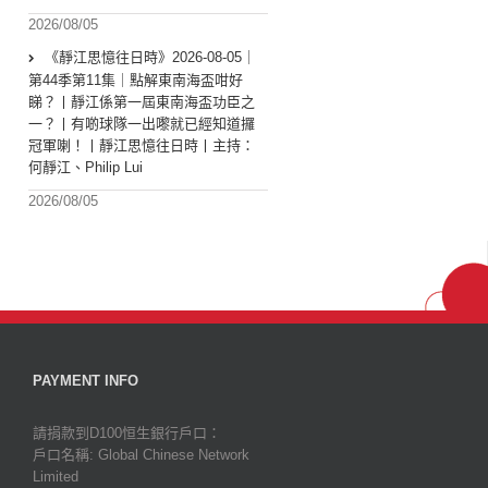
2026/08/05
《靜江思憶往日時》2026-08-05｜
第44季第11集｜點解東南海盃咁好
睇？丨靜江係第一屆東南海盃功臣之
一？丨有啲球隊一出嚟就已經知道攞
冠軍喇！丨靜江思憶往日時丨主持：
何靜江、Philip Lui
2026/08/05
PAYMENT INFO
請捐款到D100恒生銀行戶口：
戶口名稱: Global Chinese Network
Limited