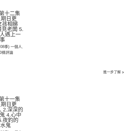
第十二集
星期日更
丑女孩相睇
碰見老闆 5.
個人遇上一
故事
第08季) 一個人
,
0條評論
進一步了解
第十一集
星期日更
 2.深深的
鬼 4.心中
 6.夜釣的
.水鬼