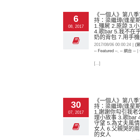
《一個人》第八季
6
持：梁繼璋(逢星期
1.殭屍 2.原諒 3
08, 2017
4.歌bar 5.我不在
奶的背包 7.用手
2017/08/06 00:00:24
|
(
-- Featured --
,
-- 網台 --
|
[...]
《一個人》第八季
30
持：梁繼璋(逢星期
1.謝謝你勾引我老公
07, 2017
理小故事 3.歌bar
守望 5.為丈夫風
女人 6.父親哭的兩
的女人