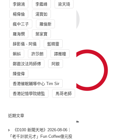
李錦鴻
李鑑峰
梁天琦
楊偉倫
湯寳如
瘋中三子
羅倫斯
羅海憫
葉家寶
薛影儀 - 阿儀
藍精靈
蝌蚪
許莎朗
譚雁瞳
鄭遨汶法筠師傅
阿銀
陳俊偉
香港催眠輔導中心 Tim Sir
香港記憶學院總監
馬哥老師
近期文章
《D100 新聞天地》2026-08-06｜
「老千計狀元才」Fun Coffee億元投