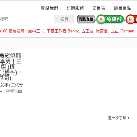
聯絡我們
訂購服務
節目表
節目重溫
D100 慶爆搜尋 :
瘋中三子
,
午夜工作者 Benny
,
古庄辰
,
康常治
,
古立
,
Carman
,
羅倫斯
魚崧燒腩
6季第十三
 (班
 (權哥)，
基哥)
第26季) 三佬食
--
|
迴響已關
進一步了解