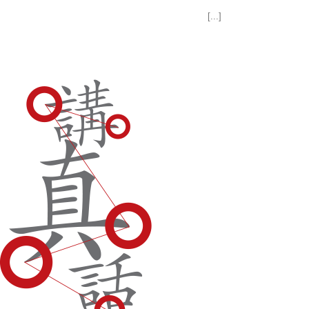
[...]