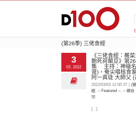
(第26季) 三佬食經
《三佬食經：蕎菜
3
飽死荷蘭豆》第2
集 主持：神級名廚
03, 2022
哥)，奄尖啜核食家
阿一真徒 大師父 (
2022/03/03 12:00:37
|
(
經
,
-- Featured --
,
-- 網台 
閉
[...]