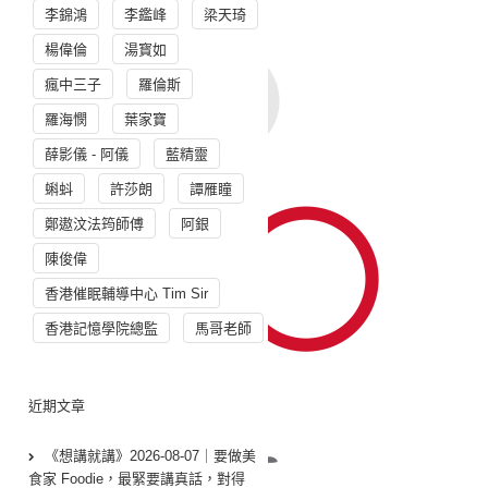
李錦鴻
李鑑峰
梁天琦
楊偉倫
湯寳如
瘋中三子
羅倫斯
羅海憫
葉家寶
薛影儀 - 阿儀
藍精靈
蝌蚪
許莎朗
譚雁瞳
鄭遨汶法筠師傅
阿銀
陳俊偉
香港催眠輔導中心 Tim Sir
香港記憶學院總監
馬哥老師
近期文章
《想講就講》2026-08-07｜要做美
食家 Foodie，最緊要講真話，對得