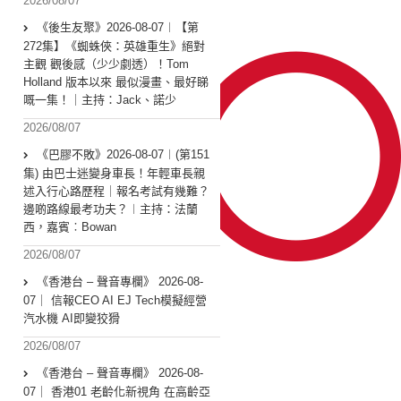
2026/08/07
《後生友聚》2026-08-07︱【第
272集】《蜘蛛俠：英雄重生》絕對
主觀 觀後感（少少劇透）！Tom
Holland 版本以來 最似漫畫、最好睇
嘅一集！｜主持：Jack、諾少
2026/08/07
《巴膠不敗》2026-08-07︱(第151
集) 由巴士迷變身車長！年輕車長親
述入行心路歷程｜報名考試有幾難？
邊啲路線最考功夫？︱主持：法蘭
西，嘉賓︰Bowan
2026/08/07
《香港台 – 聲音專欄》 2026-08-
07｜ 信報CEO AI EJ Tech模擬經營
汽水機 AI即變狡猾
2026/08/07
《香港台 – 聲音專欄》 2026-08-
07｜ 香港01 老齡化新視角 在高齡亞