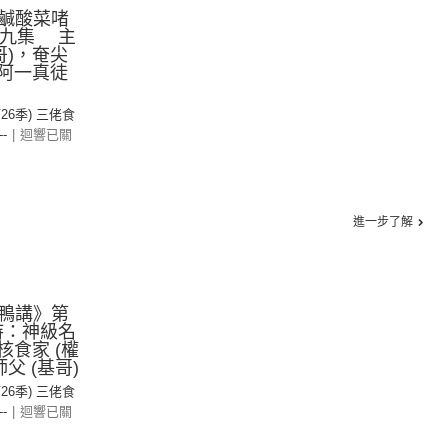
鹹酸菜啫
第九集 主
哥)，奄尖
，阿一真徒
第26季) 三佬食
--
|
迴響已關
進一步了解
鴨講》第
持：神級名
核食家 (權
父 (基哥)
第26季) 三佬食
--
|
迴響已關