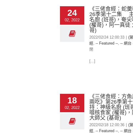
《三佬食經：蛇羹
24
26季第十二集 
名廚 (班哥)，奄
02, 2022
(權哥)，阿一真徒 
哥)
2022/02/24 12:00:33
|
(
經
,
-- Featured --
,
-- 網台 
閉
[...]
《三佬食經：方魚
18
兩吃》第26季第
持：神級名廚 (班
02, 2022
啜核食家 (權哥)
大師父 (基哥)
2022/02/18 12:00:36
|
(
經
,
-- Featured --
,
-- 網台 