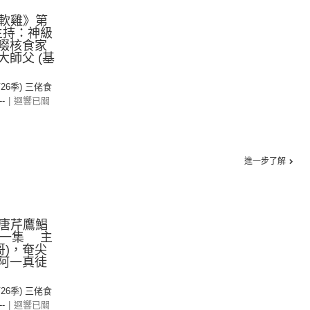
軟雞》第
主持：神級
尖啜核食家
大師父 (基
第26季) 三佬食
--
|
迴響已關
進一步了解
唐芹鷹鯧
十一集 主
哥)，奄尖
，阿一真徒
第26季) 三佬食
--
|
迴響已關