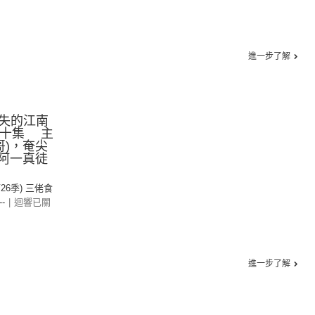
進一步了解
失的江南
第十集 主
哥)，奄尖
，阿一真徒
第26季) 三佬食
--
|
迴響已關
進一步了解