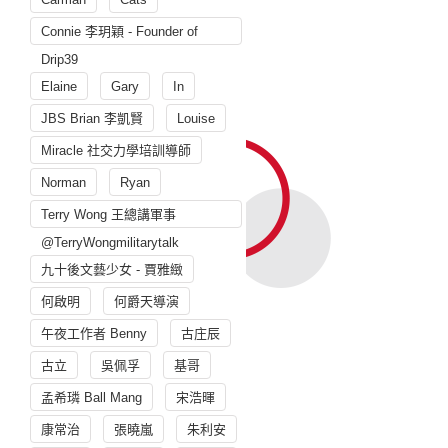
Connie 李玥穎 - Founder of
Drip39
Elaine
Gary
In
JBS Brian 李凱賢
Louise
Miracle 社交力學培訓導師
Norman
Ryan
Terry Wong 王總講軍事
@TerryWongmilitarytalk
九十後文藝少女 - 賈雅緻
何啟明
何爵天導演
午夜工作者 Benny
古庄辰
古立
吳佩孚
基哥
孟希璘 Ball Mang
宋浩暉
康常治
張曉嵐
朱利安