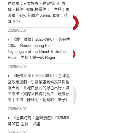
住觀眾；只要好食，也會撐小店食
肆，希望佢哋能捱得住！｜主持：馬
溱禧 Heily, 莊韻澄 Xenia, 嘉賓：雅
軒 Kinki
2026/08/07
《爵士鍾情》2026-08-07︱第44季
10集 – Remembering the
Nightingale of the Orient & Brother
Peter︱主持：鍾一諾 Roger
2026/08/07
《晚餐新聞》2026-08-07｜全球溫
室效應加劇，引發嚴重氣候反常與極
端天氣！各地口號式的綠色出行、減
少碳排，實際又做得到嗎？｜晚餐新
聞｜主持：陳珏明、劉銳紹（夫子）
2026/08/07
《恩典時刻：聖樂漫遊》2026年8
月07日 主持：以諾