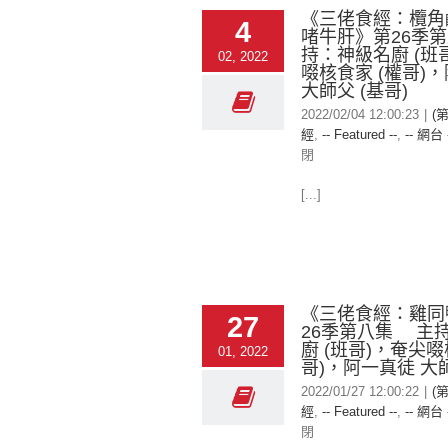
《三佬食經：欖角
4
啫牛肝》第26季
持：神級名廚 (班
02, 2022
啜核食家 (權哥)
大師父 (基哥)
2022/02/04 12:00:23
|
(
經
,
-- Featured --
,
-- 網台 
閉
[...]
《三佬食經：雞同
27
26季第八集 主
廚 (班哥)，奄尖啜
01, 2022
哥)，阿一真徒 大師
2022/01/27 12:00:22
|
(
經
,
-- Featured --
,
-- 網台 
閉