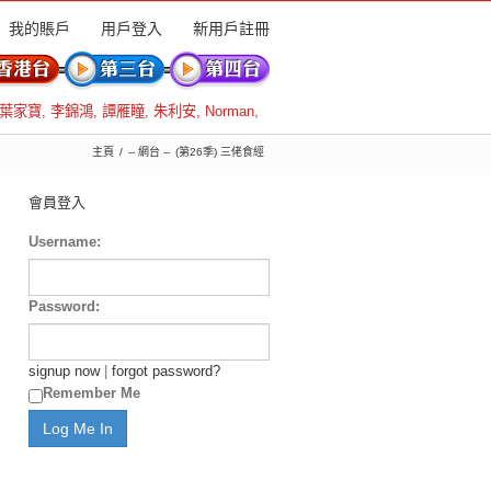
我的賬戶
用戶登入
新用戶註冊
葉家寶
,
李錦鴻
,
譚雁瞳
,
朱利安
,
Norman
,
主頁
-- 網台 --
(第26季) 三佬食經
會員登入
Username:
Password:
signup now
|
forgot password?
Remember Me