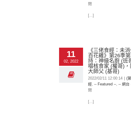
閉
[...]
《三佬食經：未消
11
百花雞》第26季
持：神級名廚 (班
02, 2022
啜核食家 (權哥)
大師父 (基哥)
2022/02/11 12:00:14
|
(
經
,
-- Featured --
,
-- 網台 
閉
[...]