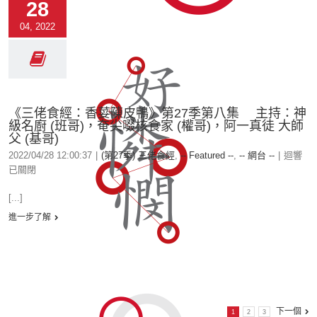
28
04, 2022
《三佬食經：香荽陳皮鴨》第27季第八集 主持：神
級名廚 (班哥)，奄尖啜核食家 (權哥)，阿一真徒 大師
父 (基哥)
2022/04/28 12:00:37
|
(第27季) 三佬食經
,
-- Featured --
,
-- 網台 --
|
迴響
已關閉
[...]
進一步了解
下一個
1
2
3