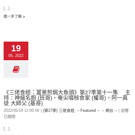
[...]
進一步了解
19
05, 2022
《三佬食經：薑蔥煎焗大魚頭》第27季第十一集 主
持：神級名廚 (班哥)，奄尖啜核食家 (權哥)，阿一真
徒 大師父 (基哥)
2022/05/19 12:00:59
|
(第27季) 三佬食經
,
-- Featured --
,
-- 網台 --
|
迴響
已關閉
[...]