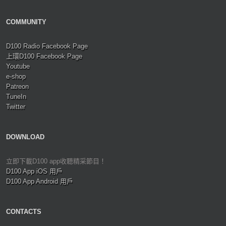
COMMUNITY
D100 Radio Facebook Page
上環D100 Facebook Page
Youtube
e-shop
Patreon
TuneIn
Twitter
DOWNLOAD
立即下載D100 app收聽精采節目！
D100 App iOS 用戶
D100 App Android 用戶
CONTACTS