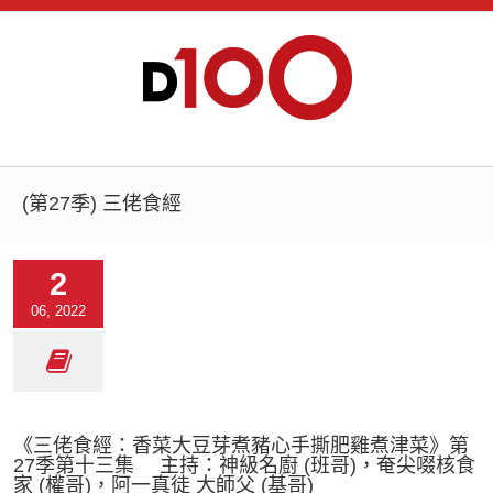
(第27季) 三佬食經
2
06, 2022
《三佬食經：香菜大豆芽煮豬心手撕肥雞煮津菜》第
27季第十三集 主持：神級名廚 (班哥)，奄尖啜核食
家 (權哥)，阿一真徒 大師父 (基哥)