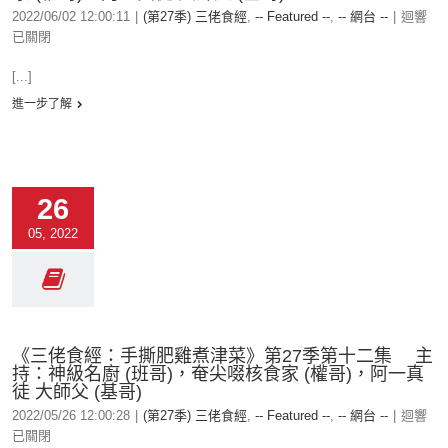
2022/06/02 12:00:11
|
(第27季) 三佬食經
,
-- Featured --
,
-- 網台 --
|
迴響
已關閉
[...]
進一步了解
26
05, 2022
《三佬食經：手撕肥雞煮津菜》第27季第十二集 主
持：神級名廚 (班哥)，奄尖啜核食家 (權哥)，阿一真
徒 大師父 (基哥)
2022/05/26 12:00:28
|
(第27季) 三佬食經
,
-- Featured --
,
-- 網台 --
|
迴響
已關閉