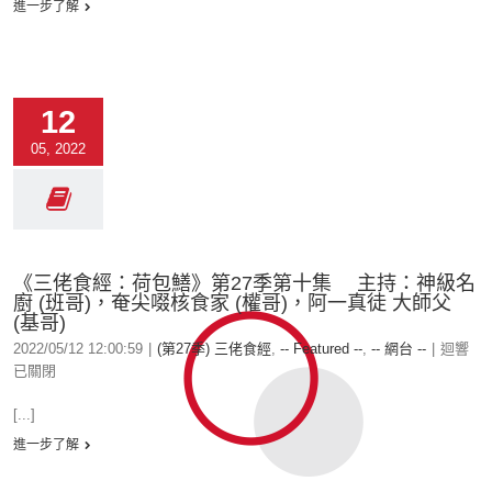
進一步了解
12
05, 2022
《三佬食經：荷包鱔》第27季第十集 主持：神級名
廚 (班哥)，奄尖啜核食家 (權哥)，阿一真徒 大師父
(基哥)
2022/05/12 12:00:59
|
(第27季) 三佬食經
,
-- Featured --
,
-- 網台 --
|
迴響
已關閉
[...]
進一步了解