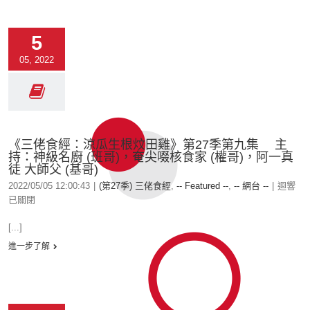
5
05, 2022
《三佬食經：涼瓜生根炆田雞》第27季第九集 主
持：神級名廚 (班哥)，奄尖啜核食家 (權哥)，阿一真
徒 大師父 (基哥)
2022/05/05 12:00:43
|
(第27季) 三佬食經
,
-- Featured --
,
-- 網台 --
|
迴響
已關閉
[...]
進一步了解