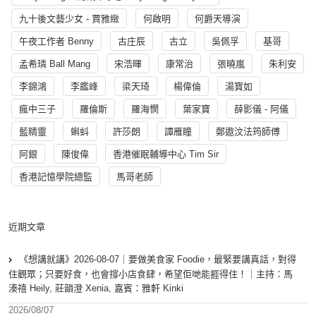
九十後文藝少女 - 賈雅緻
何啟明
何爵天導演
午夜工作者 Benny
古庄辰
古立
吳佩孚
基哥
孟希璘 Ball Mang
宋浩暉
康常治
張曉嵐
朱利安
李錦鴻
李鑑峰
梁天琦
楊偉倫
湯寳如
瘋中三子
羅倫斯
羅海憫
葉家寶
薛影儀 - 阿儀
藍精靈
蝌蚪
許莎朗
譚雁瞳
鄭遨汶法筠師傅
阿銀
陳俊偉
香港催眠輔導中心 Tim Sir
香港記憶學院總監
馬哥老師
近期文章
《想講就講》2026-08-07｜要做美食家 Foodie，最緊要講真話，對得
住觀眾；只要好食，也會撐小店食肆，希望佢哋能捱得住！｜主持：馬
溱禧 Heily, 莊韻澄 Xenia, 嘉賓：雅軒 Kinki
2026/08/07