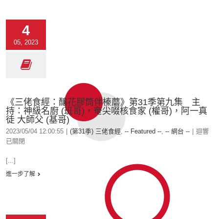
4
05, 2023
《三佬食經：釀花膠筒伴榛蘑》第31季第九集 主
持：神級名廚 (班哥)，奄尖啜核食家 (權哥)，阿一真
徒 大師父 (基哥)
2023/05/04 12:00:55
|
(第31季) 三佬食經
,
-- Featured --
,
-- 網台 --
|
迴響
已關閉
[...]
進一步了解