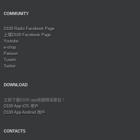
COMMUNITY
D100 Radio Facebook Page
上環D100 Facebook Page
Youtube
e-shop
Patreon
TuneIn
Twitter
DOWNLOAD
立即下載D100 app收聽精采節目！
D100 App iOS 用戶
D100 App Android 用戶
CONTACTS