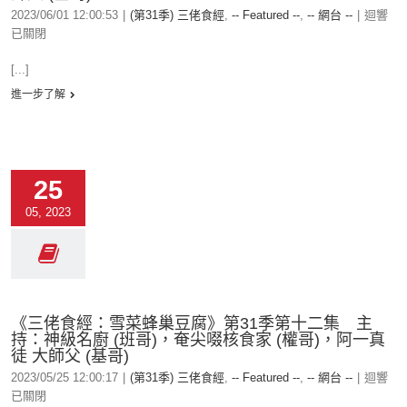
2023/06/01 12:00:53
|
(第31季) 三佬食經
,
-- Featured --
,
-- 網台 --
|
迴響
已關閉
[...]
進一步了解
25
05, 2023
《三佬食經：雪菜蜂巢豆腐》第31季第十二集 主
持：神級名廚 (班哥)，奄尖啜核食家 (權哥)，阿一真
徒 大師父 (基哥)
2023/05/25 12:00:17
|
(第31季) 三佬食經
,
-- Featured --
,
-- 網台 --
|
迴響
已關閉