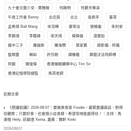
九十後文藝少女 - 賈雅緻
何啟明
何爵天導演
午夜工作者 Benny
古庄辰
古立
吳佩孚
基哥
孟希璘 Ball Mang
宋浩暉
康常治
張曉嵐
朱利安
李錦鴻
李鑑峰
梁天琦
楊偉倫
湯寳如
瘋中三子
羅倫斯
羅海憫
葉家寶
薛影儀 - 阿儀
藍精靈
蝌蚪
許莎朗
譚雁瞳
鄭遨汶法筠師傅
阿銀
陳俊偉
香港催眠輔導中心 Tim Sir
香港記憶學院總監
馬哥老師
近期文章
《想講就講》2026-08-07｜要做美食家 Foodie，最緊要講真話，對得
住觀眾；只要好食，也會撐小店食肆，希望佢哋能捱得住！｜主持：馬
溱禧 Heily, 莊韻澄 Xenia, 嘉賓：雅軒 Kinki
2026/08/07