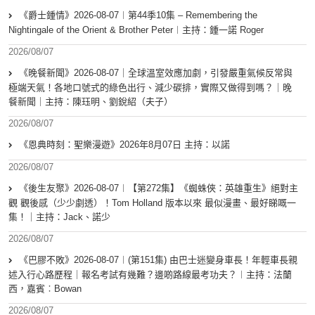
《爵士鍾情》2026-08-07︱第44季10集 – Remembering the
Nightingale of the Orient & Brother Peter︱主持：鍾一諾 Roger
2026/08/07
《晚餐新聞》2026-08-07｜全球溫室效應加劇，引發嚴重氣候反常與
極端天氣！各地口號式的綠色出行、減少碳排，實際又做得到嗎？｜晚
餐新聞｜主持：陳珏明、劉銳紹（夫子）
2026/08/07
《恩典時刻：聖樂漫遊》2026年8月07日 主持：以諾
2026/08/07
《後生友聚》2026-08-07︱【第272集】《蜘蛛俠：英雄重生》絕對主
觀 觀後感（少少劇透）！Tom Holland 版本以來 最似漫畫、最好睇嘅一
集！｜主持：Jack、諾少
2026/08/07
《巴膠不敗》2026-08-07︱(第151集) 由巴士迷變身車長！年輕車長親
述入行心路歷程｜報名考試有幾難？邊啲路線最考功夫？︱主持：法蘭
西，嘉賓︰Bowan
2026/08/07