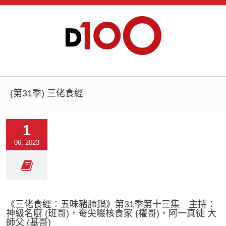
(第31季) 三佬食經
1
06, 2023
《三佬食經：五味豬肺鍋》第31季第十三集 主持：
神級名廚 (班哥)，奄尖啜核食家 (權哥)，阿一真徒 大
師父 (基哥)