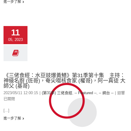
進一步了解
11
05, 2023
《三佬食經：水豆豉爆黃鱔》第31季第十集 主持：
神級名廚 (班哥)，奄尖啜核食家 (權哥)，阿一真徒 大
師父 (基哥)
2023/05/11 12:00:15
|
(第31季) 三佬食經
,
-- Featured --
,
-- 網台 --
|
迴響
已關閉
[...]
進一步了解