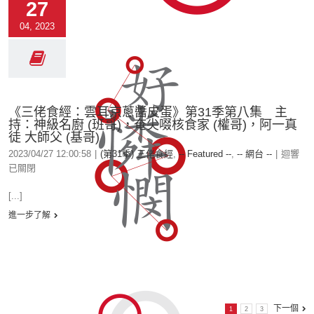
27
04, 2023
《三佬食經：雲耳京蔥醬皮蛋》第31季第八集 主
持：神級名廚 (班哥)，奄尖啜核食家 (權哥)，阿一真
徒 大師父 (基哥)
2023/04/27 12:00:58
|
(第31季) 三佬食經
,
-- Featured --
,
-- 網台 --
|
迴響
已關閉
[...]
進一步了解
下一個
1
2
3