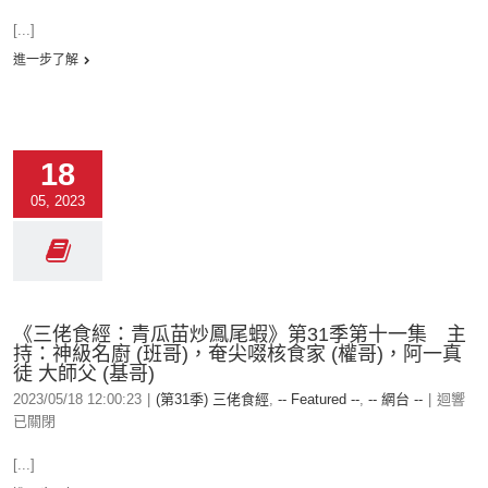
[...]
進一步了解
18
05, 2023
《三佬食經：青瓜苗炒鳳尾蝦》第31季第十一集 主
持：神級名廚 (班哥)，奄尖啜核食家 (權哥)，阿一真
徒 大師父 (基哥)
2023/05/18 12:00:23
|
(第31季) 三佬食經
,
-- Featured --
,
-- 網台 --
|
迴響
已關閉
[...]