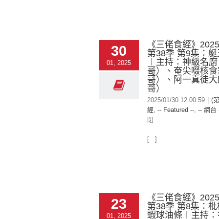
《三佬食經》2025-
30
第38季 第9集：
︱主持：神級名廚
01, 2025
哥）、奄尖啜核食
哥）、阿一真徒大
哥）
2025/01/30 12:00:59
|
(
經
,
-- Featured --
,
-- 網台 
閉
[...]
《三佬食經》2025-
23
第38季 第8集：
蝦球油條︱主持：
01, 2025