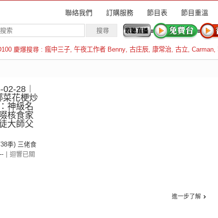
聯絡我們
訂購服務
節目表
節目重溫
D100 慶爆搜尋 :
瘋中三子
,
午夜工作者 Benny
,
古庄辰
,
康常治
,
古立
,
Carman
,
羅倫斯
02-28︱
：椰菜花梗炒
：神級名
啜核食家
徒大師父
第38季) 三佬食
--
|
迴響已關
進一步了解