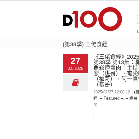
(第38季) 三佬食經
《三佬食經》2025-
27
第38季 第13集
魚崧煙熏肉︱主持
02, 2025
廚（班哥）、奄尖
（權哥）、阿一真
（基哥）
2025/02/27 12:00:12
|
(
經
,
-- Featured --
,
-- 網台 
閉
[...]