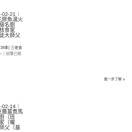
02-21︱
：花膠魚湯火
級名廚
核食家
徒大師父
第38季) 三佬食
--
|
迴響已關
進一步了解
02-14︱
：豆醬薑煑馬
廚（班
家（權
師父（基