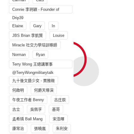
Connie 李玥穎 - Founder of
Drip39
Elaine
Gary
In
JBS Brian 李凱賢
Louise
Miracle 社交力學培訓導師
Norman
Ryan
Terry Wong 王總講軍事
@TerryWongmilitarytalk
九十後文藝少女 - 賈雅緻
何啟明
何爵天導演
午夜工作者 Benny
古庄辰
古立
吳佩孚
基哥
孟希璘 Ball Mang
宋浩暉
康常治
張曉嵐
朱利安