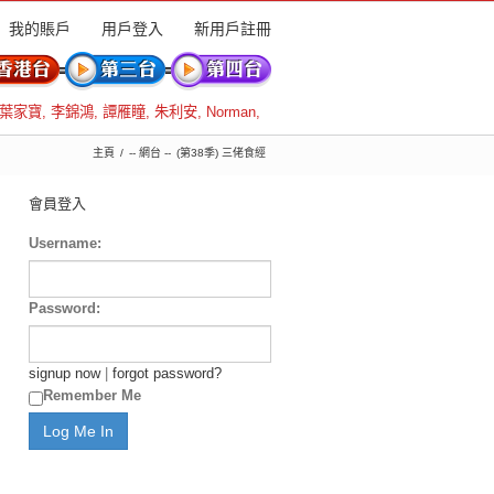
我的賬戶
用戶登入
新用戶註冊
葉家寶
,
李錦鴻
,
譚雁瞳
,
朱利安
,
Norman
,
主頁
-- 網台 --
(第38季) 三佬食經
會員登入
Username:
Password:
signup now
|
forgot password?
Remember Me