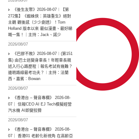
2026/08/07
《後生友聚》2026-08-07︱【第
272集】《蜘蛛俠：英雄重生》絕對
主觀 觀後感（少少劇透）！Tom
Holland 版本以來 最似漫畫、最好睇
嘅一集！｜主持：Jack、諾少
2026/08/07
《巴膠不敗》2026-08-07︱(第151
集) 由巴士迷變身車長！年輕車長親
述入行心路歷程｜報名考試有幾難？
邊啲路線最考功夫？︱主持：法蘭
西，嘉賓︰Bowan
2026/08/07
《香港台 – 聲音專欄》 2026-08-
07｜ 信報CEO AI EJ Tech模擬經營
汽水機 AI即變狡猾
2026/08/07
《香港台 – 聲音專欄》 2026-08-
07｜ 香港01 老齡化新視角 在高齡亞