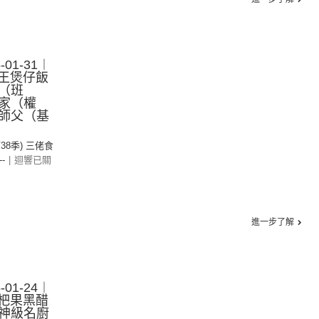
01-31︱
艇王煲仔飯
（班
家（權
師父（基
第38季) 三佬食
--
|
迴響已關
進一步了解
01-24︱
枇杷果黑醋
神級名廚