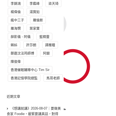
李錦鴻
李鑑峰
梁天琦
楊偉倫
湯寳如
瘋中三子
羅倫斯
羅海憫
葉家寶
薛影儀 - 阿儀
藍精靈
蝌蚪
許莎朗
譚雁瞳
鄭遨汶法筠師傅
阿銀
陳俊偉
香港催眠輔導中心 Tim Sir
香港記憶學院總監
馬哥老師
近期文章
《想講就講》2026-08-07｜要做美
食家 Foodie，最緊要講真話，對得