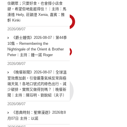
住觀眾；只要好食，也會撐小店食
肆，希望佢哋能捱得住！｜主持：馬
溱禧 Heily, 莊韻澄 Xenia, 嘉賓：雅
軒 Kinki
2026/08/07
《爵士鍾情》2026-08-07︱第44季
10集 – Remembering the
Nightingale of the Orient & Brother
Peter︱主持：鍾一諾 Roger
2026/08/07
《晚餐新聞》2026-08-07｜全球溫
室效應加劇，引發嚴重氣候反常與極
端天氣！各地口號式的綠色出行、減
少碳排，實際又做得到嗎？｜晚餐新
聞｜主持：陳珏明、劉銳紹（夫子）
2026/08/07
《恩典時刻：聖樂漫遊》2026年8
月07日 主持：以諾