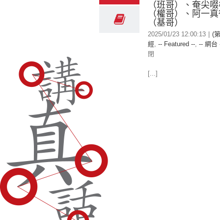
（班哥）、奄尖啜
（權哥）、阿一真
（基哥）
2025/01/23 12:00:13
|
(
經
,
-- Featured --
,
-- 網台 
閉
[...]