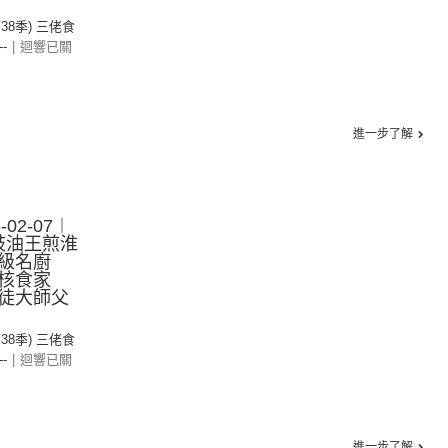
第38季) 三佬食
--
|
迴響已關
進一步了解
02-07︱
：豉油王煎淮
級名廚
核食家
徒大師父
第38季) 三佬食
--
|
迴響已關
進一步了解