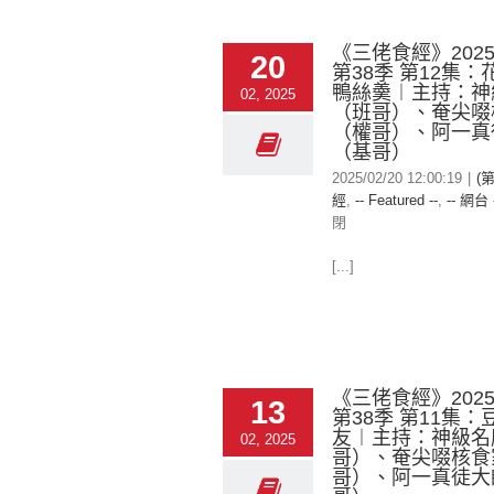
《三佬食經》2025-
20
第38季 第12集
鴨絲羮︱主持：神
02, 2025
（班哥）、奄尖啜
（權哥）、阿一真
（基哥）
2025/02/20 12:00:19
|
(
經
,
-- Featured --
,
-- 網台 
閉
[...]
《三佬食經》2025-
13
第38季 第11集
友︱主持：神級名
02, 2025
哥）、奄尖啜核食
哥）、阿一真徒大