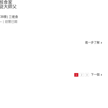
核食家
徒大師父
第38季) 三佬食
--
|
迴響已關
進一步了解
下一個
1
2
3