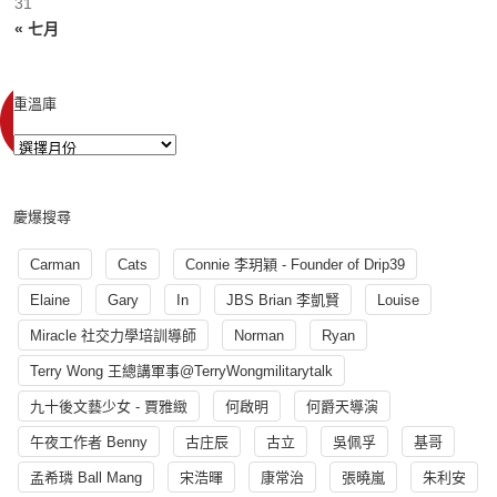
31
« 七月
重溫庫
慶爆搜尋
Carman
Cats
Connie 李玥穎 - Founder of Drip39
Elaine
Gary
In
JBS Brian 李凱賢
Louise
Miracle 社交力學培訓導師
Norman
Ryan
Terry Wong 王總講軍事@TerryWongmilitarytalk
九十後文藝少女 - 賈雅緻
何啟明
何爵天導演
午夜工作者 Benny
古庄辰
古立
吳佩孚
基哥
孟希璘 Ball Mang
宋浩暉
康常治
張曉嵐
朱利安