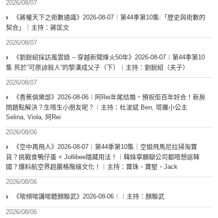
2026/08/07
《蔣權天下之術數通識》2026-08-07︱第44季第10集:「歴史與術數的
契合」｜主持：蔣匡文
2026/08/07
《劉銳紹採訪風雲錄 – 穿越新聞烽火50年》2026-08-07︱第44季第10
集 死於”可原諒殺人“的黎漢成父子（下）︱主持：劉銳紹（夫子）
2026/08/07
《香蕉俱樂部》2026-08-06︱阿Rei年尾結婚，預祝佢百年好合！新房
問題點解決？生唔生小朋友呢？︱主持：杜浚斌 Ben, 塔羅小公主
Selina, Viola, 阿Rei
2026/08/06
《空中再飛人》2026-08-07︱第44季第10集｜空姐飛馬尼拉掃淘寶
貨？挑戰食鴨仔蛋 + Jollibee隱藏用法！︱韓妹寧願瞓公司都唔想返韓
國？爆料航空界超嚴格階級文化！︱主持：寶珠、寶堅、Jack
2026/08/06
《啱傾啱講啱聽顏聯武》2026-08-06︱︱主持：顏聯武
2026/08/06