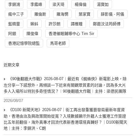
李錦鴻
李鑑峰
梁天琦
楊偉倫
湯寳如
瘋中三子
羅倫斯
羅海憫
葉家寶
薛影儀 - 阿儀
藍精靈
蝌蚪
許莎朗
譚雁瞳
鄭遨汶法筠師傅
阿銀
陳俊偉
香港催眠輔導中心 Tim Sir
香港記憶學院總監
馬哥老師
近期文章
《90後翻牆大作戰》2026-08-07︱最近有《蜘蛛俠》新電影上映，除
左分享一下感想外，再傾談一下近來有關觀眾質素的討論，因為多大片
多人入場所以特別多奇怪情況？︱90後翻牆大作戰︱主持：梁德民團隊
2026/08/07
《D100 新聞天地》2026-08-07｜街工再出發重獲藝發局最新年度資
助，香港由治及興政策開始從寬？入境數據顯示外籍人士獲港工作簽證
比五年前翻倍，海外真專才回流代表新香港環境真轉好？｜D100新聞天
地｜主持：李錦洪、C朗