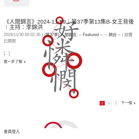
《人間錦言》2024-11-29︱第37季第13集B-女王背後
︱主持：李錦洪
2024/11/30 00:02:35
|
(第37季) 人間錦言
,
-- Featured --
,
-- 網台 --
|
迴響
已關閉
[...]
進一步了解
下一個
1
2
3
會員登入