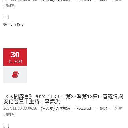
已關閉
[...]
進一步了解
30
11, 2024
《人間錦言》2024-11-29︱第37季第13集F-菅義偉與
安倍晉三︱主持：李錦洪
2024/11/30 00:06:39
|
(第37季) 人間錦言
,
-- Featured --
,
-- 網台 --
|
迴響
已關閉
[...]