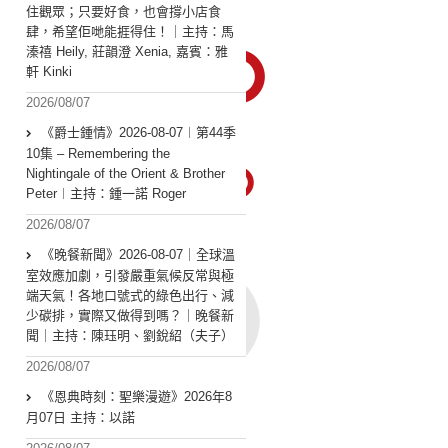
住觀眾；只要好食，也會撐小店食
肆，希望佢哋能捱得住！｜主持：馬
溱禧 Heily, 莊韻澄 Xenia, 嘉賓：雅
軒 Kinki
2026/08/07
《爵士鍾情》2026-08-07︱第44季
10集 – Remembering the
Nightingale of the Orient & Brother
Peter︱主持：鍾一諾 Roger
2026/08/07
《晚餐新聞》2026-08-07｜全球溫
室效應加劇，引發嚴重氣候反常與極
端天氣！各地口號式的綠色出行、減
少碳排，實際又做得到嗎？｜晚餐新
聞｜主持：陳珏明、劉銳紹（夫子）
2026/08/07
《恩典時刻：聖樂漫遊》2026年8
月07日 主持：以諾