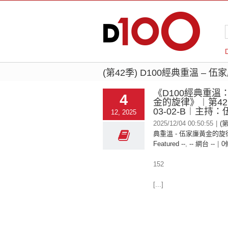
(第42季) D100經典重溫 – 
《D100經典重溫
4
金的旋律》︱第42季
03-02-B︱主持
12, 2025
2025/12/04 00:50:55
|
(第
典重溫 - 伍家廉黃金的旋律
Featured --
,
-- 網台 --
|
0
152
[...]