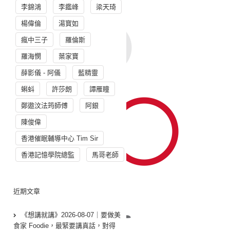
李錦鴻
李鑑峰
梁天琦
楊偉倫
湯寳如
瘋中三子
羅倫斯
羅海憫
葉家寶
薛影儀 - 阿儀
藍精靈
蝌蚪
許莎朗
譚雁瞳
鄭遨汶法筠師傅
阿銀
陳俊偉
香港催眠輔導中心 Tim Sir
香港記憶學院總監
馬哥老師
近期文章
《想講就講》2026-08-07｜要做美
食家 Foodie，最緊要講真話，對得