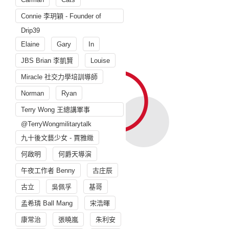
Connie 李玥穎 - Founder of
Drip39
Elaine
Gary
In
JBS Brian 李凱賢
Louise
Miracle 社交力學培訓導師
Norman
Ryan
Terry Wong 王總講軍事
@TerryWongmilitarytalk
九十後文藝少女 - 賈雅緻
何啟明
何爵天導演
午夜工作者 Benny
古庄辰
古立
吳佩孚
基哥
孟希璘 Ball Mang
宋浩暉
康常治
張曉嵐
朱利安