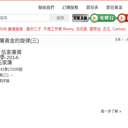
聯絡我們
訂購服務
節目表
節目重溫
D100 慶爆搜尋 :
瘋中三子
,
午夜工作者 Benny
,
古庄辰
,
康常治
,
古立
,
Carman
,
羅倫斯
伍家廉黃金的旋律(三)
主頁
--
：伍家廉黃
-2014-
：伍家廉
42季) D100經
(三)
,
--
條評論
進一步了解