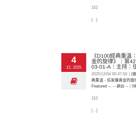
152
[...]
《D100經典重溫
4
金的旋律》︱第42季
03-01-A︱主持
12, 2025
2025/12/04 00:47:50
|
(第
典重溫 - 伍家廉黃金的旋律
Featured --
,
-- 網台 --
|
0
152
[...]