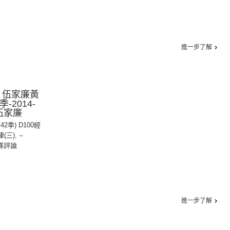
進一步了解
：伍家廉黃
-2014-
：伍家廉
42季) D100經
(三)
,
--
條評論
進一步了解