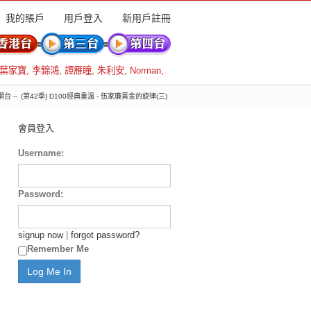
我的賬戶
用戶登入
新用戶註冊
葉家寶
,
李錦鴻
,
譚雁瞳
,
朱利安
,
Norman
,
 網台 --
(第42季) D100經典重溫 - 伍家廉黃金的旋律(三)
會員登入
Username:
Password:
signup now
|
forgot password?
Remember Me