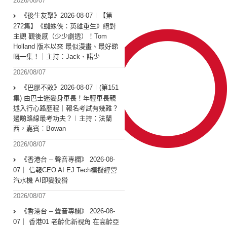
2026/08/07
《後生友聚》2026-08-07︱【第
272集】《蜘蛛俠：英雄重生》絕對
主觀 觀後感（少少劇透）！Tom
Holland 版本以來 最似漫畫、最好睇
嘅一集！｜主持：Jack、諾少
2026/08/07
《巴膠不敗》2026-08-07︱(第151
集) 由巴士迷變身車長！年輕車長親
述入行心路歷程｜報名考試有幾難？
邊啲路線最考功夫？︱主持：法蘭
西，嘉賓︰Bowan
2026/08/07
《香港台 – 聲音專欄》 2026-08-
07｜ 信報CEO AI EJ Tech模擬經營
汽水機 AI即變狡猾
2026/08/07
《香港台 – 聲音專欄》 2026-08-
07｜ 香港01 老齡化新視角 在高齡亞