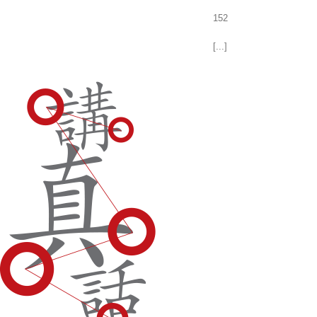
152
[...]