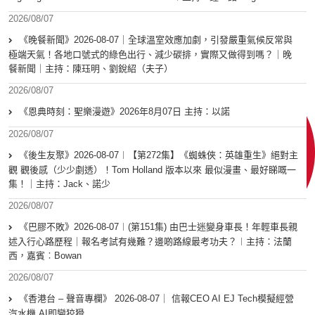
2026/08/07
《晚餐新聞》2026-08-07｜全球溫室效應加劇，引發嚴重氣候反常與
極端天氣！各地口號式的綠色出行、減少碳排，實際又做得到嗎？｜晚
餐新聞｜主持：陳珏明、劉銳紹（夫子）
2026/08/07
《恩典時刻：聖樂漫遊》2026年8月07日 主持：以諾
2026/08/07
《後生友聚》2026-08-07︱【第272集】《蜘蛛俠：英雄重生》絕對主
觀 觀後感（少少劇透）！Tom Holland 版本以來 最似漫畫、最好睇嘅一
集！｜主持：Jack、諾少
2026/08/07
《巴膠不敗》2026-08-07︱(第151集) 由巴士迷變身車長！年輕車長親
述入行心路歷程｜報名考試有幾難？邊啲路線最考功夫？︱主持：法蘭
西，嘉賓︰Bowan
2026/08/07
《香港台 – 聲音專欄》 2026-08-07｜ 信報CEO AI EJ Tech模擬經營
汽水機 AI即變狡猾