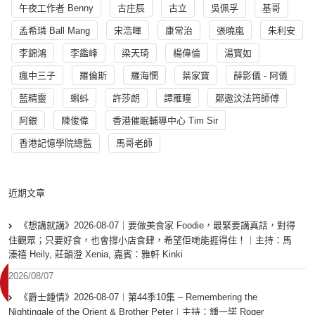
午夜工作者 Benny
古庄辰
古立
吳佩孚
基哥
孟希璘 Ball Mang
宋浩暉
康常治
張曉嵐
朱利安
李錦鴻
李鑑峰
梁天琦
楊偉倫
湯寳如
瘋中三子
羅倫斯
羅海憫
葉家寶
薛影儀 - 阿儀
藍精靈
蝌蚪
許莎朗
譚雁瞳
鄭遨汶法筠師傅
阿銀
陳俊偉
香港催眠輔導中心 Tim Sir
香港記憶學院總監
馬哥老師
近期文章
《想講就講》2026-08-07｜要做美食家 Foodie，最緊要講真話，對得
住觀眾；只要好食，也會撐小店食肆，希望佢哋能捱得住！｜主持：馬
溱禧 Heily, 莊韻澄 Xenia, 嘉賓：雅軒 Kinki
2026/08/07
《爵士鍾情》2026-08-07︱第44季10集 – Remembering the
Nightingale of the Orient & Brother Peter︱主持：鍾一諾 Roger