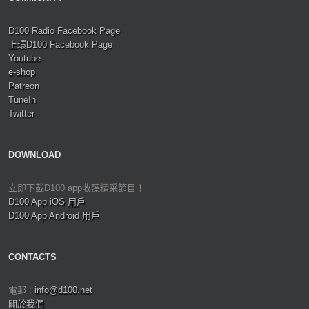
D100 Radio Facebook Page
上環D100 Facebook Page
Youtube
e-shop
Patreon
TuneIn
Twitter
DOWNLOAD
立即下載D100 app收聽精采節目！
D100 App iOS 用戶
D100 App Android 用戶
CONTACTS
電郵 :
info@d100.net
關於我們