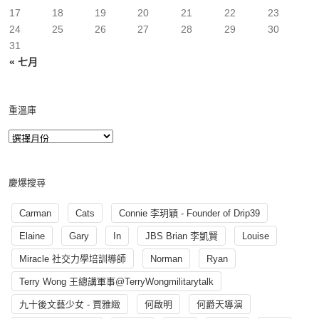
17
18
19
20
21
22
23
24
25
26
27
28
29
30
31
« 七月
重溫庫
慶爆搜尋
Carman
Cats
Connie 李玥穎 - Founder of Drip39
Elaine
Gary
In
JBS Brian 李凱賢
Louise
Miracle 社交力學培訓導師
Norman
Ryan
Terry Wong 王總講軍事@TerryWongmilitarytalk
九十後文藝少女 - 賈雅緻
何啟明
何爵天導演