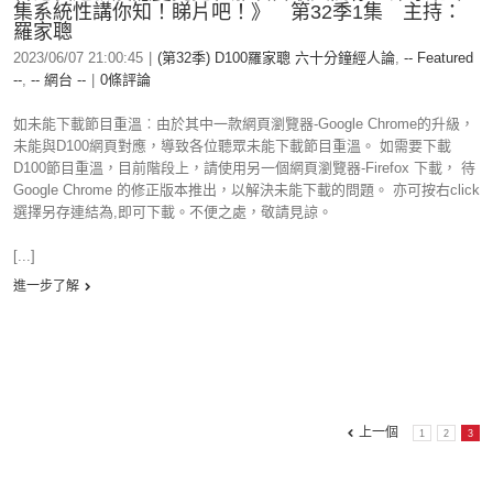
集系統性講你知！睇片吧！》 第32季1集 主持：
羅家聰
2023/06/07 21:00:45
|
(第32季) D100羅家聰 六十分鐘經人論
,
-- Featured
--
,
-- 網台 --
|
0條評論
如未能下載節目重溫︰由於其中一款網頁瀏覽器-Google Chrome的升級，
未能與D100網頁對應，導致各位聽眾未能下載節目重溫。 如需要下載
D100節目重溫，目前階段上，請使用另一個網頁瀏覽器-Firefox 下載， 待
Google Chrome 的修正版本推出，以解決未能下載的問題。 亦可按右click
選擇另存連結為,即可下載。不便之處，敬請見諒。
[...]
進一步了解
上一個
1
2
3