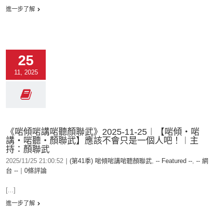
進一步了解
25
11, 2025
《啱傾啱講啱聽顏聯武》2025-11-25︱【啱傾‧啱
講‧啱聽‧顏聯武】應該不會只是一個人吧！︱主
持：顏聯武
2025/11/25 21:00:52
|
(第41季) 啱傾啱講啱聽顏聯武
,
-- Featured --
,
-- 網
台 --
|
0條評論
[...]
進一步了解