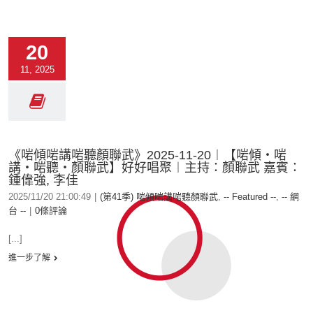
20
11, 2025
《啱傾啱講啱聽顏聯武》2025-11-20︱【啱傾‧啱
講‧啱聽‧顏聯武】好好唱聚︱主持：顏聯武 嘉賓：
鍾偉強, 李佳
2025/11/20 21:00:49
|
(第41季) 啱傾啱講啱聽顏聯武
,
-- Featured --
,
-- 網
台 --
|
0條評論
[...]
進一步了解