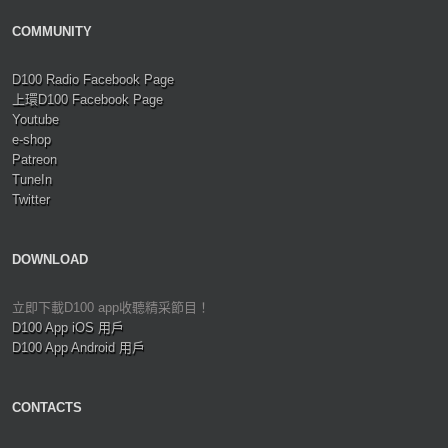
COMMUNITY
D100 Radio Facebook Page
上環D100 Facebook Page
Youtube
e-shop
Patreon
TuneIn
Twitter
DOWNLOAD
立即下載D100 app收聽精采節目！
D100 App iOS 用戶
D100 App Android 用戶
CONTACTS