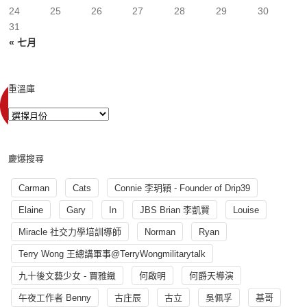
24
25
26
27
28
29
30
31
« 七月
重溫庫
慶爆搜尋
Carman
Cats
Connie 李玥穎 - Founder of Drip39
Elaine
Gary
In
JBS Brian 李凱賢
Louise
Miracle 社交力學培訓導師
Norman
Ryan
Terry Wong 王總講軍事@TerryWongmilitarytalk
九十後文藝少女 - 賈雅緻
何啟明
何爵天導演
午夜工作者 Benny
古庄辰
古立
吳佩孚
基哥