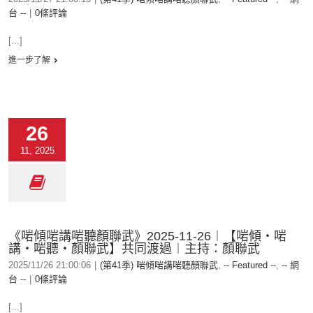
台 --
|
0條評論
[...]
進一步了解
26
11, 2025
《啱傾啱講啱聽顏聯武》2025-11-26︱【啱傾‧啱
講‧啱聽‧顏聯武】共同渡過︱主持：顏聯武
2025/11/26 21:00:06
|
(第41季) 啱傾啱講啱聽顏聯武
,
-- Featured --
,
-- 網
台 --
|
0條評論
[...]