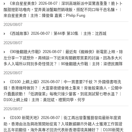
《來自星星美食》2026-08-07︱深圳高端新派中菜驚喜重重！脆卜卜
酸甜燈影咕嚕肉，堂弄黃油蟹黯然銷魂飯，搭配不同口味干邑名釀。︱
來自星星美食︱主持：陳俊偉 嘉賓：Philip Fung
2026/08/07
《西城故事》2026-08-07︱第44季 第10集 ︱主持：沈西城
2026/08/07
《90後翻牆大作戰》2026-08-07︱最近有《蜘蛛俠》新電影上映，除
左分享一下感想外，再傾談一下近來有關觀眾質素的討論，因為多大片
多人入場所以特別多奇怪情況？︱90後翻牆大作戰︱主持：梁德民團隊
2026/08/07
《D100 上綱上線》2026-08-07｜中一買書要7千蚊 ?! 外國借書唔洗
錢！香港幾時做到？｜大富豪夜總會捲土重來！背後股東換人，公關中
介蠢蠢欲動！「低調復業」每晚只接少量客，到底測試緊乜嘢水溫？｜
D100上綱上線︱主持：黃冠斌、禮賢同學、何亨
2026/08/07
《D100 新聞天地》2026-08-07｜街工再出發重獲藝發局最新年度資
助，香港由治及興政策開始從寬？入境數據顯示外籍人士獲港工作簽證
比五年前翻倍，海外真專才回流代表新香港環境真轉好？｜D100新聞天