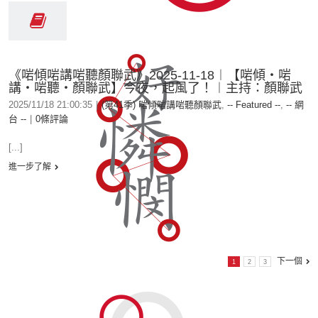
《啱傾啱講啱聽顏聯武》2025-11-18︱【啱傾‧啱
講‧啱聽‧顏聯武】今夜，起風了！︱主持：顏聯武
2025/11/18 21:00:35
|
(第41季) 啱傾啱講啱聽顏聯武
,
-- Featured --
,
-- 網
台 --
|
0條評論
[...]
進一步了解
下一個
1
2
3