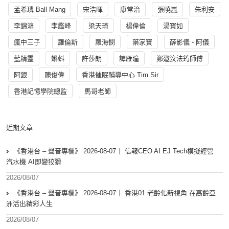
孟希璘 Ball Mang
宋浩暉
康常治
張曉嵐
朱利安
李錦鴻
李鑑峰
梁天琦
楊偉倫
湯寳如
瘋中三子
羅倫斯
羅海憫
葉家寶
薛影儀 - 阿儀
藍精靈
蝌蚪
許莎朗
譚雁瞳
鄭遨汶法筠師傅
阿銀
陳俊偉
香港催眠輔導中心 Tim Sir
香港記憶學院總監
馬哥老師
近期文章
《香港台 – 聲音專欄》 2026-08-07｜ 信報CEO AI EJ Tech模擬經營
汽水機 AI即變狡猾
2026/08/07
《香港台 – 聲音專欄》 2026-08-07｜ 香港01 老齡化新視角 在高齡亞
洲活出精彩人生
2026/08/07