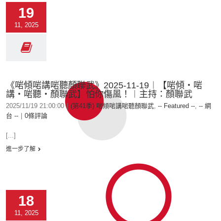
19
11, 2025
《啱傾啱講啱聽顏聯武》2025-11-19︱【啱傾‧啱
講‧啱聽‧顏聯武】怕你傷風！︱主持：顏聯武
2025/11/19 21:00:00
|
(第41季) 啱傾啱講啱聽顏聯武
,
-- Featured --
,
-- 網
台 --
|
0條評論
[...]
進一步了解
18
11, 2025