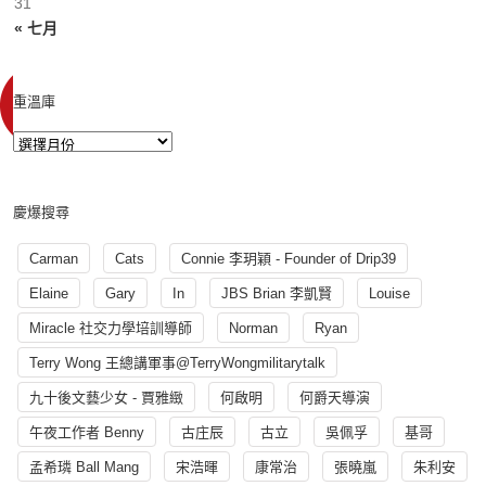
31
« 七月
重溫庫
慶爆搜尋
Carman
Cats
Connie 李玥穎 - Founder of Drip39
Elaine
Gary
In
JBS Brian 李凱賢
Louise
Miracle 社交力學培訓導師
Norman
Ryan
Terry Wong 王總講軍事@TerryWongmilitarytalk
九十後文藝少女 - 賈雅緻
何啟明
何爵天導演
午夜工作者 Benny
古庄辰
古立
吳佩孚
基哥
孟希璘 Ball Mang
宋浩暉
康常治
張曉嵐
朱利安