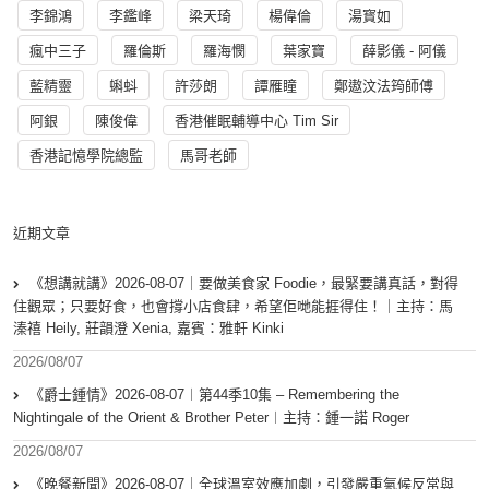
李錦鴻
李鑑峰
梁天琦
楊偉倫
湯寳如
瘋中三子
羅倫斯
羅海憫
葉家寶
薛影儀 - 阿儀
藍精靈
蝌蚪
許莎朗
譚雁瞳
鄭遨汶法筠師傅
阿銀
陳俊偉
香港催眠輔導中心 Tim Sir
香港記憶學院總監
馬哥老師
近期文章
《想講就講》2026-08-07｜要做美食家 Foodie，最緊要講真話，對得
住觀眾；只要好食，也會撐小店食肆，希望佢哋能捱得住！｜主持：馬
溱禧 Heily, 莊韻澄 Xenia, 嘉賓：雅軒 Kinki
2026/08/07
《爵士鍾情》2026-08-07︱第44季10集 – Remembering the
Nightingale of the Orient & Brother Peter︱主持：鍾一諾 Roger
2026/08/07
《晚餐新聞》2026-08-07｜全球溫室效應加劇，引發嚴重氣候反常與