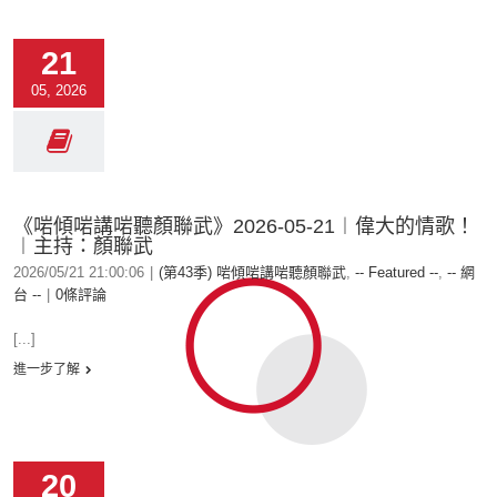
21
05, 2026
《啱傾啱講啱聽顏聯武》2026-05-21︱偉大的情歌！
︱主持：顏聯武
2026/05/21 21:00:06
|
(第43季) 啱傾啱講啱聽顏聯武
,
-- Featured --
,
-- 網
台 --
|
0條評論
[...]
進一步了解
20