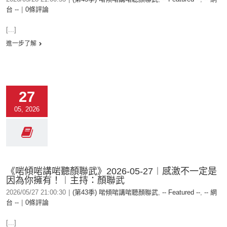
台 --
|
0條評論
[...]
進一步了解
27
05, 2026
《啱傾啱講啱聽顏聯武》2026-05-27︱感激不一定是
因為你擁有！︱主持：顏聯武
2026/05/27 21:00:30
|
(第43季) 啱傾啱講啱聽顏聯武
,
-- Featured --
,
-- 網
台 --
|
0條評論
[...]