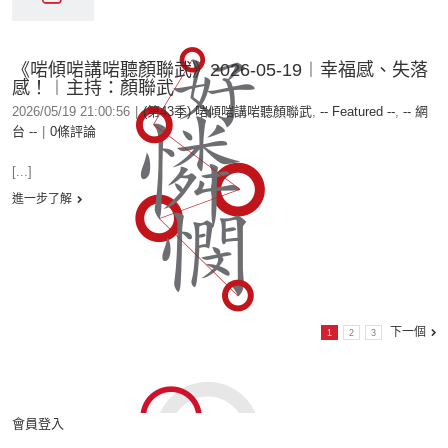
《啱傾啱講啱聽顏聯武》2026-05-19︱幸福感、失落
感！︱主持：顏聯武
2026/05/19 21:00:56
|
(第43季) 啱傾啱講啱聽顏聯武
,
-- Featured --
,
-- 網
台 --
|
0條評論
[...]
進一步了解
下一個
1
2
3
會員登入