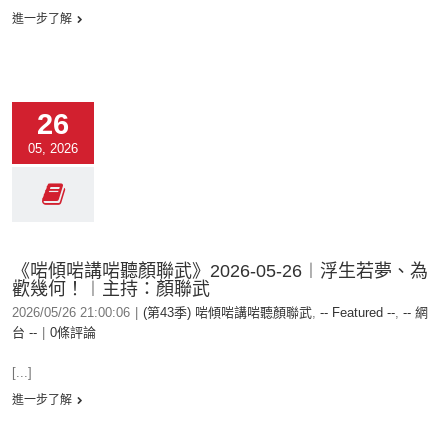
進一步了解
26
05, 2026
《啱傾啱講啱聽顏聯武》2026-05-26︱浮生若夢、為
歡幾何！︱主持：顏聯武
2026/05/26 21:00:06
|
(第43季) 啱傾啱講啱聽顏聯武
,
-- Featured --
,
-- 網
台 --
|
0條評論
[...]
進一步了解