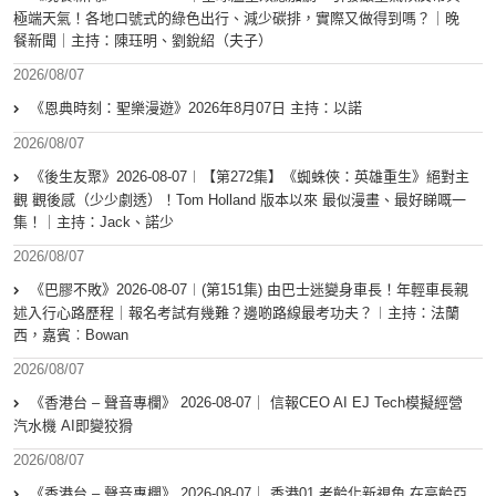
極端天氣！各地口號式的綠色出行、減少碳排，實際又做得到嗎？｜晚
餐新聞｜主持：陳珏明、劉銳紹（夫子）
2026/08/07
《恩典時刻：聖樂漫遊》2026年8月07日 主持：以諾
2026/08/07
《後生友聚》2026-08-07︱【第272集】《蜘蛛俠：英雄重生》絕對主
觀 觀後感（少少劇透）！Tom Holland 版本以來 最似漫畫、最好睇嘅一
集！｜主持：Jack、諾少
2026/08/07
《巴膠不敗》2026-08-07︱(第151集) 由巴士迷變身車長！年輕車長親
述入行心路歷程｜報名考試有幾難？邊啲路線最考功夫？︱主持：法蘭
西，嘉賓︰Bowan
2026/08/07
《香港台 – 聲音專欄》 2026-08-07｜ 信報CEO AI EJ Tech模擬經營
汽水機 AI即變狡猾
2026/08/07
《香港台 – 聲音專欄》 2026-08-07｜ 香港01 老齡化新視角 在高齡亞