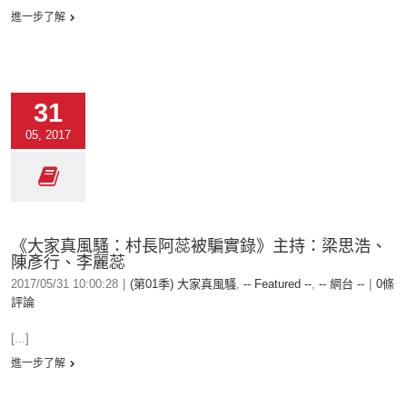
進一步了解
31
05, 2017
《大家真風騷：村長阿蕊被騙實錄》主持：梁思浩、
陳彥行、李麗蕊
2017/05/31 10:00:28
|
(第01季) 大家真風騷
,
-- Featured --
,
-- 網台 --
|
0條
評論
[...]
進一步了解