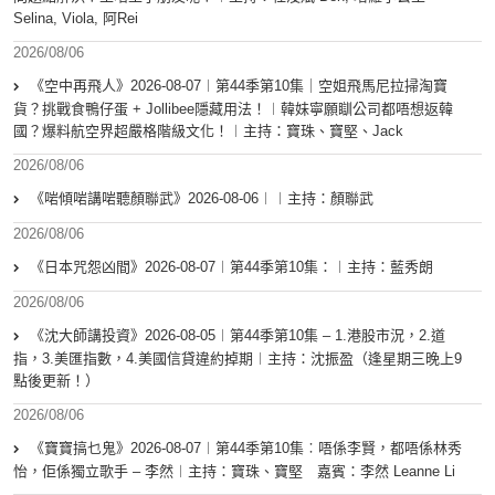
Selina, Viola, 阿Rei
2026/08/06
《空中再飛人》2026-08-07︱第44季第10集｜空姐飛馬尼拉掃淘寶
貨？挑戰食鴨仔蛋 + Jollibee隱藏用法！︱韓妹寧願瞓公司都唔想返韓
國？爆料航空界超嚴格階級文化！︱主持：寶珠、寶堅、Jack
2026/08/06
《啱傾啱講啱聽顏聯武》2026-08-06︱︱主持：顏聯武
2026/08/06
《日本咒怨凶間》2026-08-07︱第44季第10集：︱主持：藍秀朗
2026/08/06
《沈大師講投資》2026-08-05︱第44季第10集 – 1.港股市況，2.道
指，3.美匯指數，4.美國信貸違約掉期︱主持：沈振盈（逢星期三晚上9
點後更新！）
2026/08/06
《寶寶搞乜鬼》2026-08-07︱第44季第10集︰唔係李賢，都唔係林秀
怡，佢係獨立歌手 – 李然︱主持：寶珠、寶堅 嘉賓：李然 Leanne Li