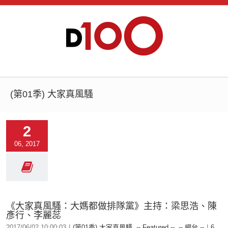
(第01季) 大家真風騷
2
06, 2017
《大家真風騷：大媽都做排隊黨》主持：梁思浩、陳
彥行、李麗蕊
2017/06/02 10:00:03
|
(第01季) 大家真風騷
,
-- Featured --
,
-- 網台 --
|
6