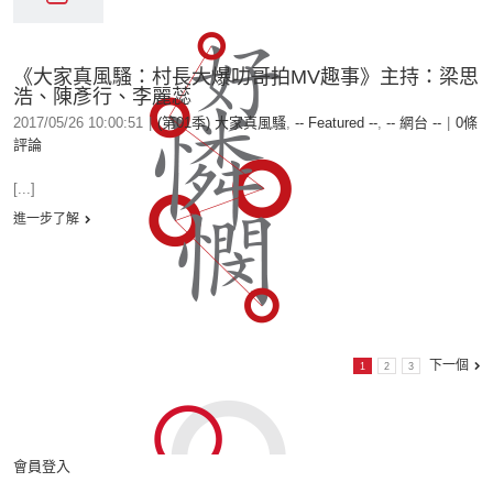
《大家真風騷：村長大爆叻哥拍MV趣事》主持：梁思
浩、陳彥行、李麗蕊
2017/05/26 10:00:51
|
(第01季) 大家真風騷
,
-- Featured --
,
-- 網台 --
|
0條
評論
[...]
進一步了解
下一個
1
2
3
會員登入