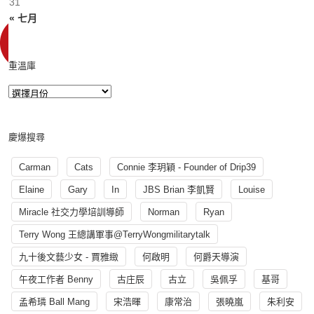
31
« 七月
重溫庫
慶爆搜尋
Carman
Cats
Connie 李玥穎 - Founder of Drip39
Elaine
Gary
In
JBS Brian 李凱賢
Louise
Miracle 社交力學培訓導師
Norman
Ryan
Terry Wong 王總講軍事@TerryWongmilitarytalk
九十後文藝少女 - 賈雅緻
何啟明
何爵天導演
午夜工作者 Benny
古庄辰
古立
吳佩孚
基哥
孟希璘 Ball Mang
宋浩暉
康常治
張曉嵐
朱利安