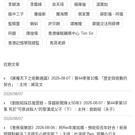
李錦鴻
李鑑峰
梁天琦
楊偉倫
湯寳如
瘋中三子
羅倫斯
羅海憫
葉家寶
薛影儀 - 阿儀
藍精靈
蝌蚪
許莎朗
譚雁瞳
鄭遨汶法筠師傅
阿銀
陳俊偉
香港催眠輔導中心 Tim Sir
香港記憶學院總監
馬哥老師
近期文章
《蔣權天下之術數通識》2026-08-07︱第44季第10集:「歴史與術數的
契合」｜主持：蔣匡文
2026/08/07
《劉銳紹採訪風雲錄 – 穿越新聞烽火50年》2026-08-07︱第44季第10
集 死於”可原諒殺人“的黎漢成父子（下）︱主持：劉銳紹（夫子）
2026/08/07
《香蕉俱樂部》2026-08-06︱阿Rei年尾結婚，預祝佢百年好合！新房
問題點解決？生唔生小朋友呢？︱主持：杜浚斌 Ben, 塔羅小公主