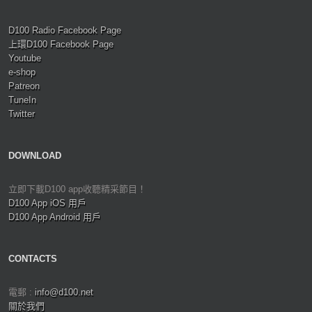
D100 Radio Facebook Page
上環D100 Facebook Page
Youtube
e-shop
Patreon
TuneIn
Twitter
DOWNLOAD
立即下載D100 app收聽精采節目！
D100 App iOS 用戶
D100 App Android 用戶
CONTACTS
電郵 :
info@d100.net
關於我們