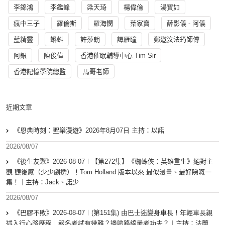
李錦鴻
李鑑峰
梁天琦
楊偉倫
湯寳如
瘋中三子
羅倫斯
羅海憫
葉家寶
薛影儀 - 阿儀
藍精靈
蝌蚪
許莎朗
譚雁瞳
鄭遨汶法筠師傅
阿銀
陳俊偉
香港催眠輔導中心 Tim Sir
香港記憶學院總監
馬哥老師
近期文章
《恩典時刻：聖樂漫遊》2026年8月07日 主持：以諾
2026/08/07
《後生友聚》2026-08-07︱【第272集】《蜘蛛俠：英雄重生》絕對主
觀 觀後感（少少劇透）！Tom Holland 版本以來 最似漫畫、最好睇嘅一
集！｜主持：Jack、諾少
2026/08/07
《巴膠不敗》2026-08-07︱(第151集) 由巴士迷變身車長！年輕車長親
述入行心路歷程｜報名考試有幾難？邊啲路線最考功夫？︱主持：法蘭