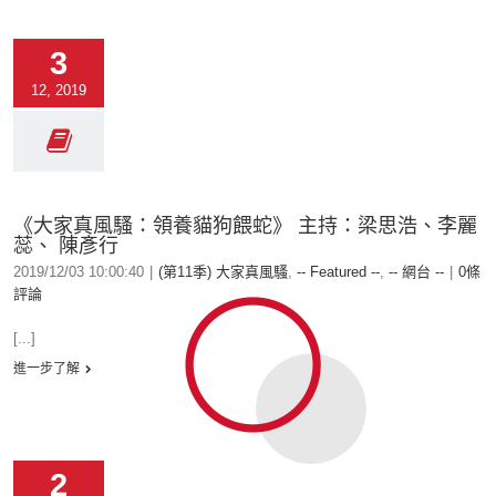
3
12, 2019
《大家真風騷：領養貓狗餵蛇》 主持：梁思浩、李麗
蕊、 陳彥行
2019/12/03 10:00:40
|
(第11季) 大家真風騷
,
-- Featured --
,
-- 網台 --
|
0條
評論
[...]
進一步了解
2