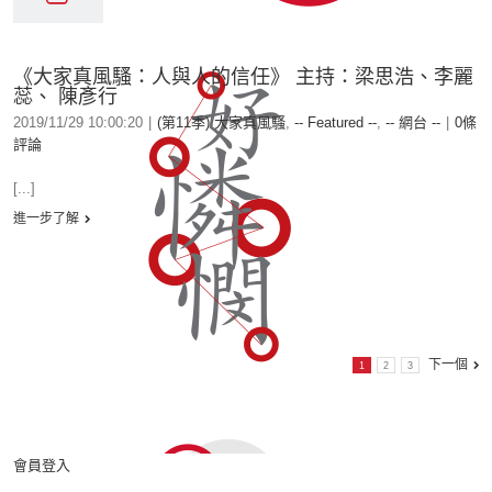
《大家真風騷：人與人的信任》 主持：梁思浩、李麗
蕊、 陳彥行
2019/11/29 10:00:20
|
(第11季) 大家真風騷
,
-- Featured --
,
-- 網台 --
|
0條
評論
[...]
進一步了解
下一個
1
2
3
會員登入