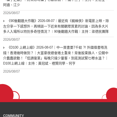
阿通、江少
2026/08/07
《90後翻牆大作戰》2026-08-07︱最近有《蜘蛛俠》新電影上映，除
左分享一下感想外，再傾談一下近來有關觀眾質素的討論，因為多大片
多人入場所以特別多奇怪情況？︱90後翻牆大作戰︱主持：梁德民團隊
2026/08/07
《D100 上綱上線》2026-08-07｜中一買書要7千蚊 ?! 外國借書唔洗
錢！香港幾時做到？｜大富豪夜總會捲土重來！背後股東換人，公關中
介蠢蠢欲動！「低調復業」每晚只接少量客，到底測試緊乜嘢水溫？｜
D100上綱上線︱主持：黃冠斌、禮賢同學、何亨
2026/08/07
COMMUNITY