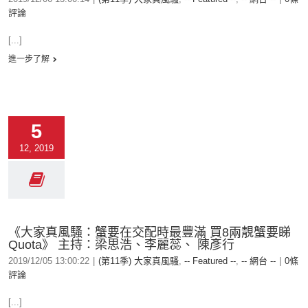
評論
[...]
進一步了解
5
12, 2019
《大家真風騷：蟹要在交配時最豐滿 買8兩靚蟹要睇
Quota》 主持：梁思浩、李麗蕊、 陳彥行
2019/12/05 13:00:22
|
(第11季) 大家真風騷
,
-- Featured --
,
-- 網台 --
|
0條
評論
[...]