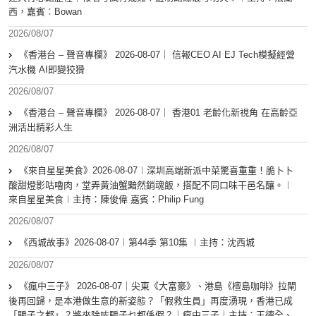
西，嘉賓︰Bowan
2026/08/07
《香港台 – 聲音專欄》 2026-08-07｜ 信報CEO AI EJ Tech模擬經營
汽水機 AI即變狡猾
2026/08/07
《香港台 – 聲音專欄》 2026-08-07｜ 香港01 老齡化新視角 在高齡亞
洲活出精彩人生
2026/08/07
《來自星星美食》2026-08-07︱深圳高端新派中菜驚喜重重！脆卜卜
酸甜燈影咕嚕肉，堂弄黃油蟹黯然銷魂飯，搭配不同口味干邑名釀。︱
來自星星美食︱主持：陳俊偉 嘉賓：Philip Fung
2026/08/07
《西城故事》2026-08-07︱第44季 第10集 ︱主持：沈西城
2026/08/07
《瘋中三子》 2026-08-07｜尖東《大富豪》、港島《檀島咖啡》拉閘
後再回歸，是本港做生意的新姿態？「假救生員」再度湧現，香港已成
「騙子之都」？將來除咗騙子乜都係假？｜瘋中三子｜主持：王德全、