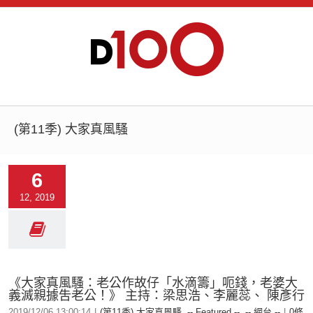
(第11季) 大家真風騷
6
12, 2019
《大家真風騷：老公作故仔「水滴籌」呃錢，老婆大
義滅親據吿老公！》 主持：梁思浩、李麗蕊、 陳彥行
2019/12/06 13:00:14
|
(第11季) 大家真風騷
,
-- Featured --
,
-- 網台 --
|
0條