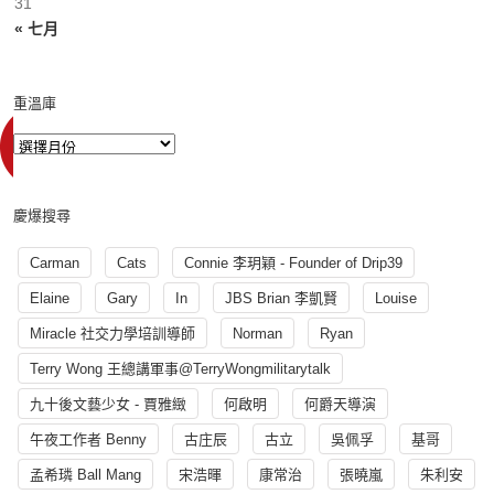
31
« 七月
重溫庫
慶爆搜尋
Carman
Cats
Connie 李玥穎 - Founder of Drip39
Elaine
Gary
In
JBS Brian 李凱賢
Louise
Miracle 社交力學培訓導師
Norman
Ryan
Terry Wong 王總講軍事@TerryWongmilitarytalk
九十後文藝少女 - 賈雅緻
何啟明
何爵天導演
午夜工作者 Benny
古庄辰
古立
吳佩孚
基哥
孟希璘 Ball Mang
宋浩暉
康常治
張曉嵐
朱利安