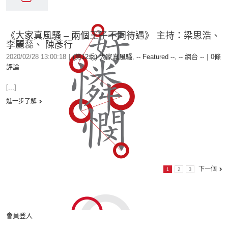
《大家真風騷 – 兩個王子不同待遇》 主持：梁思浩、
李麗蕊、 陳彥行
2020/02/28 13:00:18
|
(第12季) 大家真風騷
,
-- Featured --
,
-- 網台 --
|
0條
評論
[...]
進一步了解
下一個
1
2
3
會員登入