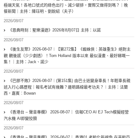
極端天氣！各地口號式的綠色出行、減少碳排，實際又做得到嗎？｜晚
餐新聞｜主持：陳珏明、劉銳紹（夫子）
2026/08/07
《恩典時刻：聖樂漫遊》2026年8月07日 主持：以諾
2026/08/07
《後生友聚》2026-08-07︱【第272集】《蜘蛛俠：英雄重生》絕對主
觀 觀後感（少少劇透）！Tom Holland 版本以來 最似漫畫、最好睇嘅一
集！｜主持：Jack、諾少
2026/08/07
《巴膠不敗》2026-08-07︱(第151集) 由巴士迷變身車長！年輕車長親
述入行心路歷程｜報名考試有幾難？邊啲路線最考功夫？︱主持：法蘭
西，嘉賓︰Bowan
2026/08/07
《香港台 – 聲音專欄》 2026-08-07｜ 信報CEO AI EJ Tech模擬經營
汽水機 AI即變狡猾
2026/08/07
《香港台 – 聲音專欄》 2026-08-07｜ 香港01 老齡化新視角 在高齡亞