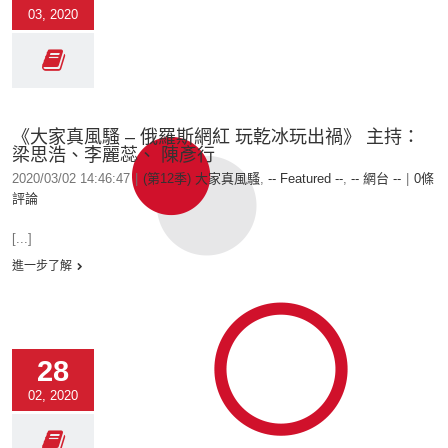
03, 2020
《大家真風騷 – 俄羅斯網紅 玩亁冰玩出禍》 主持：
梁思浩、李麗蕊、 陳彥行
2020/03/02 14:46:47
|
(第12季) 大家真風騷
,
-- Featured --
,
-- 網台 --
|
0條
評論
[...]
進一步了解
28
02, 2020