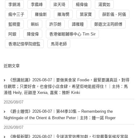
李錦鴻
李鑑峰
梁天琦
楊偉倫
湯寳如
瘋中三子
羅倫斯
羅海憫
葉家寶
薛影儀 - 阿儀
藍精靈
蝌蚪
許莎朗
譚雁瞳
鄭遨汶法筠師傅
阿銀
陳俊偉
香港催眠輔導中心 Tim Sir
香港記憶學院總監
馬哥老師
近期文章
《想講就講》2026-08-07｜要做美食家 Foodie，最緊要講真話，對得
住觀眾；只要好食，也會撐小店食肆，希望佢哋能捱得住！｜主持：馬
溱禧 Heily, 莊韻澄 Xenia, 嘉賓：雅軒 Kinki
2026/08/07
《爵士鍾情》2026-08-07︱第44季10集 – Remembering the
Nightingale of the Orient & Brother Peter︱主持：鍾一諾 Roger
2026/08/07
《晚餐新聞》2026-08-07｜全球溫室效應加劇，引發嚴重氣候反常與