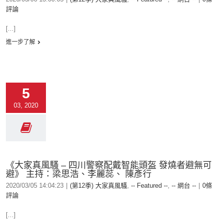
評論
[...]
進一步了解
5
03, 2020
《大家真風騷 – 四川警察配戴智能頭盔 發燒者避無可
避》 主持：梁思浩、李麗蕊、 陳彥行
2020/03/05 14:04:23
|
(第12季) 大家真風騷
,
-- Featured --
,
-- 網台 --
|
0條
評論
[...]