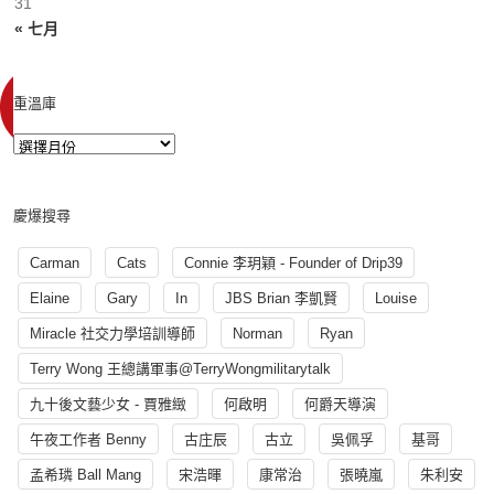
31
« 七月
重溫庫
慶爆搜尋
Carman
Cats
Connie 李玥穎 - Founder of Drip39
Elaine
Gary
In
JBS Brian 李凱賢
Louise
Miracle 社交力學培訓導師
Norman
Ryan
Terry Wong 王總講軍事@TerryWongmilitarytalk
九十後文藝少女 - 賈雅緻
何啟明
何爵天導演
午夜工作者 Benny
古庄辰
古立
吳佩孚
基哥
孟希璘 Ball Mang
宋浩暉
康常治
張曉嵐
朱利安