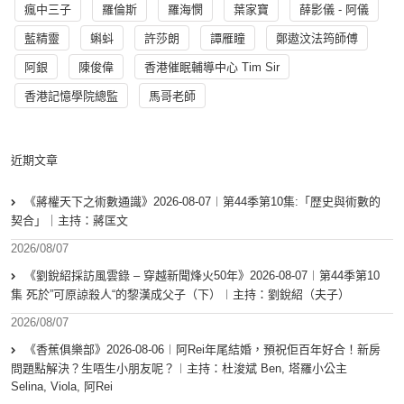
瘋中三子
羅倫斯
羅海憫
葉家寶
薛影儀 - 阿儀
藍精靈
蝌蚪
許莎朗
譚雁瞳
鄭遨汶法筠師傅
阿銀
陳俊偉
香港催眠輔導中心 Tim Sir
香港記憶學院總監
馬哥老師
近期文章
《蔣權天下之術數通識》2026-08-07︱第44季第10集:「歴史與術數的
契合」｜主持：蔣匡文
2026/08/07
《劉銳紹採訪風雲錄 – 穿越新聞烽火50年》2026-08-07︱第44季第10
集 死於”可原諒殺人“的黎漢成父子（下）︱主持：劉銳紹（夫子）
2026/08/07
《香蕉俱樂部》2026-08-06︱阿Rei年尾結婚，預祝佢百年好合！新房
問題點解決？生唔生小朋友呢？︱主持：杜浚斌 Ben, 塔羅小公主
Selina, Viola, 阿Rei