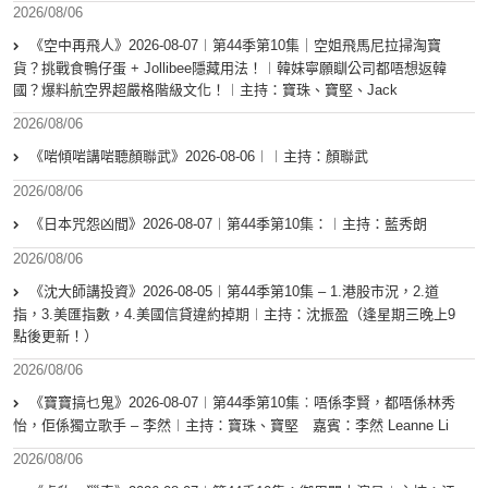
2026/08/06
《空中再飛人》2026-08-07︱第44季第10集｜空姐飛馬尼拉掃淘寶
貨？挑戰食鴨仔蛋 + Jollibee隱藏用法！︱韓妹寧願瞓公司都唔想返韓
國？爆料航空界超嚴格階級文化！︱主持：寶珠、寶堅、Jack
2026/08/06
《啱傾啱講啱聽顏聯武》2026-08-06︱︱主持：顏聯武
2026/08/06
《日本咒怨凶間》2026-08-07︱第44季第10集：︱主持：藍秀朗
2026/08/06
《沈大師講投資》2026-08-05︱第44季第10集 – 1.港股市況，2.道
指，3.美匯指數，4.美國信貸違約掉期︱主持：沈振盈（逢星期三晚上9
點後更新！）
2026/08/06
《寶寶搞乜鬼》2026-08-07︱第44季第10集︰唔係李賢，都唔係林秀
怡，佢係獨立歌手 – 李然︱主持：寶珠、寶堅 嘉賓：李然 Leanne Li
2026/08/06