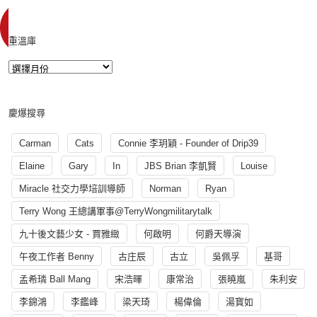
重溫庫
慶爆搜尋
Carman
Cats
Connie 李玥穎 - Founder of Drip39
Elaine
Gary
In
JBS Brian 李凱賢
Louise
Miracle 社交力學培訓導師
Norman
Ryan
Terry Wong 王總講軍事@TerryWongmilitarytalk
九十後文藝少女 - 賈雅緻
何啟明
何爵天導演
午夜工作者 Benny
古庄辰
古立
吳佩孚
基哥
孟希璘 Ball Mang
宋浩暉
康常治
張曉嵐
朱利安
李錦鴻
李鑑峰
梁天琦
楊偉倫
湯寳如