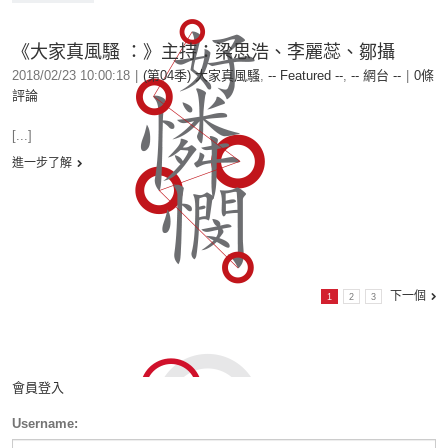
《大家真風騷 ：》主持：梁思浩、李麗蕊、鄒攝
2018/02/23 10:00:18
|
(第04季) 大家真風騷
,
-- Featured --
,
-- 網台 --
|
0條
評論
[...]
進一步了解
下一個
1
2
3
會員登入
Username: