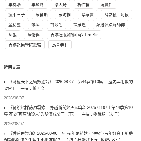
李錦鴻
李鑑峰
梁天琦
楊偉倫
湯寳如
瘋中三子
羅倫斯
羅海憫
葉家寶
薛影儀 - 阿儀
藍精靈
蝌蚪
許莎朗
譚雁瞳
鄭遨汶法筠師傅
阿銀
陳俊偉
香港催眠輔導中心 Tim Sir
香港記憶學院總監
馬哥老師
近期文章
《蔣權天下之術數通識》2026-08-07︱第44季第10集:「歴史與術數的
契合」｜主持：蔣匡文
2026/08/07
《劉銳紹採訪風雲錄 – 穿越新聞烽火50年》2026-08-07︱第44季第10
集 死於”可原諒殺人“的黎漢成父子（下）︱主持：劉銳紹（夫子）
2026/08/07
《香蕉俱樂部》2026-08-06︱阿Rei年尾結婚，預祝佢百年好合！新房
問題點解決？生唔生小朋友呢？︱主持：杜浚斌 Ben, 塔羅小公主