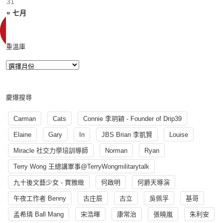
31
« 七月
重溫庫
慶爆搜尋
Carman
Cats
Connie 李玥穎 - Founder of Drip39
Elaine
Gary
In
JBS Brian 李凱賢
Louise
Miracle 社交力學培訓導師
Norman
Ryan
Terry Wong 王總講軍事@TerryWongmilitarytalk
九十後文藝少女 - 賈雅緻
何啟明
何爵天導演
午夜工作者 Benny
古庄辰
古立
吳佩孚
基哥
孟希璘 Ball Mang
宋浩暉
康常治
張曉嵐
朱利安