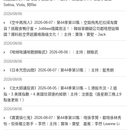
Selina, Viola, 阿Rei
2026/08/06
《空中再飛人》2026-08-07︱第44季第10集｜空姐飛馬尼拉掃淘寶
貨？挑戰食鴨仔蛋 + Jollibee隱藏用法！︱韓妹寧願瞓公司都唔想返韓
國？爆料航空界超嚴格階級文化！︱主持：寶珠、寶堅、Jack
2026/08/06
《啱傾啱講啱聽顏聯武》2026-08-06︱︱主持：顏聯武
2026/08/06
《日本咒怨凶間》2026-08-07︱第44季第10集：︱主持：藍秀朗
2026/08/06
《沈大師講投資》2026-08-05︱第44季第10集 – 1.港股市況，2.道
指，3.美匯指數，4.美國信貸違約掉期︱主持：沈振盈（逢星期三晚上9
點後更新！）
2026/08/06
《寶寶搞乜鬼》2026-08-07︱第44季第10集︰唔係李賢，都唔係林秀
怡，佢係獨立歌手 – 李然︱主持：寶珠、寶堅 嘉賓：李然 Leanne Li