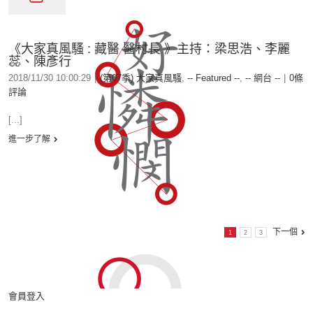
《大家真風騷 : 藏醫 醫村長 》主持：梁思浩、李麗
蕊、陳彥行
2018/11/30 10:00:29
|
(第07季) 大家真風騷
,
-- Featured --
,
-- 網台 --
|
0條
評論
[...]
進一步了解
下一個
1
2
3
會員登入