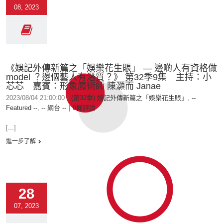
08, 2023
《娛記外傳新篇之「娛樂花生賬」 — 邊啲人有資格做
model ？邊個藝人有潛質？》 第32季9集 主持：小
芯芯 嘉賓：形象魔術師 陳灝而 Janae
2023/08/04 21:00:00
|
(第32季) 娛記外傳新篇之「娛樂花生賬」
,
--
Featured --
,
-- 網台 --
|
0條評論
[...]
進一步了解
28
07, 2023