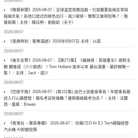
2026/08/07
《晚餐新聞》2026-08-07｜全球溫室效應加劇，引發嚴重氣候反常與
極端天氣！各地口號式的綠色出行、減少碳排，實際又做得到嗎？｜晚
餐新聞｜主持：陳珏明、劉銳紹（夫子）
2026/08/07
《恩典時刻：聖樂漫遊》2026年8月07日 主持：以諾
2026/08/07
《後生友聚》2026-08-07︱【第272集】《蜘蛛俠：英雄重生》絕對主
觀 觀後感（少少劇透）！Tom Holland 版本以來 最似漫畫、最好睇嘅一
集！｜主持：Jack、諾少
2026/08/07
《巴膠不敗》2026-08-07︱(第151集) 由巴士迷變身車長！年輕車長親
述入行心路歷程｜報名考試有幾難？邊啲路線最考功夫？︱主持：法蘭
西，嘉賓︰Bowan
2026/08/07
《香港台 – 聲音專欄》 2026-08-07｜ 信報CEO AI EJ Tech模擬經營
汽水機 AI即變狡猾