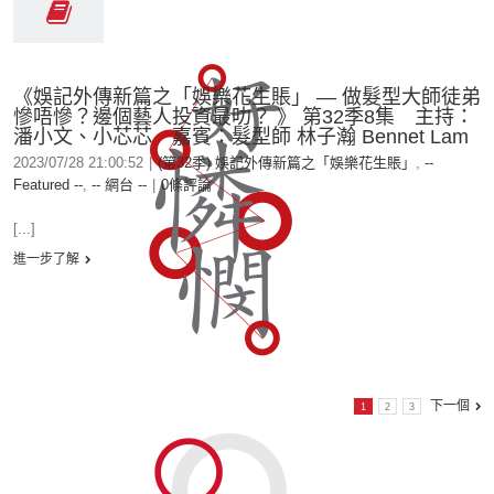
《娛記外傳新篇之「娛樂花生賬」 — 做髮型大師徒弟
慘唔慘？邊個藝人投資最叻？ 》 第32季8集 主持：
潘小文、小芯芯 嘉賓：髮型師 林子瀚 Bennet Lam
2023/07/28 21:00:52
|
(第32季) 娛記外傳新篇之「娛樂花生賬」
,
--
Featured --
,
-- 網台 --
|
0條評論
[...]
進一步了解
下一個
1
2
3