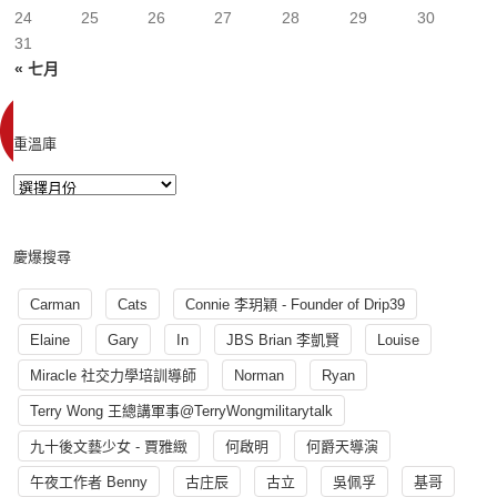
24
25
26
27
28
29
30
31
« 七月
重溫庫
慶爆搜尋
Carman
Cats
Connie 李玥穎 - Founder of Drip39
Elaine
Gary
In
JBS Brian 李凱賢
Louise
Miracle 社交力學培訓導師
Norman
Ryan
Terry Wong 王總講軍事@TerryWongmilitarytalk
九十後文藝少女 - 賈雅緻
何啟明
何爵天導演
午夜工作者 Benny
古庄辰
古立
吳佩孚
基哥