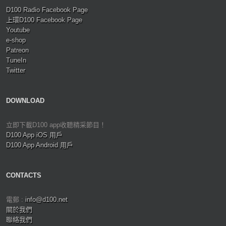
D100 Radio Facebook Page
上環D100 Facebook Page
Youtube
e-shop
Patreon
TuneIn
Twitter
DOWNLOAD
立即下載D100 app收聽精采節目！
D100 App iOS 用戶
D100 App Android 用戶
CONTACTS
電郵 :
info@d100.net
關於我們
聯絡我們