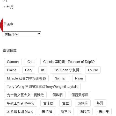
31
« 七月
重溫庫
慶爆搜尋
Carman
Cats
Connie 李玥穎 - Founder of Drip39
Elaine
Gary
In
JBS Brian 李凱賢
Louise
Miracle 社交力學培訓導師
Norman
Ryan
Terry Wong 王總講軍事@TerryWongmilitarytalk
九十後文藝少女 - 賈雅緻
何啟明
何爵天導演
午夜工作者 Benny
古庄辰
古立
吳佩孚
基哥
孟希璘 Ball Mang
宋浩暉
康常治
張曉嵐
朱利安