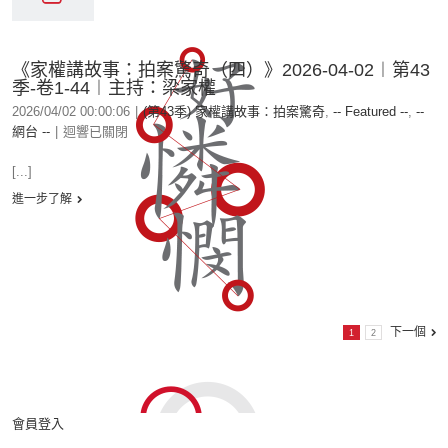
《家權講故事：拍案驚奇（四）》2026-04-02︱第43
季-卷1-44︱主持：梁家權
2026/04/02 00:00:06
|
(第43季) 家權講故事：拍案驚奇
,
-- Featured --
,
--
網台 --
|
迴響已關閉
[...]
進一步了解
下一個
1
2
會員登入