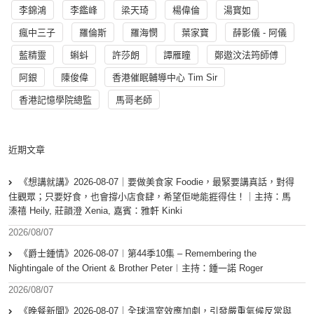
李錦鴻
李鑑峰
梁天琦
楊偉倫
湯寳如
瘋中三子
羅倫斯
羅海憫
葉家寶
薛影儀 - 阿儀
藍精靈
蝌蚪
許莎朗
譚雁瞳
鄭遨汶法筠師傅
阿銀
陳俊偉
香港催眠輔導中心 Tim Sir
香港記憶學院總監
馬哥老師
近期文章
《想講就講》2026-08-07｜要做美食家 Foodie，最緊要講真話，對得
住觀眾；只要好食，也會撐小店食肆，希望佢哋能捱得住！｜主持：馬
溱禧 Heily, 莊韻澄 Xenia, 嘉賓：雅軒 Kinki
2026/08/07
《爵士鍾情》2026-08-07︱第44季10集 – Remembering the
Nightingale of the Orient & Brother Peter︱主持：鍾一諾 Roger
2026/08/07
《晚餐新聞》2026-08-07｜全球溫室效應加劇，引發嚴重氣候反常與