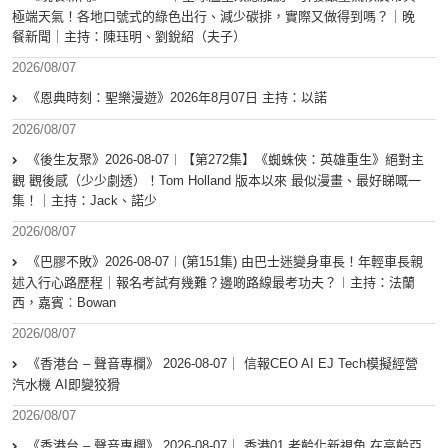
極端天氣！各地口號式的綠色出行、減少碳排，實際又做得到嗎？｜晚
餐新聞｜主持：陳珏明、劉銳紹（夫子）
2026/08/07
《恩典時刻：聖樂漫遊》2026年8月07日 主持：以諾
2026/08/07
《後生友聚》2026-08-07︱【第272集】《蜘蛛俠：英雄重生》絕對主
觀 觀後感（少少劇透）！Tom Holland 版本以來 最似漫畫、最好睇嘅一
集！｜主持：Jack、諾少
2026/08/07
《巴膠不敗》2026-08-07︱(第151集) 由巴士迷變身車長！年輕車長親
述入行心路歷程｜報名考試有幾難？邊啲路線最考功夫？︱主持：法蘭
西，嘉賓︰Bowan
2026/08/07
《香港台 – 聲音專欄》 2026-08-07｜ 信報CEO AI EJ Tech模擬經營
汽水機 AI即變狡猾
2026/08/07
《香港台 – 聲音專欄》 2026-08-07｜ 香港01 老齡化新視角 在高齡亞