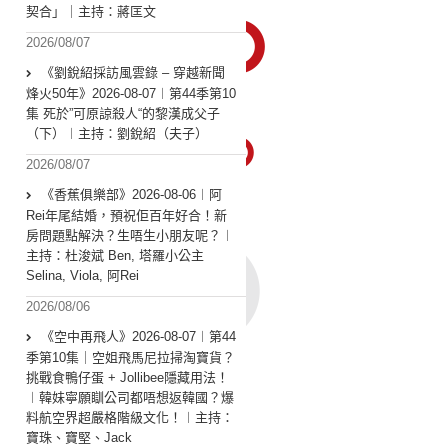
契合」｜主持：蔣匡文
2026/08/07
《劉銳紹採訪風雲錄 – 穿越新聞
烽火50年》2026-08-07︱第44季第10
集 死於”可原諒殺人“的黎漢成父子
（下）︱主持：劉銳紹（夫子）
2026/08/07
《香蕉俱樂部》2026-08-06︱阿
Rei年尾結婚，預祝佢百年好合！新
房問題點解決？生唔生小朋友呢？︱
主持：杜浚斌 Ben, 塔羅小公主
Selina, Viola, 阿Rei
2026/08/06
《空中再飛人》2026-08-07︱第44
季第10集｜空姐飛馬尼拉掃淘寶貨？
挑戰食鴨仔蛋 + Jollibee隱藏用法！
︱韓妹寧願瞓公司都唔想返韓國？爆
料航空界超嚴格階級文化！︱主持：
寶珠、寶堅、Jack