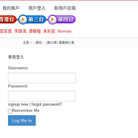
我的賬戶
用戶登入
新用戶註冊
葉家寶
,
李錦鴻
,
譚雁瞳
,
朱利安
,
Norman
,
主頁
-- 網台 --
(第23季) 寶寶搞乜鬼
會員登入
Username:
Password:
signup now
|
forgot password?
Remember Me