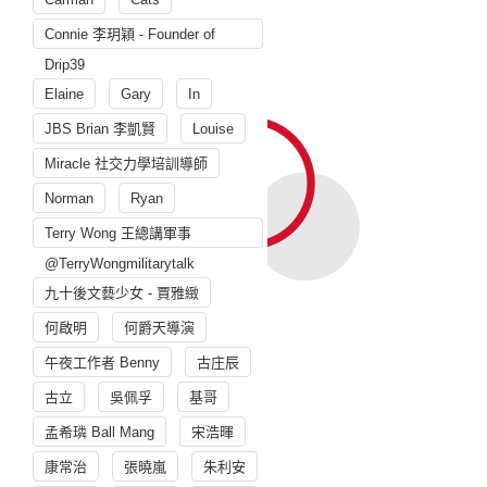
Connie 李玥穎 - Founder of
Drip39
Elaine
Gary
In
JBS Brian 李凱賢
Louise
Miracle 社交力學培訓導師
Norman
Ryan
Terry Wong 王總講軍事
@TerryWongmilitarytalk
九十後文藝少女 - 賈雅緻
何啟明
何爵天導演
午夜工作者 Benny
古庄辰
古立
吳佩孚
基哥
孟希璘 Ball Mang
宋浩暉
康常治
張曉嵐
朱利安