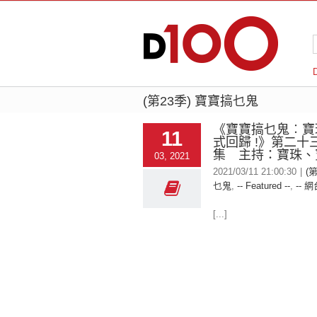
(第23季) 寶寶搞乜鬼
《寶寶搞乜鬼︰寶
11
式回歸 !》第二十
集 主持：寶珠、
03, 2021
2021/03/11 21:00:30
|
(
乜鬼
,
-- Featured --
,
-- 網
[...]