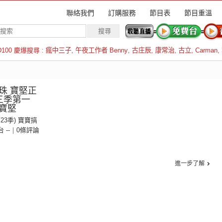
聯絡我們
訂購服務
節目表
節目重溫
D100 慶爆搜尋 :
瘋中三子
,
午夜工作者 Benny
,
古庄辰
,
康常治
,
古立
,
Carman
,
羅倫斯
珠 寶堅正
三季第一
寶堅
第23季) 寶寶搞
台 --
|
0條評論
進一步了解