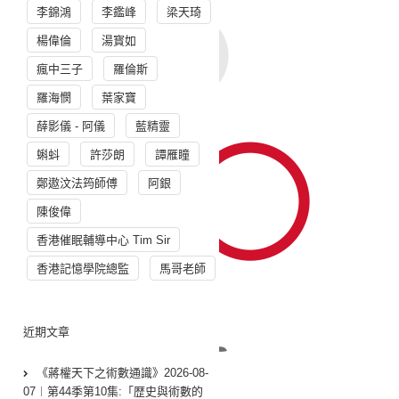
李錦鴻
李鑑峰
梁天琦
楊偉倫
湯寳如
瘋中三子
羅倫斯
羅海憫
葉家寶
薛影儀 - 阿儀
藍精靈
蝌蚪
許莎朗
譚雁瞳
鄭遨汶法筠師傅
阿銀
陳俊偉
香港催眠輔導中心 Tim Sir
香港記憶學院總監
馬哥老師
近期文章
《蔣權天下之術數通識》2026-08-
07︱第44季第10集:「歴史與術數的