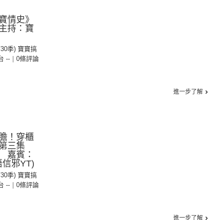
寶情史》
主持：寶
第30季) 寶寶搞
台 --
|
0條評論
進一步了解
膽！穿櫃
季第三集
 嘉賓：
唔信邪YT)
第30季) 寶寶搞
台 --
|
0條評論
進一步了解