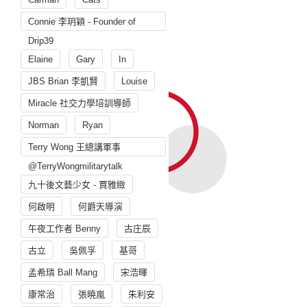
Connie 李玥穎 - Founder of
Drip39
Elaine
Gary
In
JBS Brian 李凱賢
Louise
Miracle 社交力學培訓導師
Norman
Ryan
Terry Wong 王總講軍事
@TerryWongmilitarytalk
九十後文藝少女 - 賈雅緻
何啟明
何爵天導演
午夜工作者 Benny
古庄辰
古立
吳佩孚
基哥
孟希璘 Ball Mang
宋浩暉
康常治
張曉嵐
朱利安