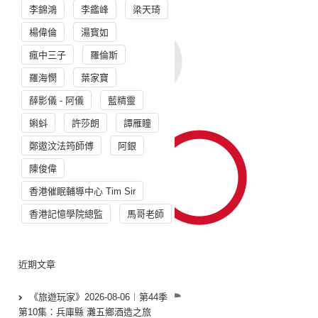
李錦鴻
李鑑峰
梁天琦
楊偉倫
湯寳如
瘋中三子
羅倫斯
羅海憫
葉家寶
薛影儀 - 阿儀
藍精靈
蝌蚪
許莎朗
譚雁瞳
鄭遨汶法筠師傅
阿銀
陳俊偉
香港催眠輔導中心 Tim Sir
香港記憶學院總監
馬哥老師
近期文章
《旅遊玩家》2026-08-06︱第44季
第10集：兵庫縣 灘五鄉酒造之旅