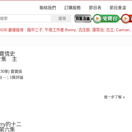
聯絡我們
訂購服務
節目表
節目重溫
D100 慶爆搜尋 :
瘋中三子
,
午夜工作者 Benny
,
古庄辰
,
康常治
,
古立
,
Carman
,
羅倫斯
寶情史
七集 主
第30季) 寶寶搞
台 --
|
1條評論
進一步了解
ry的十二
季第六集