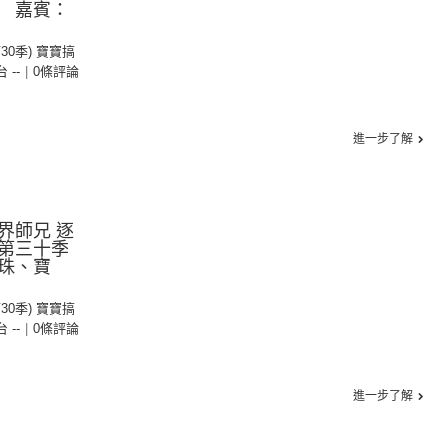
 嘉賓：
第30季) 寶寶搞
台 --
|
0條評論
進一步了解
界師兄 逐
第三十季
珠、寶
第30季) 寶寶搞
台 --
|
0條評論
進一步了解