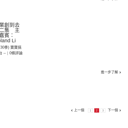
業創到去
二集 主
嘉賓：
and Li
第30季) 寶寶搞
台 --
|
0條評論
進一步了解
上一個
下一個
1
2
3