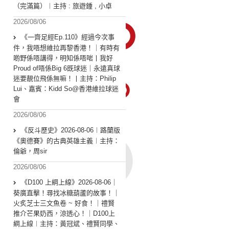
（完滿篇）︱主持 : 旅遊鍾 , 小卓
2026/08/06
《一齊足經Ep.110》經過今次事
件，我唔想維拉再黎香港！｜有時有
啲野係唔講得，明知係唔啱丨我好
Proud of唔係Big 6既球迷｜永遠真球
迷要靚位飛係無嘛！丨主持：Philip
Lui、嘉賓：Kidd So@香港維拉球迷
會
2026/08/06
《反斗歷史》2026-08-06︱路蘭版
《奧德賽》的古典英雄主義︱主持：
倫爺，周sir
2026/08/06
《D100 上綱上線》2026-08-06｜
葵廣直擊！尋找冰糖葫蘆的故事！｜
火炙芝士三文魚卷 ~ 好食！｜禮賢
推介芒果奶西，涼透心！｜D100上
綱上線︱主持：黃冠斌、禮賢同學、