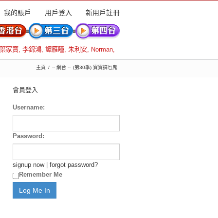
我的賬戶
用戶登入
新用戶註冊
葉家寶
,
李錦鴻
,
譚雁瞳
,
朱利安
,
Norman
,
主頁
-- 網台 --
(第30季) 寶寶搞乜鬼
會員登入
Username:
Password:
signup now
|
forgot password?
Remember Me