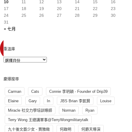
10
11
12
13
14
15
16
17
18
19
20
21
22
23
24
25
26
27
28
29
30
31
« 七月
重溫庫
慶爆搜尋
Carman
Cats
Connie 李玥穎 - Founder of Drip39
Elaine
Gary
In
JBS Brian 李凱賢
Louise
Miracle 社交力學培訓導師
Norman
Ryan
Terry Wong 王總講軍事@TerryWongmilitarytalk
九十後文藝少女 - 賈雅緻
何啟明
何爵天導演