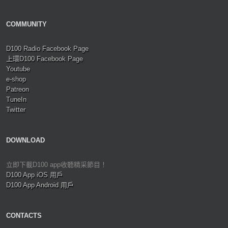
COMMUNITY
D100 Radio Facebook Page
上環D100 Facebook Page
Youtube
e-shop
Patreon
TuneIn
Twitter
DOWNLOAD
立即下載D100 app收聽精采節目！
D100 App iOS 用戶
D100 App Android 用戶
CONTACTS