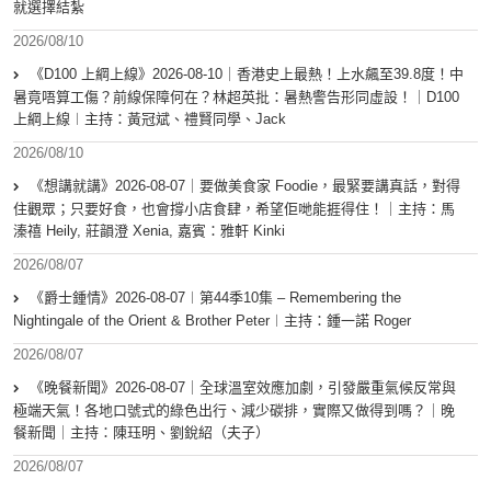
就選擇結紮
2026/08/10
《D100 上綱上線》2026-08-10｜香港史上最熱！上水飆至39.8度！中
暑竟唔算工傷？前線保障何在？林超英批：暑熱警告形同虛設！｜D100
上綱上線︱主持：黃冠斌、禮賢同學、Jack
2026/08/10
《想講就講》2026-08-07｜要做美食家 Foodie，最緊要講真話，對得
住觀眾；只要好食，也會撐小店食肆，希望佢哋能捱得住！｜主持：馬
溱禧 Heily, 莊韻澄 Xenia, 嘉賓：雅軒 Kinki
2026/08/07
《爵士鍾情》2026-08-07︱第44季10集 – Remembering the
Nightingale of the Orient & Brother Peter︱主持：鍾一諾 Roger
2026/08/07
《晚餐新聞》2026-08-07｜全球溫室效應加劇，引發嚴重氣候反常與
極端天氣！各地口號式的綠色出行、減少碳排，實際又做得到嗎？｜晚
餐新聞｜主持：陳珏明、劉銳紹（夫子）
2026/08/07