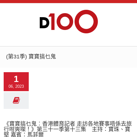
(第31季) 寶寶搞乜鬼
1
06, 2023
《寶寶搞乜鬼︰香港體育記者 走訪各地賽事唔係去旅
行咁爽㗎！》第三十一季第十三集 主持：寶珠、寶
堅 嘉賓：馬菲爾