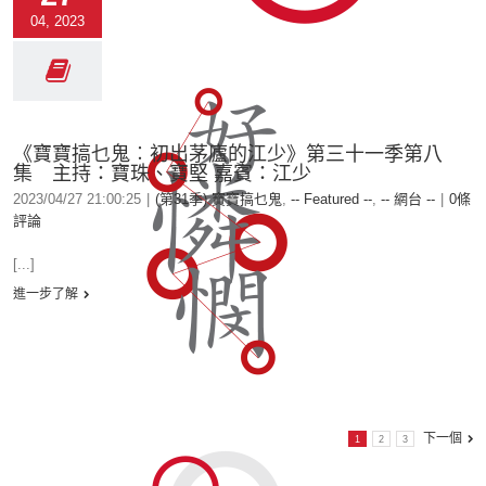
04, 2023
《寶寶搞乜鬼︰初出茅廬的江少》第三十一季第八
集 主持：寶珠、寶堅 嘉賓：江少
2023/04/27 21:00:25
|
(第31季) 寶寶搞乜鬼
,
-- Featured --
,
-- 網台 --
|
0條
評論
[...]
進一步了解
下一個
1
2
3