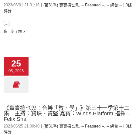
2023/06/01 21:01:16
|
(第31季) 寶寶搞乜鬼
,
-- Featured --
,
-- 網台 --
|
0條
評論
[...]
進一步了解
25
05, 2023
《寶寶搞乜鬼︰音樂「教、學」》第三十一季第十二
集 主持：寶珠、寶堅 嘉賓：Winds Platform 指揮 –
Felix Sha
2023/05/25 21:00:40
|
(第31季) 寶寶搞乜鬼
,
-- Featured --
,
-- 網台 --
|
0條
評論