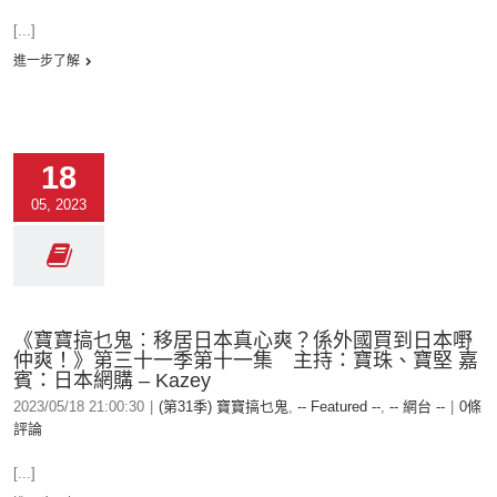
[...]
進一步了解
18
05, 2023
《寶寶搞乜鬼︰移居日本真心爽？係外國買到日本嘢
仲爽！》第三十一季第十一集 主持：寶珠、寶堅 嘉
賓：日本網購 – Kazey
2023/05/18 21:00:30
|
(第31季) 寶寶搞乜鬼
,
-- Featured --
,
-- 網台 --
|
0條
評論
[...]