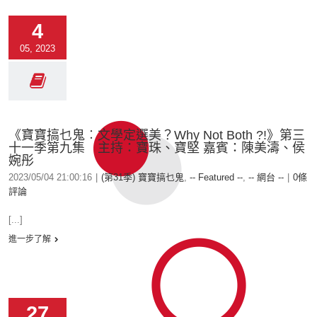
4
05, 2023
《寶寶搞乜鬼︰文學定選美？Why Not Both ?!》第三
十一季第九集 主持：寶珠、寶堅 嘉賓：陳美濤、侯
婉彤
2023/05/04 21:00:16
|
(第31季) 寶寶搞乜鬼
,
-- Featured --
,
-- 網台 --
|
0條
評論
[...]
進一步了解
27